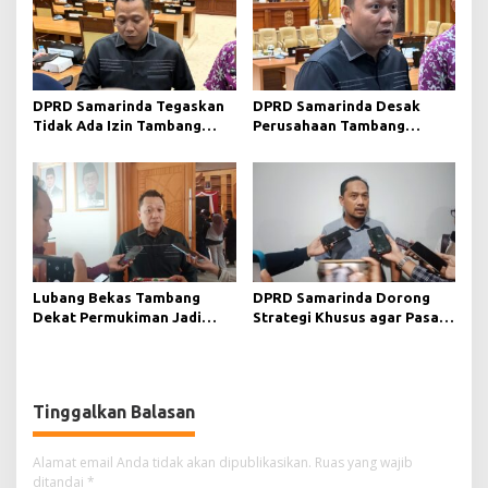
DPRD Samarinda Tegaskan
DPRD Samarinda Desak
Tidak Ada Izin Tambang
Perusahaan Tambang
Baru pada 2026
Maksimalkan Reklamasi
Pascatambang
Lubang Bekas Tambang
DPRD Samarinda Dorong
Dekat Permukiman Jadi
Strategi Khusus agar Pasar
Sorotan, Deni Minta
Pagi Kembali Ramai Pasca
Pengawasan Khusus
Revitalisasi
Tinggalkan Balasan
Alamat email Anda tidak akan dipublikasikan.
Ruas yang wajib
ditandai
*