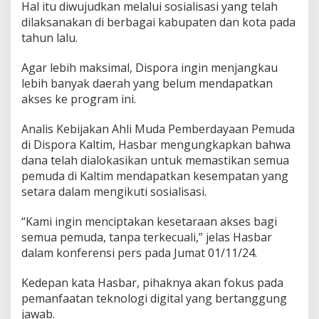
Hal itu diwujudkan melalui sosialisasi yang telah
e
k
dilaksanakan di berbagai kabupaten dan kota pada
s
tahun lalu.
i
k
Agar lebih maksimal, Dispora ingin menjangkau
a
lebih banyak daerah yang belum mendapatkan
n
L
akses ke program ini.
e
b
Analis Kebijakan Ahli Muda Pemberdayaan Pemuda
i
di Dispora Kaltim, Hasbar mengungkapkan bahwa
h
dana telah dialokasikan untuk memastikan semua
M
e
pemuda di Kaltim mendapatkan kesempatan yang
n
setara dalam mengikuti sosialisasi.
g
a
“Kami ingin menciptakan kesetaraan akses bagi
k
semua pemuda, tanpa terkecuali,” jelas Hasbar
a
r
dalam konferensi pers pada Jumat 01/11/24.
Kedepan kata Hasbar, pihaknya akan fokus pada
pemanfaatan teknologi digital yang bertanggung
jawab.