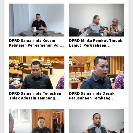
DPRD Samarinda Kecam
DPRD Minta Pemkot Tindak
Kelalaian Pengamanan Void
Lanjuti Perusahaan
Tambang yang Menelan
Berstatus Merah dari KLHK
Korban Jiwa
DPRD Samarinda Tegaskan
DPRD Samarinda Desak
Tidak Ada Izin Tambang
Perusahaan Tambang
Baru pada 2026
Maksimalkan Reklamasi
Pascatambang