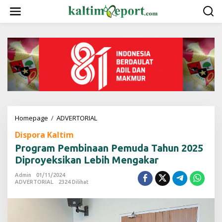
L
e
w
a
t
i
k
e
k
o
n
t
e
Homepage
/
ADVERTORIAL
P
n
r
Dispora Kaltim
o
g
Program Pembinaan Pemuda Tahun 2025
r
Diproyeksikan Lebih Mengakar
a
m
Admin
01/11/2024
P
ADVERTORIAL
2324 Dilihat
e
m
b
i