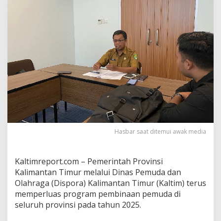
n
a
a
n
P
e
m
u
d
a
T
a
h
u
n
Hasbar saat ditemui awak media
2
0
2
Kaltimreport.com – Pemerintah Provinsi
5
Kalimantan Timur melalui Dinas Pemuda dan
D
i
Olahraga (Dispora) Kalimantan Timur (Kaltim) terus
p
memperluas program pembinaan pemuda di
r
seluruh provinsi pada tahun 2025.
o
y