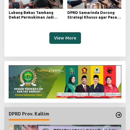
Lubang Bekas Tambang
DPRD Samarinda Dorong
Dekat Permukiman Jadi
Strategi Khusus agar Pasar
Sorotan, Deni Minta
Pagi Kembali Ramai Pasca
Pengawasan Khusus
Revitalisasi
View More
DPRD Prov. Kaltim