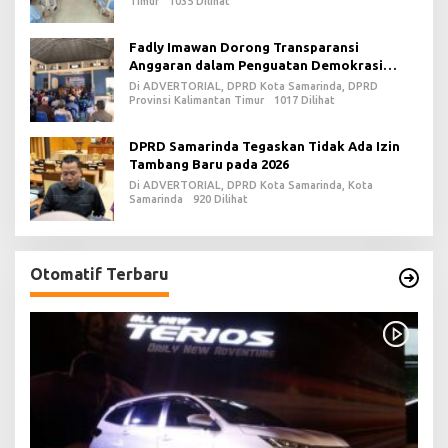
Timur
1035 Dilihat
Fadly Imawan Dorong Transparansi
Anggaran dalam Penguatan Demokrasi
Daerah di PPU
Di ADVERTORIAL, DPRD Kota Samarinda, DPRD
Provinsi Kalimantan Timur
1017 Dilihat
DPRD Samarinda Tegaskan Tidak Ada Izin
Tambang Baru pada 2026
Di ADVERTORIAL, DPRD Kota Samarinda, Kota
Samarinda
920 Dilihat
Otomatif Terbaru