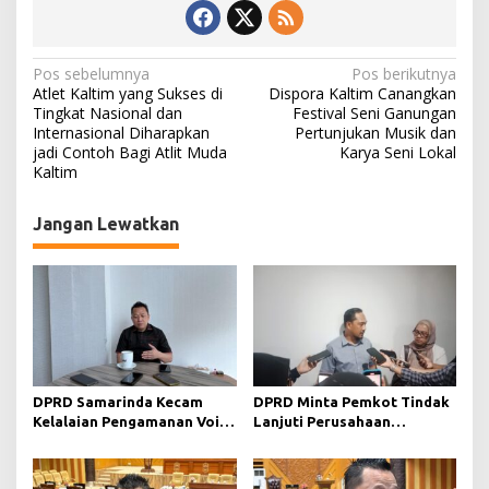
N
Pos sebelumnya
Pos berikutnya
Atlet Kaltim yang Sukses di
Dispora Kaltim Canangkan
a
Tingkat Nasional dan
Festival Seni Ganungan
Internasional Diharapkan
Pertunjukan Musik dan
v
jadi Contoh Bagi Atlit Muda
Karya Seni Lokal
i
Kaltim
g
Jangan Lewatkan
a
s
i
p
o
s
DPRD Samarinda Kecam
DPRD Minta Pemkot Tindak
Kelalaian Pengamanan Void
Lanjuti Perusahaan
Tambang yang Menelan
Berstatus Merah dari KLHK
Korban Jiwa