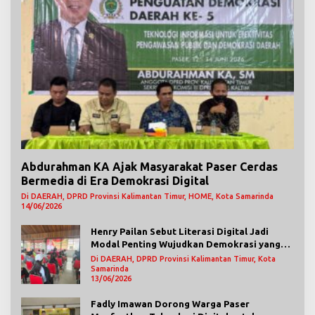
Abdurahman KA Ajak Masyarakat Paser Cerdas
Bermedia di Era Demokrasi Digital
Di DAERAH, DPRD Provinsi Kalimantan Timur, HOME, Kota Samarinda
14/06/2026
Henry Pailan Sebut Literasi Digital Jadi
Modal Penting Wujudkan Demokrasi yang
Lebih Terbuka
Di DAERAH, DPRD Provinsi Kalimantan Timur, Kota
Samarinda
13/06/2026
Fadly Imawan Dorong Warga Paser