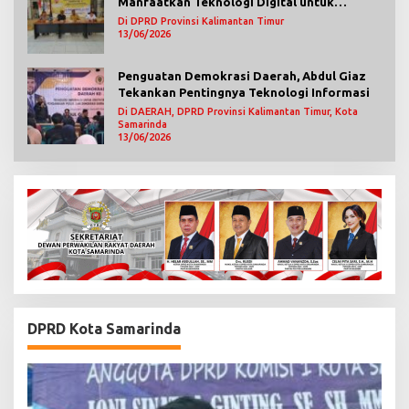
Manfaatkan Teknologi Digital untuk
Mengawasi Jalannya Pemerintahan
Di DPRD Provinsi Kalimantan Timur
13/06/2026
Penguatan Demokrasi Daerah, Abdul Giaz
Tekankan Pentingnya Teknologi Informasi
Di DAERAH, DPRD Provinsi Kalimantan Timur, Kota
Samarinda
13/06/2026
DPRD Kota Samarinda