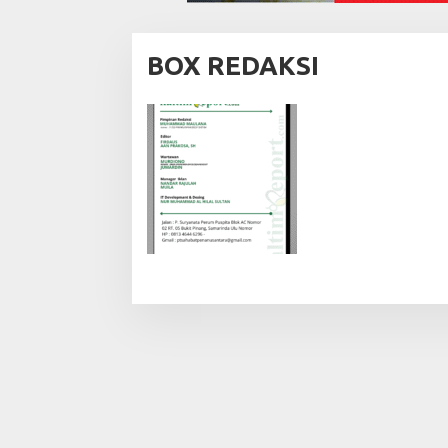
BOX REDAKSI
|
2
5
/
0
6
/
2
0
2
5
O
L
E
H
A
D
M
I
N