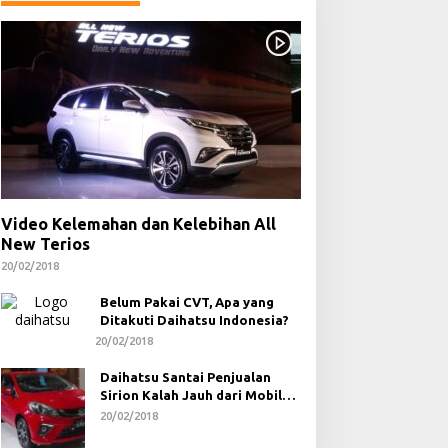
Video Kelemahan dan Kelebihan All
New Terios
20/02/2018
Belum Pakai CVT, Apa yang
Ditakuti Daihatsu Indonesia?
20/02/2018
Daihatsu Santai Penjualan
Sirion Kalah Jauh dari Mobil
LCGC
20/02/2018