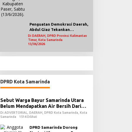
Penguatan Demokrasi Daerah,
Abdul Giaz Tekankan
Pentingnya Teknologi
Di DAERAH, DPRD Provinsi Kalimantan
Timur, Kota Samarinda
Informasi
13/06/2026
DPRD Kota Samarinda
Sebut Warga Bayur Samarinda Utara
Belum Mendapatkan Air Bersih Dari
PDAM
Di ADVERTORIAL, DAERAH, DPRD Kota Samarinda, Kota
Samarinda
1514 Dilihat
DPRD Samarinda Dorong