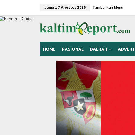
L
Tambahkan Menu
e
Jumat, 7 Agustus 2026
w
a
tutup
t
i
k
e
k
HOME
NASIONAL
DAERAH
ADVERT
o
n
t
e
n