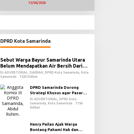
13/06/2026
DPRD Kota Samarinda
Sebut Warga Bayur Samarinda Utara
Belum Mendapatkan Air Bersih Dari
PDAM
Di ADVERTORIAL, DAERAH, DPRD Kota Samarinda, Kota
Samarinda
1520 Dilihat
DPRD Samarinda Dorong
Strategi Khusus agar Pasar
Pagi Kembali Ramai Pasca
Di ADVERTORIAL, DPRD Kota
Revitalisasi
Samarinda, Kota Samarinda
1156
Dilihat
Henry Pailan Ajak Warga
Bontang Pahami Hak dan