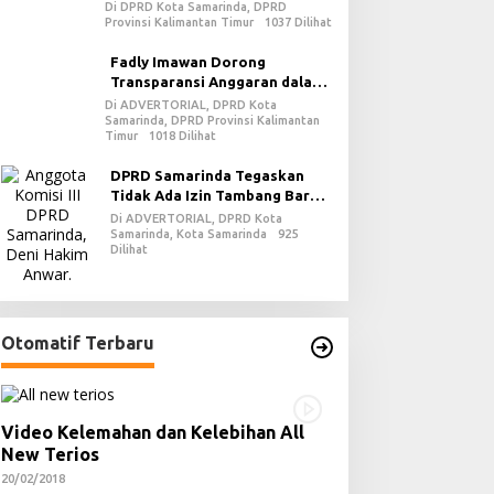
Kewajiban dalam Demokrasi
Di DPRD Kota Samarinda, DPRD
Provinsi Kalimantan Timur
1037 Dilihat
Fadly Imawan Dorong
Transparansi Anggaran dalam
Penguatan Demokrasi Daerah
Di ADVERTORIAL, DPRD Kota
Samarinda, DPRD Provinsi Kalimantan
di PPU
Timur
1018 Dilihat
DPRD Samarinda Tegaskan
Tidak Ada Izin Tambang Baru
pada 2026
Di ADVERTORIAL, DPRD Kota
Samarinda, Kota Samarinda
925
Dilihat
Otomatif Terbaru
Video Kelemahan dan Kelebihan All
New Terios
20/02/2018