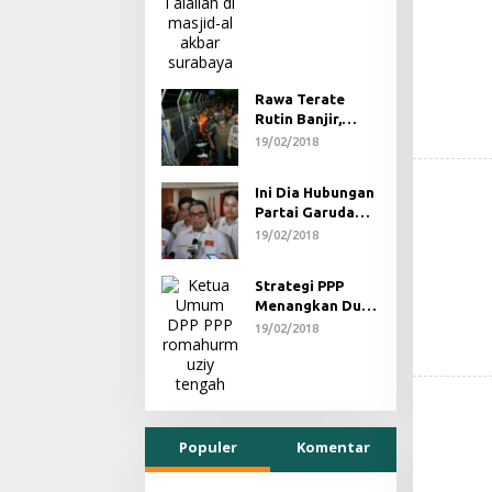
Rawa Terate
Rutin Banjir,
Anies Bakal Cek
19/02/2018
Pabrik Sekitar
Ini Dia Hubungan
Partai Garuda
dengan Gerindra
19/02/2018
Strategi PPP
Menangkan Duet
Ganjar dan Gus
19/02/2018
Yasin
Populer
Komentar