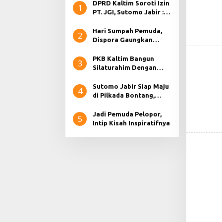
DPRD Kaltim Soroti Izin
1
PT. JGI, Sutomo Jabir :
RKABNYA Ada Namun,
Tidak Ada Aktifitas
Hari Sumpah Pemuda,
2
Dispora Gaungkan
Persatuan dan Kesatuan
PKB Kaltim Bangun
3
Silaturahim Dengan
Para Jurnalis, Bahas
Persiapan Pilkada
Sutomo Jabir Siap Maju
4
Serentak 2024.
di Pilkada Bontang,
Apabila di Usung Partai.
Jadi Pemuda Pelopor,
5
Intip Kisah Inspiratifnya