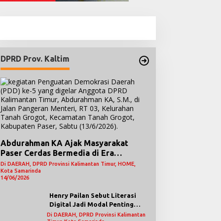
DPRD Prov. Kaltim
DPRD Provinsi Kalimantan Timur
,
Kab. Kutai Timur
Abdurahman KA Ajak Masyarakat
Ismail Paparkan Bahwa Empat K
Paser Cerdas Bermedia di Era
Demokrasi Digital
Di DAERAH, DPRD Provinsi Kalimantan Timur, HOME,
Kebangsaan Sangat Relevan De
Kota Samarinda
14/06/2026
okal
/04/2024
Dua Buku Karya Ari
Henry Pailan Sebut Literasi
Nugroho Hadir untuk
Digital Jadi Modal Penting
PRD Samarinda Kecam
Wujudkan Demokrasi yang
Menguatkan Kesadaran
Di DAERAH, DPRD Provinsi Kalimantan