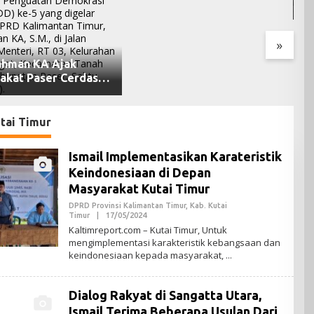
K
Lebih Terbuka
T
K
»
hman KA Ajak
akat Paser Cerdas
ia di Era Demokrasi
tai Timur
Ismail Implementasikan Karateristik
Keindonesiaan di Depan
Masyarakat Kutai Timur
DPRD Provinsi Kalimantan Timur
,
Kab. Kutai
Timur
|
17/05/2024
O
L
Kaltimreport.com – Kutai Timur, Untuk
E
mengimplementasi karakteristik kebangsaan dan
H
keindonesiaan kepada masyarakat,
A
D
M
I
Dialog Rakyat di Sangatta Utara,
N
Ismail Terima Beberapa Usulan Dari