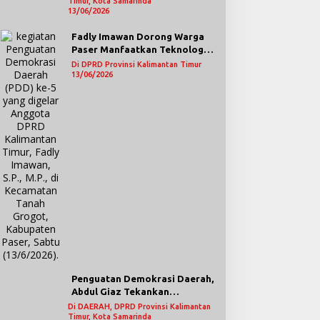
elalaian Pengamanan Void
Timur, Kota Samarinda
Lebih Terbuka
Hukum dan Menyongsong
13/06/2026
ambang yang Menelan
Indonesia Emas
orban Jiwa
Berlandaskan Keadilan dan
Fadly Imawan Dorong Warga
transparansi keterbukaan
Paser Manfaatkan Teknologi
informasi publik
Digital untuk Mengawasi
Di DPRD Provinsi Kalimantan Timur
Jalannya Pemerintahan
13/06/2026
Penguatan Demokrasi Daerah,
Abdul Giaz Tekankan
Pentingnya Teknologi
Di DAERAH, DPRD Provinsi Kalimantan
Timur, Kota Samarinda
Informasi