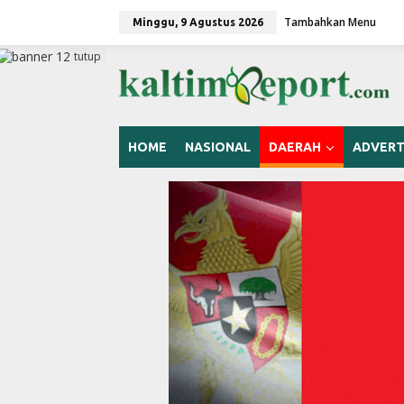
L
Tambahkan Menu
e
Minggu, 9 Agustus 2026
w
a
tutup
t
i
k
e
k
HOME
NASIONAL
DAERAH
ADVERT
o
n
t
e
n