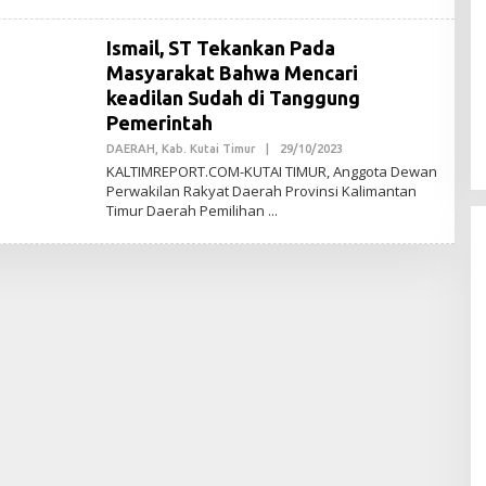
M
I
Ismail, ST Tekankan Pada
N
Masyarakat Bahwa Mencari
keadilan Sudah di Tanggung
Pemerintah
DAERAH
,
Kab. Kutai Timur
|
29/10/2023
O
L
KALTIMREPORT.COM-KUTAI TIMUR, Anggota Dewan
E
Perwakilan Rakyat Daerah Provinsi Kalimantan
H
Timur Daerah Pemilihan
A
D
M
I
N