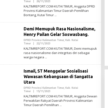
Timur
|
26/11/2023
O
L
KALTIMREPORT.COM-KUTAI TIMUR, Anggota DPRD
E
Provinsi Kalimantan Timur Daerah Pemilihan
H
Bontang, Kutai Timur
A
D
M
I
Demi Memupuk Rasa Nasionalisme,
N
Henry Pailan Gelar Soswasbang.
DPRD Provinsi Kalimantan Timur
,
Kab. Kutai
Timur
|
22/11/2023
O
L
KALTIMREPORT.COM-KUTAI TIMUR, Demi memupuk
E
rasa nasionalisme dan integritas diri sebagai
H
warga negara
A
D
M
I
Ismail, ST Menggelar Sosialisasi
N
Wawasan Kebangsaan di Sangatta
Utara
DPRD Provinsi Kalimantan Timur
,
Kab. Kutai
Timur
|
15/11/2023
O
L
KALTIMREPORT.COM-KUTAI TIMUR, Anggota Dewan
E
Perwakilan Rakyat Daerah Provinsi Kalimantan
H
Timur Daerah Pemilihan
A
D