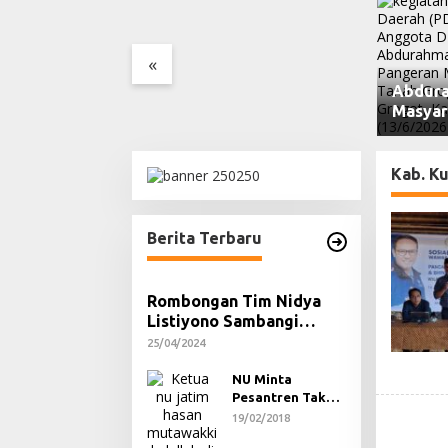
Menyongsong
Pemuda
mas
n Keadilan dan
«
i keterbukaan
blik
Abdura
Masyar
Bermed
Digital
Kab. Ku
Berita Terbaru
Rombongan Tim Nidya
Listiyono Sambangi
Kantor PKB Samarinda,
25/04/2024
Andi Saharuddin : Golkar
– PKB Punya Misi yang
NU Minta
Pesantren Tak
Sama.
Terprovokasi
19/02/2018
Teror Orang Gila