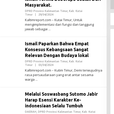
Masyarakat.
DPRD Provinsi Kalimantan Timur
,
Kab. Kutai
Timur
|
29/04/2024
O
L
Kaltimreport.com – Kutai Timur, Untuk
E
mengimplementasi dari fungsi dan tanggung
H
jawab sebagai
A
D
M
I
Ismail Paparkan Bahwa Empat
N
Konsesus Kebangsaan Sangat
Relevan Dengan Budaya lokal
DPRD Provinsi Kalimantan Timur
,
Kab. Kutai
Timur
|
03/04/2024
O
L
Kaltimreport.com – Kutim Timur, Demi terwujudnya
E
rasa persaudaraan yang erat antar sesama
H
warga
A
D
M
I
Melalui Soswasbang Sutomo Jabir
N
Harap Esensi Karakter Ke-
indonesiaan Selalu Tumbuh
DAERAH
,
DPRD Provinsi Kalimantan Timur
,
Kab. Kutai