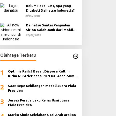
Belum Pakai CVT, Apa yang
Ditakuti Daihatsu Indonesia?
20/02/2018
Daihatsu Santai Penjualan
Sirion Kalah Jauh dari Mobil
LCGC
20/02/2018
Olahraga Terbaru
1
Optimis Raih 5 Besar, Dispora Kaltim
Kirim 659 Atlet pada PON XXI Aceh-Sumut
2024
2
Saat Bepe Kehilangan Medali Juara Piala
Presiden
3
Jersey Persija Laku Keras Usai Juara
Piala Presiden
4
Marko Simic Kelelahan Usai Arak arakan