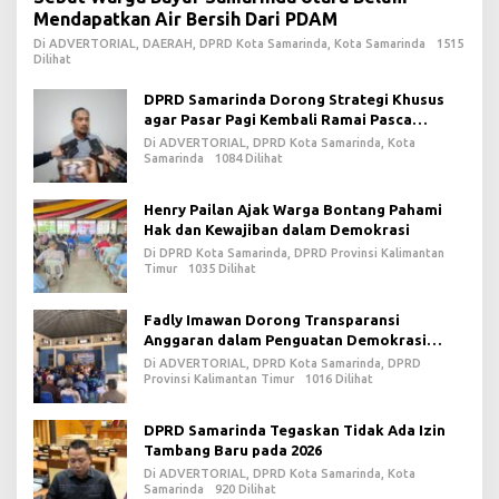
Mendapatkan Air Bersih Dari PDAM
Di ADVERTORIAL, DAERAH, DPRD Kota Samarinda, Kota Samarinda
1515
Dilihat
DPRD Samarinda Dorong Strategi Khusus
agar Pasar Pagi Kembali Ramai Pasca
Revitalisasi
Di ADVERTORIAL, DPRD Kota Samarinda, Kota
Samarinda
1084 Dilihat
Henry Pailan Ajak Warga Bontang Pahami
Hak dan Kewajiban dalam Demokrasi
Di DPRD Kota Samarinda, DPRD Provinsi Kalimantan
Timur
1035 Dilihat
Fadly Imawan Dorong Transparansi
Anggaran dalam Penguatan Demokrasi
Daerah di PPU
Di ADVERTORIAL, DPRD Kota Samarinda, DPRD
Provinsi Kalimantan Timur
1016 Dilihat
DPRD Samarinda Tegaskan Tidak Ada Izin
Tambang Baru pada 2026
Di ADVERTORIAL, DPRD Kota Samarinda, Kota
Samarinda
920 Dilihat