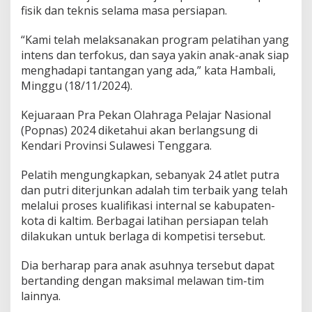
l
fisik dan teknis selama masa persiapan.
a
B
“Kami telah melaksanakan program pelatihan yang
a
s
intens dan terfokus, dan saya yakin anak-anak siap
k
menghadapi tantangan yang ada,” kata Hambali,
e
Minggu (18/11/2024).
t
O
Kejuaraan Pra Pekan Olahraga Pelajar Nasional
p
t
(Popnas) 2024 diketahui akan berlangsung di
i
Kendari Provinsi Sulawesi Tenggara.
m
i
Pelatih mengungkapkan, sebanyak 24 atlet putra
s
dan putri diterjunkan adalah tim terbaik yang telah
i
L
melalui proses kualifikasi internal se kabupaten-
o
kota di kaltim. Berbagai latihan persiapan telah
l
dilakukan untuk berlaga di kompetisi tersebut.
o
s
Dia berharap para anak asuhnya tersebut dapat
P
o
bertanding dengan maksimal melawan tim-tim
p
lainnya.
n