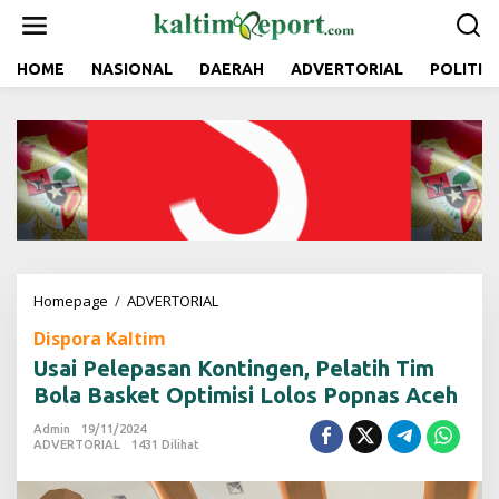
L
e
w
a
HOME
NASIONAL
DAERAH
ADVERTORIAL
POLITIK
t
i
k
e
k
o
n
t
e
n
Homepage
/
ADVERTORIAL
U
s
Dispora Kaltim
a
i
Usai Pelepasan Kontingen, Pelatih Tim
P
Bola Basket Optimisi Lolos Popnas Aceh
e
l
Admin
19/11/2024
e
ADVERTORIAL
1431 Dilihat
p
a