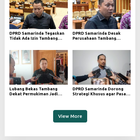
DPRD Samarinda Tegaskan
DPRD Samarinda Desak
Tidak Ada Izin Tambang
Perusahaan Tambang
Baru pada 2026
Maksimalkan Reklamasi
Pascatambang
Lubang Bekas Tambang
DPRD Samarinda Dorong
Dekat Permukiman Jadi
Strategi Khusus agar Pasar
Sorotan, Deni Minta
Pagi Kembali Ramai Pasca
Pengawasan Khusus
Revitalisasi
View More