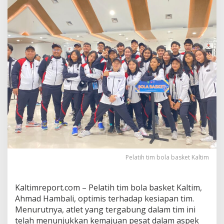
s
a
n
K
o
n
t
i
n
g
e
n
,
P
e
l
a
t
Pelatih tim bola basket Kaltim
i
h
T
Kaltimreport.com – Pelatih tim bola basket Kaltim,
i
Ahmad Hambali, optimis terhadap kesiapan tim.
m
B
Menurutnya, atlet yang tergabung dalam tim ini
o
telah menunjukkan kemajuan pesat dalam aspek