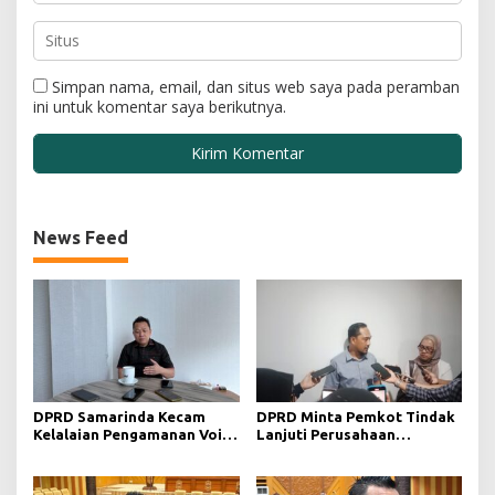
Simpan nama, email, dan situs web saya pada peramban
ini untuk komentar saya berikutnya.
News Feed
DPRD Samarinda Kecam
DPRD Minta Pemkot Tindak
Kelalaian Pengamanan Void
Lanjuti Perusahaan
Tambang yang Menelan
Berstatus Merah dari KLHK
Korban Jiwa