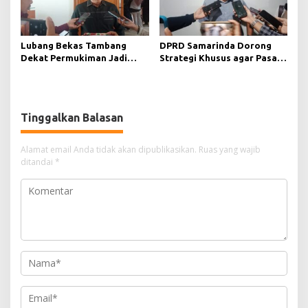
Lubang Bekas Tambang
DPRD Samarinda Dorong
Dekat Permukiman Jadi
Strategi Khusus agar Pasar
Sorotan, Deni Minta
Pagi Kembali Ramai Pasca
Pengawasan Khusus
Revitalisasi
Tinggalkan Balasan
Alamat email Anda tidak akan dipublikasikan.
Ruas yang wajib
ditandai
*