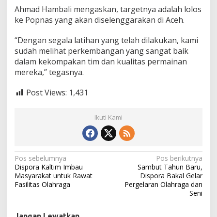
a
Ahmad Hambali mengaskan, targetnya adalah lolos
s
ke Popnas yang akan diselenggarakan di Aceh.
A
c
e
“Dengan segala latihan yang telah dilakukan, kami
h
sudah melihat perkembangan yang sangat baik
dalam kekompakan tim dan kualitas permainan
mereka,” tegasnya.
Post Views:
1,431
Ikuti Kami
N
Pos sebelumnya
Pos berikutnya
Dispora Kaltim Imbau
Sambut Tahun Baru,
a
Masyarakat untuk Rawat
Dispora Bakal Gelar
Fasilitas Olahraga
Pergelaran Olahraga dan
v
Seni
i
g
Jangan Lewatkan