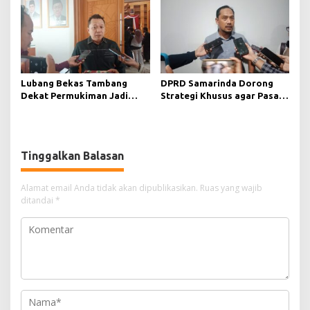
Lubang Bekas Tambang
DPRD Samarinda Dorong
Dekat Permukiman Jadi
Strategi Khusus agar Pasar
Sorotan, Deni Minta
Pagi Kembali Ramai Pasca
Pengawasan Khusus
Revitalisasi
Tinggalkan Balasan
Alamat email Anda tidak akan dipublikasikan.
Ruas yang wajib
ditandai
*