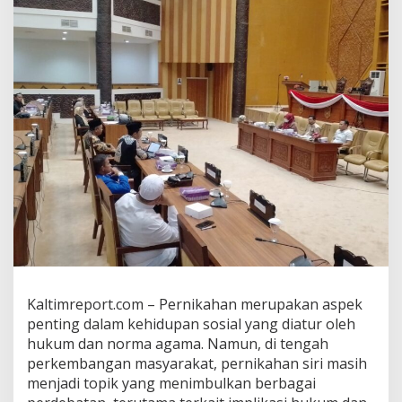
a
l
i
s
a
s
i
P
e
n
t
i
n
g
u
n
t
u
k
Kaltimreport.com – Pernikahan merupakan aspek
M
penting dalam kehidupan sosial yang diatur oleh
e
n
hukum dan norma agama. Namun, di tengah
c
perkembangan masyarakat, pernikahan siri masih
e
menjadi topik yang menimbulkan berbagai
g