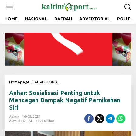
L
e
w
a
HOME
NASIONAL
DAERAH
ADVERTORIAL
POLITIK
t
i
k
e
k
o
n
t
e
n
Homepage
/
ADVERTORIAL
A
n
Anhar: Sosialisasi Penting untuk
h
a
Mencegah Dampak Negatif Pernikahan
r
Siri
:
S
Admin
16/05/2025
o
ADVERTORIAL
1909 Dilihat
s
i