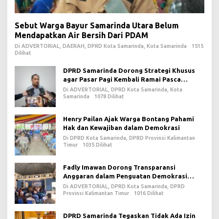
Sebut Warga Bayur Samarinda Utara Belum
Mendapatkan Air Bersih Dari PDAM
Di ADVERTORIAL, DAERAH, DPRD Kota Samarinda, Kota Samarinda
1515
Dilihat
DPRD Samarinda Dorong Strategi Khusus
agar Pasar Pagi Kembali Ramai Pasca
Revitalisasi
Di ADVERTORIAL, DPRD Kota Samarinda, Kota
Samarinda
1078 Dilihat
Henry Pailan Ajak Warga Bontang Pahami
Hak dan Kewajiban dalam Demokrasi
Di DPRD Kota Samarinda, DPRD Provinsi Kalimantan
Timur
1035 Dilihat
Fadly Imawan Dorong Transparansi
Anggaran dalam Penguatan Demokrasi
Daerah di PPU
Di ADVERTORIAL, DPRD Kota Samarinda, DPRD
Provinsi Kalimantan Timur
1016 Dilihat
DPRD Samarinda Tegaskan Tidak Ada Izin