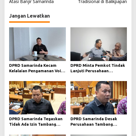
Atasi Banjir Samarinda
Tradisional di Balikpapan
i
g
Jangan Lewatkan
a
s
i
p
o
s
DPRD Samarinda Kecam
DPRD Minta Pemkot Tindak
Kelalaian Pengamanan Void
Lanjuti Perusahaan
Tambang yang Menelan
Berstatus Merah dari KLHK
Korban Jiwa
DPRD Samarinda Tegaskan
DPRD Samarinda Desak
Tidak Ada Izin Tambang
Perusahaan Tambang
Baru pada 2026
Maksimalkan Reklamasi
Pascatambang