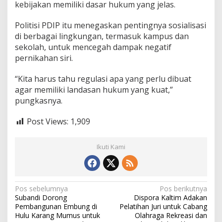
kebijakan memiliki dasar hukum yang jelas.
Politisi PDIP itu menegaskan pentingnya sosialisasi
di berbagai lingkungan, termasuk kampus dan
sekolah, untuk mencegah dampak negatif
pernikahan siri.
“Kita harus tahu regulasi apa yang perlu dibuat
agar memiliki landasan hukum yang kuat,”
pungkasnya.
Post Views:
1,909
Ikuti Kami
N
Pos sebelumnya
Pos berikutnya
Subandi Dorong
Dispora Kaltim Adakan
a
Pembangunan Embung di
Pelatihan Juri untuk Cabang
Hulu Karang Mumus untuk
Olahraga Rekreasi dan
v