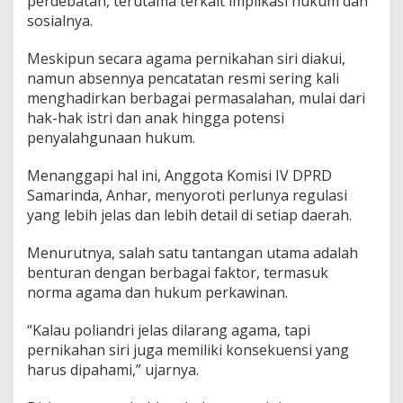
perdebatan, terutama terkait implikasi hukum dan
a
sosialnya.
h
D
a
Meskipun secara agama pernikahan siri diakui,
m
namun absennya pencatatan resmi sering kali
p
menghadirkan berbagai permasalahan, mulai dari
a
hak-hak istri dan anak hingga potensi
k
N
penyalahgunaan hukum.
e
g
Menanggapi hal ini, Anggota Komisi IV DPRD
a
Samarinda, Anhar, menyoroti perlunya regulasi
t
yang lebih jelas dan lebih detail di setiap daerah.
i
f
P
Menurutnya, salah satu tantangan utama adalah
e
benturan dengan berbagai faktor, termasuk
r
norma agama dan hukum perkawinan.
n
i
k
“Kalau poliandri jelas dilarang agama, tapi
a
pernikahan siri juga memiliki konsekuensi yang
h
harus dipahami,” ujarnya.
a
n