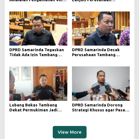
Tambang yang Menelan
Berstatus Merah dari KLHK
Korban Jiwa
DPRD Samarinda Tegaskan
DPRD Samarinda Desak
Tidak Ada Izin Tambang
Perusahaan Tambang
Baru pada 2026
Maksimalkan Reklamasi
Pascatambang
Lubang Bekas Tambang
DPRD Samarinda Dorong
Dekat Permukiman Jadi
Strategi Khusus agar Pasar
Sorotan, Deni Minta
Pagi Kembali Ramai Pasca
Pengawasan Khusus
Revitalisasi
View More