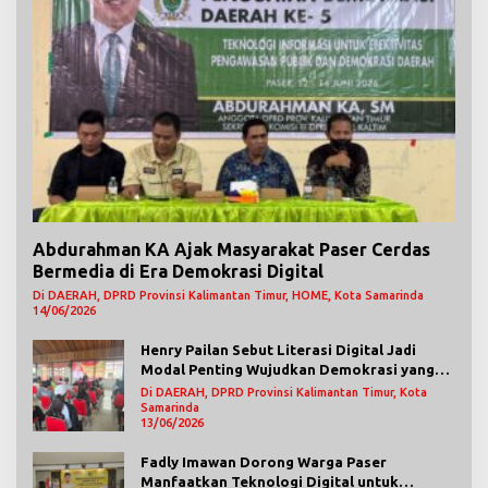
Abdurahman KA Ajak Masyarakat Paser Cerdas
Bermedia di Era Demokrasi Digital
Di DAERAH, DPRD Provinsi Kalimantan Timur, HOME, Kota Samarinda
14/06/2026
Henry Pailan Sebut Literasi Digital Jadi
Modal Penting Wujudkan Demokrasi yang
Lebih Terbuka
Di DAERAH, DPRD Provinsi Kalimantan Timur, Kota
Samarinda
13/06/2026
Fadly Imawan Dorong Warga Paser
Manfaatkan Teknologi Digital untuk