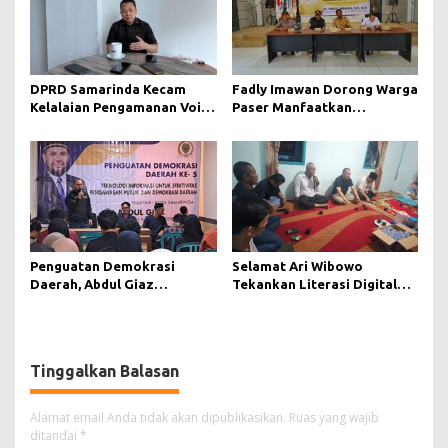
DPRD Samarinda Kecam
Fadly Imawan Dorong Warga
Kelalaian Pengamanan Void
Paser Manfaatkan
Tambang yang Menelan
Teknologi Digital untuk
Korban Jiwa
Mengawasi Jalannya
Pemerintahan
Penguatan Demokrasi
Selamat Ari Wibowo
Daerah, Abdul Giaz
Tekankan Literasi Digital
Tekankan Pentingnya
sebagai Fondasi Demokrasi
Teknologi Informasi
Modern di Pedalaman Kukar
Tinggalkan Balasan
Alamat email Anda tidak akan dipublikasikan.
Ruas yang wajib
ditandai
*