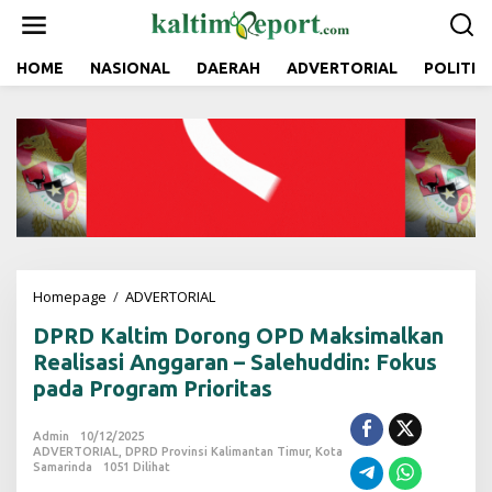
L
e
w
a
HOME
NASIONAL
DAERAH
ADVERTORIAL
POLITIK
t
i
k
e
k
o
n
t
e
n
Homepage
/
ADVERTORIAL
D
P
DPRD Kaltim Dorong OPD Maksimalkan
R
D
Realisasi Anggaran – Salehuddin: Fokus
K
pada Program Prioritas
a
l
t
Admin
10/12/2025
ADVERTORIAL
,
DPRD Provinsi Kalimantan Timur
i
,
Kota
Samarinda
1051 Dilihat
m