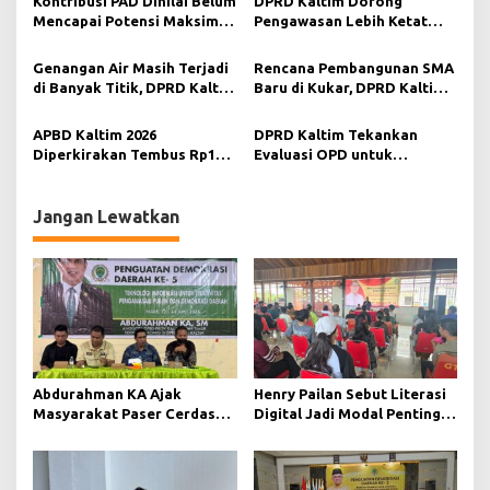
Kontribusi PAD Dinilai Belum
DPRD Kaltim Dorong
Sebagian Besar Kewenangan
s
Mencapai Potensi Maksimal,
Pengawasan Lebih Ketat
DPRD Kaltim Dorong
terhadap Dana RT untuk
Pemanfaatan Sungai
Cegah Penyalahgunaan
Genangan Air Masih Terjadi
Rencana Pembangunan SMA
Mahakam untuk Tambah
di Banyak Titik, DPRD Kaltim
Baru di Kukar, DPRD Kaltim
Pemasukan Daerah
Minta Pemkot Samarinda
Ingatkan Pentingnya
Tambah Anggaran dan
Ketersediaan Guru dan
APBD Kaltim 2026
DPRD Kaltim Tekankan
Percepat Pembenahan
Kesiapan Anggaran
Diperkirakan Tembus Rp15
Evaluasi OPD untuk
Drainase
Triliun, DPRD Tegaskan
Pemanfaatan Anggaran
Komitmen pada Program
Maksimal, Salehuddin:
Prioritas
Reward dan Punishment
Jangan Lewatkan
Masih Berlaku
Abdurahman KA Ajak
Henry Pailan Sebut Literasi
Masyarakat Paser Cerdas
Digital Jadi Modal Penting
Bermedia di Era Demokrasi
Wujudkan Demokrasi yang
Digital
Lebih Terbuka