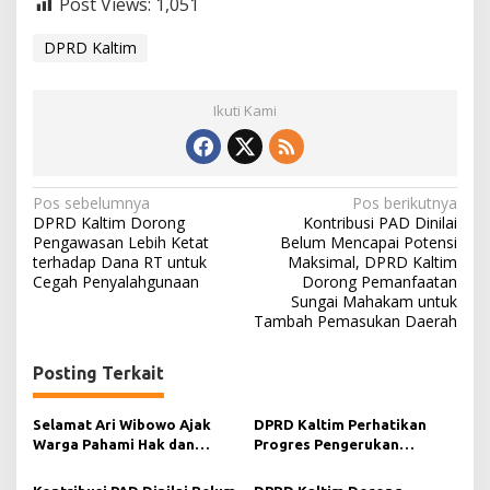
Post Views:
1,051
DPRD Kaltim
Ikuti Kami
N
Pos sebelumnya
Pos berikutnya
DPRD Kaltim Dorong
Kontribusi PAD Dinilai
a
Pengawasan Lebih Ketat
Belum Mencapai Potensi
terhadap Dana RT untuk
Maksimal, DPRD Kaltim
v
Cegah Penyalahgunaan
Dorong Pemanfaatan
i
Sungai Mahakam untuk
Tambah Pemasukan Daerah
g
a
Posting Terkait
s
i
Selamat Ari Wibowo Ajak
DPRD Kaltim Perhatikan
Warga Pahami Hak dan
Progres Pengerukan
p
Kewajiban dalam Demokrasi
Perairan, Salehuddin:
o
Kemenhub Memegang