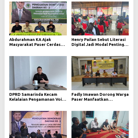
Abdurahman KA Ajak
Henry Pailan Sebut Literasi
Masyarakat Paser Cerdas
Digital Jadi Modal Penting
Bermedia di Era Demokrasi
Wujudkan Demokrasi yang
Digital
Lebih Terbuka
DPRD Samarinda Kecam
Fadly Imawan Dorong Warga
Kelalaian Pengamanan Void
Paser Manfaatkan
Tambang yang Menelan
Teknologi Digital untuk
Korban Jiwa
Mengawasi Jalannya
Pemerintahan