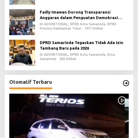
Fadly Imawan Dorong Transparansi
Anggaran dalam Penguatan Demokrasi
Daerah di PPU
Di ADVERTORIAL, DPRD Kota Samarinda, DPRD
Provinsi Kalimantan Timur
1017 Dilihat
DPRD Samarinda Tegaskan Tidak Ada Izin
Tambang Baru pada 2026
Di ADVERTORIAL, DPRD Kota Samarinda, Kota
Samarinda
920 Dilihat
Otomatif Terbaru