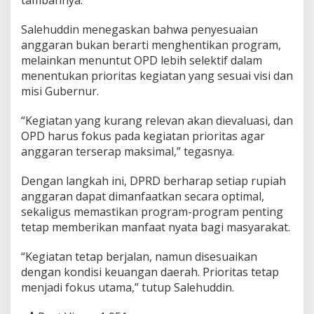
tambahnya.
o
k
Salehuddin menegaskan bahwa penyesuaian
u
s
anggaran bukan berarti menghentikan program,
p
melainkan menuntut OPD lebih selektif dalam
a
menentukan prioritas kegiatan yang sesuai visi dan
d
misi Gubernur.
a
P
r
“Kegiatan yang kurang relevan akan dievaluasi, dan
o
OPD harus fokus pada kegiatan prioritas agar
g
anggaran terserap maksimal,” tegasnya.
r
a
Dengan langkah ini, DPRD berharap setiap rupiah
m
P
anggaran dapat dimanfaatkan secara optimal,
r
sekaligus memastikan program-program penting
i
tetap memberikan manfaat nyata bagi masyarakat.
o
r
“Kegiatan tetap berjalan, namun disesuaikan
i
t
dengan kondisi keuangan daerah. Prioritas tetap
a
menjadi fokus utama,” tutup Salehuddin.
s