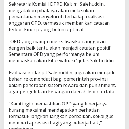
s
Sekretaris Komisi I DPRD Kaltim, Salehuddin,
a
mengatakan pihaknya akan melakukan
s
pemantauan menyeluruh terhadap realisasi
i
A
anggaran OPD, termasuk memberikan catatan
n
terkait kinerja yang belum optimal.
g
g
“OPD yang mampu merealisasikan anggaran
a
dengan baik tentu akan menjadi catatan positif.
r
a
Sementara OPD yang performanya belum
n
memuaskan akan kita evaluasi,” jelas Salehuddin.
–
S
Evaluasi ini, lanjut Salehuddin, juga akan menjadi
a
bahan rekomendasi bagi pemerintah provinsi
l
e
dalam penerapan sistem reward dan punishment,
h
agar pengelolaan keuangan daerah lebih tertata.
u
d
“Kami ingin memastikan OPD yang kinerjanya
d
kurang maksimal mendapatkan perhatian,
i
n
termasuk langkah-langkah perbaikan, sekaligus
:
memberi apresiasi bagi yang bekerja baik,”
F