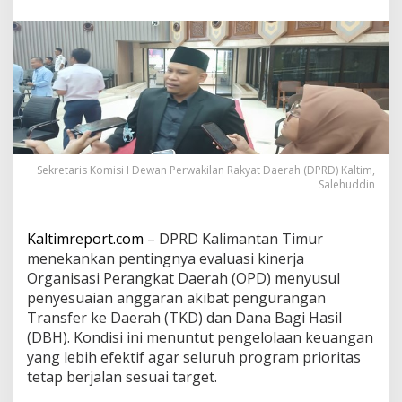
D
o
r
o
n
g
O
P
D
M
a
Sekretaris Komisi I Dewan Perwakilan Rakyat Daerah (DPRD) Kaltim,
k
Salehuddin
s
i
m
Kaltimreport.com
– DPRD Kalimantan Timur
a
menekankan pentingnya evaluasi kinerja
l
k
Organisasi Perangkat Daerah (OPD) menyusul
a
penyesuaian anggaran akibat pengurangan
n
Transfer ke Daerah (TKD) dan Dana Bagi Hasil
R
(DBH). Kondisi ini menuntut pengelolaan keuangan
e
yang lebih efektif agar seluruh program prioritas
a
l
tetap berjalan sesuai target.
i