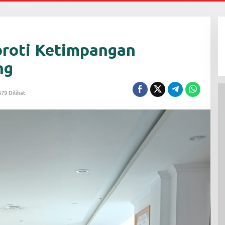
roti Ketimpangan
ng
579 Dilihat