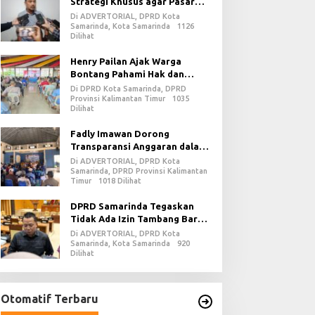
Strategi Khusus agar Pasar
Pagi Kembali Ramai Pasca
Di ADVERTORIAL, DPRD Kota
Revitalisasi
Samarinda, Kota Samarinda
1126
Dilihat
Henry Pailan Ajak Warga
Bontang Pahami Hak dan
Kewajiban dalam Demokrasi
Di DPRD Kota Samarinda, DPRD
Provinsi Kalimantan Timur
1035
Dilihat
Fadly Imawan Dorong
Transparansi Anggaran dalam
Penguatan Demokrasi Daerah
Di ADVERTORIAL, DPRD Kota
di PPU
Samarinda, DPRD Provinsi Kalimantan
Timur
1018 Dilihat
DPRD Samarinda Tegaskan
Tidak Ada Izin Tambang Baru
pada 2026
Di ADVERTORIAL, DPRD Kota
Samarinda, Kota Samarinda
920
Dilihat
Otomatif Terbaru