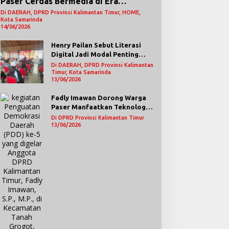
Paser Cerdas Bermedia di Era
Demokrasi Digital
Di DAERAH, DPRD Provinsi Kalimantan Timur, HOME,
Kota Samarinda
14/06/2026
Henry Pailan Sebut Literasi
Digital Jadi Modal Penting
Wujudkan Demokrasi yang
Di DAERAH, DPRD Provinsi Kalimantan
Lebih Terbuka
Timur, Kota Samarinda
13/06/2026
Fadly Imawan Dorong Warga
Paser Manfaatkan Teknologi
Digital untuk Mengawasi
Di DPRD Provinsi Kalimantan Timur
Jalannya Pemerintahan
13/06/2026