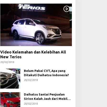
Video Kelemahan dan Kelebihan All
New Terios
20/02/2018
Belum Pakai CVT, Apa yang
Ditakuti Daihatsu Indonesia?
20/02/2018
Daihatsu Santai Penjualan
Sirion Kalah Jauh dari Mobil
LCGC
20/02/2018