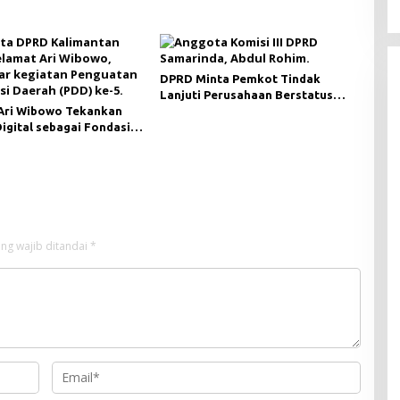
DPRD Minta Pemkot Tindak
Lanjuti Perusahaan Berstatus
Ari Wibowo Tekankan
Merah dari KLHK
Digital sebagai Fondasi
i Modern di Pedalaman
ng wajib ditandai
*