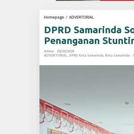
Homepage
/
ADVERTORIAL
D
P
DPRD Samarinda So
R
D
Penanganan Stunti
S
a
m
Admin
20/05/2026
a
ADVERTORIAL
,
DPRD Kota Samarinda
,
Kota Samarinda
r
i
n
d
a
S
o
r
o
t
i
K
e
t