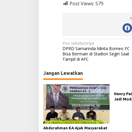
Post Views:
579
I
N
Pos sebelumnya
DPRD Samarinda Minta Borneo FC
a
Bisa Bermain di Stadion Segiri Saat
Tampil di AFC
v
i
Jangan Lewatkan
g
a
s
Henry Pai
Jadi Mod
i
Demokras
p
o
s
Abdurahman KA Ajak Masyarakat