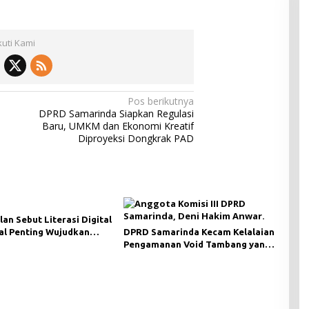
kuti Kami
Pos berikutnya
DPRD Samarinda Siapkan Regulasi
Baru, UMKM dan Ekonomi Kreatif
Diproyeksi Dongkrak PAD
lan Sebut Literasi Digital
al Penting Wujudkan
DPRD Samarinda Kecam Kelalaian
i yang Lebih Terbuka
Pengamanan Void Tambang yang
Menelan Korban Jiwa