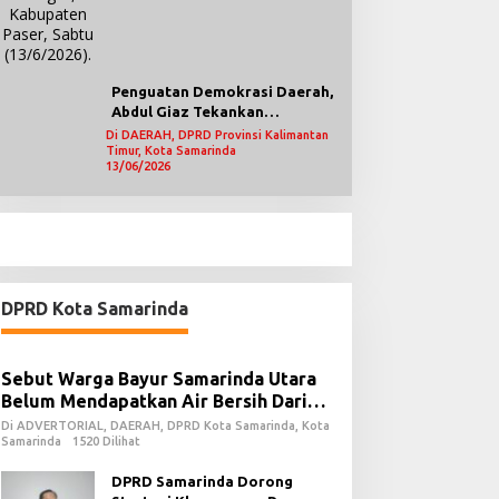
Penguatan Demokrasi Daerah,
Abdul Giaz Tekankan
Pentingnya Teknologi
Di DAERAH, DPRD Provinsi Kalimantan
Timur, Kota Samarinda
Informasi
13/06/2026
DPRD Kota Samarinda
Sebut Warga Bayur Samarinda Utara
Belum Mendapatkan Air Bersih Dari
PDAM
Di ADVERTORIAL, DAERAH, DPRD Kota Samarinda, Kota
Samarinda
1520 Dilihat
DPRD Samarinda Dorong