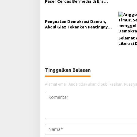
Paser Cerdas Bermedia di Era
Demokrasi Digital
Penguatan Demokrasi Daerah,
Abdul Giaz Tekankan Pentingnya
Teknologi Informasi
Selamat 
Literasi 
Demokras
Kukar
Tinggalkan Balasan
Alamat email Anda tidak akan dipublikasikan.
Ruas ya