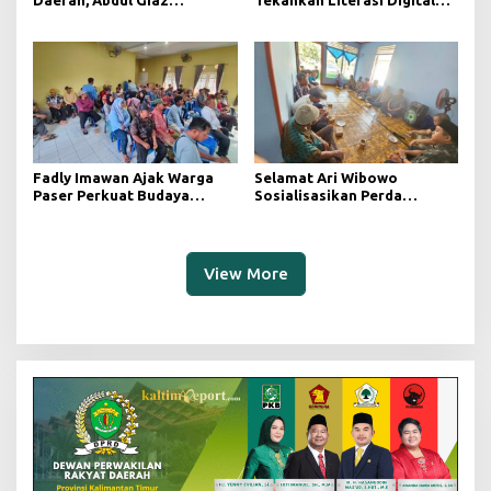
Daerah, Abdul Giaz
Tekankan Literasi Digital
Tekankan Pentingnya
sebagai Fondasi Demokrasi
Teknologi Informasi
Modern di Pedalaman Kukar
Fadly Imawan Ajak Warga
Selamat Ari Wibowo
Paser Perkuat Budaya
Sosialisasikan Perda
Demokrasi Melalui
Ketahanan Keluarga di Desa
Pemahaman Regulasi
Long Beleh
Daerah
View More