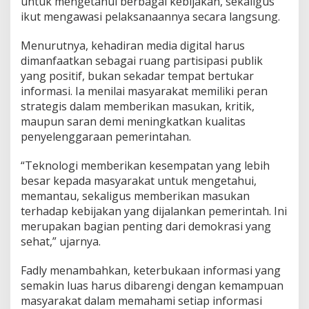
untuk mengetahui berbagai kebijakan, sekaligus
a
ikut mengawasi pelaksanaannya secara langsung.
w
a
s
Menurutnya, kehadiran media digital harus
i
dimanfaatkan sebagai ruang partisipasi publik
J
yang positif, bukan sekadar tempat bertukar
a
informasi. Ia menilai masyarakat memiliki peran
l
strategis dalam memberikan masukan, kritik,
a
n
maupun saran demi meningkatkan kualitas
n
penyelenggaraan pemerintahan.
y
a
“Teknologi memberikan kesempatan yang lebih
P
besar kepada masyarakat untuk mengetahui,
e
m
memantau, sekaligus memberikan masukan
e
terhadap kebijakan yang dijalankan pemerintah. Ini
r
merupakan bagian penting dari demokrasi yang
i
sehat,” ujarnya.
n
t
a
Fadly menambahkan, keterbukaan informasi yang
h
semakin luas harus dibarengi dengan kemampuan
a
masyarakat dalam memahami setiap informasi
n