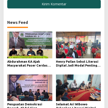
News Feed
Abdurahman KA Ajak
Henry Pailan Sebut Literasi
Masyarakat Paser Cerdas
Digital Jadi Modal Penting
Bermedia di Era Demokrasi
Wujudkan Demokrasi yang
Digital
Lebih Terbuka
Penguatan Demokrasi
Selamat Ari Wibowo