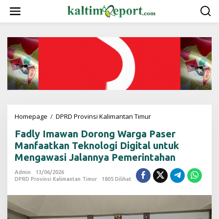
L
e
w
a
t
i
k
e
k
o
n
t
e
Homepage
/
DPRD Provinsi Kalimantan Timur
F
n
a
Fadly Imawan Dorong Warga Paser
d
l
Manfaatkan Teknologi Digital untuk
y
Mengawasi Jalannya Pemerintahan
I
m
Admin
13/06/2026
a
DPRD Provinsi Kalimantan Timur
1805 Dilihat
w
a
n
D