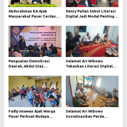
Abdurahman KA Ajak
Henry Pailan Sebut Literasi
Masyarakat Paser Cerdas
Digital Jadi Modal Penting
Bermedia di Era Demokrasi
Wujudkan Demokrasi yang
Digital
Lebih Terbuka
Penguatan Demokrasi
Selamat Ari Wibowo
Daerah, Abdul Giaz
Tekankan Literasi Digital
Tekankan Pentingnya
sebagai Fondasi Demokrasi
Teknologi Informasi
Modern di Pedalaman Kukar
Fadly Imawan Ajak Warga
Selamat Ari Wibowo
Paser Perkuat Budaya
Sosialisasikan Perda
Demokrasi Melalui
Ketahanan Keluarga di Desa
Pemahaman Regulasi
Long Beleh