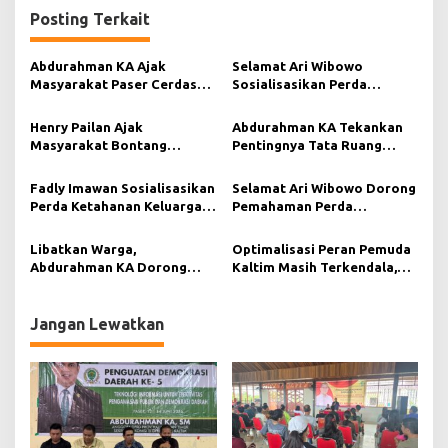
g
Posting Terkait
a
s
Abdurahman KA Ajak
Selamat Ari Wibowo
Masyarakat Paser Cerdas
Sosialisasikan Perda
i
Bermedia di Era Demokrasi
Ketahanan Keluarga di Desa
Digital
Long Beleh
p
Henry Pailan Ajak
Abdurahman KA Tekankan
Masyarakat Bontang
Pentingnya Tata Ruang
o
Perkuat Perlawanan
untuk Masa Depan Daerah
s
terhadap Bahaya Narkoba
Fadly Imawan Sosialisasikan
Selamat Ari Wibowo Dorong
Perda Ketahanan Keluarga,
Pemahaman Perda
Tekankan Peran Penting Ibu
Ketahanan Keluarga di
Tengah Masyarakat
Libatkan Warga,
Optimalisasi Peran Pemuda
Abdurahman KA Dorong
Kaltim Masih Terkendala,
Pemahaman Perda
Perda Kepemudaan
Ketertiban Umum
Didorong Lebih Maksimal
Jangan Lewatkan