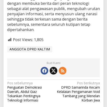
dengan membuka berita dari peran teknologi
sebagai alat pengawasan publik, mengubah urutan
penyajian informasi, serta menyusun ulang narasi
sehingga tidak terkesan sama dengan berita
sebelumnya, sementara seluruh kutipan tetap
dipertahankan.
Post Views:
1,805
ANGGOTA DPRD KALTIM
Ikuti Kami
N
Pos sebelumnya
Pos berikutnya
Penguatan Demokrasi
DPRD Samarinda Kecam
a
Daerah, Abdul Giaz
Kelalaian Pengamanan Void
Tekankan Pentingnya
Tambang yang Menelan
v
Teknologi Informasi
Korban Jiwa
i