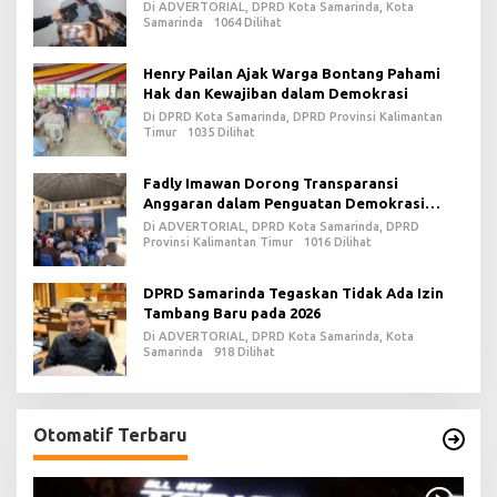
Revitalisasi
Di ADVERTORIAL, DPRD Kota Samarinda, Kota
Samarinda
1064 Dilihat
Henry Pailan Ajak Warga Bontang Pahami
Hak dan Kewajiban dalam Demokrasi
Di DPRD Kota Samarinda, DPRD Provinsi Kalimantan
Timur
1035 Dilihat
Fadly Imawan Dorong Transparansi
Anggaran dalam Penguatan Demokrasi
Daerah di PPU
Di ADVERTORIAL, DPRD Kota Samarinda, DPRD
Provinsi Kalimantan Timur
1016 Dilihat
DPRD Samarinda Tegaskan Tidak Ada Izin
Tambang Baru pada 2026
Di ADVERTORIAL, DPRD Kota Samarinda, Kota
Samarinda
918 Dilihat
Otomatif Terbaru