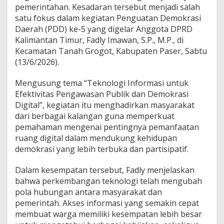
T
pemerintahan. Kesadaran tersebut menjadi salah
e
satu fokus dalam kegiatan Penguatan Demokrasi
k
Daerah (PDD) ke-5 yang digelar Anggota DPRD
n
Kalimantan Timur, Fadly Imawan, S.P., M.P., di
o
l
Kecamatan Tanah Grogot, Kabupaten Paser, Sabtu
o
(13/6/2026).
g
i
Mengusung tema “Teknologi Informasi untuk
D
Efektivitas Pengawasan Publik dan Demokrasi
i
g
Digital”, kegiatan itu menghadirkan masyarakat
i
dari berbagai kalangan guna memperkuat
t
pemahaman mengenai pentingnya pemanfaatan
a
ruang digital dalam mendukung kehidupan
l
u
demokrasi yang lebih terbuka dan partisipatif.
n
t
Dalam kesempatan tersebut, Fadly menjelaskan
u
bahwa perkembangan teknologi telah mengubah
k
pola hubungan antara masyarakat dan
M
e
pemerintah. Akses informasi yang semakin cepat
n
membuat warga memiliki kesempatan lebih besar
g