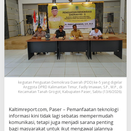
o
r
o
n
g
W
a
r
g
a
P
a
s
e
r
M
kegiatan Penguatan Demokrasi Daerah (PDD) ke-5 yang digelar
a
Anggota DPRD Kalimantan Timur, Fadly Imawan, S.P., M.P., di
n
Kecamatan Tanah Grogot, Kabupaten Paser, Sabtu (13/6/2026).
f
a
a
Kaltimreport.com, Paser – Pemanfaatan teknologi
t
informasi kini tidak lagi sebatas mempermudah
k
komunikasi, tetapi juga menjadi sarana penting
a
n
bagi masyarakat untuk ikut mengawal jalannya