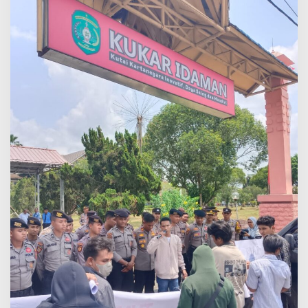
P
A
W
,
K
O
R
L
A
P
:
W
A
K
I
L
K
E
T
U
A
D
P
R
D