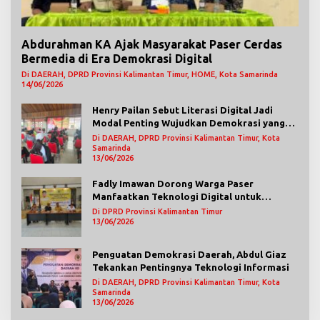
Abdurahman KA Ajak Masyarakat Paser Cerdas
Bermedia di Era Demokrasi Digital
Di DAERAH, DPRD Provinsi Kalimantan Timur, HOME, Kota Samarinda
14/06/2026
Henry Pailan Sebut Literasi Digital Jadi
Modal Penting Wujudkan Demokrasi yang
Lebih Terbuka
Di DAERAH, DPRD Provinsi Kalimantan Timur, Kota
Samarinda
13/06/2026
Fadly Imawan Dorong Warga Paser
Manfaatkan Teknologi Digital untuk
Mengawasi Jalannya Pemerintahan
Di DPRD Provinsi Kalimantan Timur
13/06/2026
Penguatan Demokrasi Daerah, Abdul Giaz
Tekankan Pentingnya Teknologi Informasi
Di DAERAH, DPRD Provinsi Kalimantan Timur, Kota
Samarinda
13/06/2026