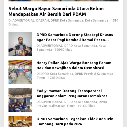
Sebut Warga Bayur Samarinda Utara Belum
Mendapatkan Air Bersih Dari PDAM
Di ADVERTORIAL, DAERAH, DPRD Kota Samarinda, Kota Samarinda
1514
Dilihat
DPRD Samarinda Dorong Strategi Khusus
agar Pasar Pagi Kembali Ramai Pasca
Revitalisasi
Di ADVERTORIAL, DPRD Kota Samarinda, Kota
Samarinda
1064 Dilihat
Henry Pailan Ajak Warga Bontang Pahami
Hak dan Kewajiban dalam Demokrasi
Di DPRD Kota Samarinda, DPRD Provinsi Kalimantan
Timur
1035 Dilihat
Fadly Imawan Dorong Transparansi
Anggaran dalam Penguatan Demokrasi
Daerah di PPU
Di ADVERTORIAL, DPRD Kota Samarinda, DPRD
Provinsi Kalimantan Timur
1016 Dilihat
DPRD Samarinda Tegaskan Tidak Ada Izin
Tambang Baru pada 2026