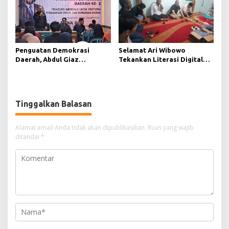
Penguatan Demokrasi
Selamat Ari Wibowo
Daerah, Abdul Giaz
Tekankan Literasi Digital
Tekankan Pentingnya
sebagai Fondasi Demokrasi
Teknologi Informasi
Modern di Pedalaman Kukar
Tinggalkan Balasan
Alamat email Anda tidak akan dipublikasikan.
Ruas yang wajib
ditandai
*