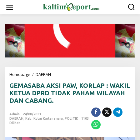
L
e
w
a
t
i
k
e
k
o
n
t
e
Homepage
/
DAERAH
G
n
E
GEMASABA AKSI PAW, KORLAP : WAKIL
M
A
KETUA DPRD TIDAK PAHAM WILAYAH
S
DAN CABANG.
A
B
A
Admin
24/08/2023
DAERAH
,
Kab. Kutai Kartanegara
A
,
POLITIK
1103
Dilihat
K
S
I