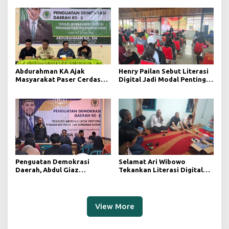
Menyongsong Indonesia
Pemuda
Emas Berlandaskan
Keadilan dan transparansi
keterbukaan informasi
publik
Abdurahman KA Ajak
Henry Pailan Sebut Literasi
Masyarakat Paser Cerdas
Digital Jadi Modal Penting
Bermedia di Era Demokrasi
Wujudkan Demokrasi yang
Digital
Lebih Terbuka
Penguatan Demokrasi
Selamat Ari Wibowo
Daerah, Abdul Giaz
Tekankan Literasi Digital
Tekankan Pentingnya
sebagai Fondasi Demokrasi
Teknologi Informasi
Modern di Pedalaman Kukar
View More