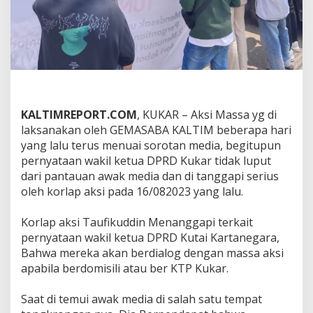
T
I
D
A
K
P
A
H
A
KALTIMREPORT.COM
, KUKAR – Aksi Massa yg di
M
laksanakan oleh GEMASABA KALTIM beberapa hari
W
yang lalu terus menuai sorotan media, begitupun
I
L
pernyataan wakil ketua DPRD Kukar tidak luput
A
dari pantauan awak media dan di tanggapi serius
Y
oleh korlap aksi pada 16/082023 yang lalu.
A
H
D
Korlap aksi Taufikuddin Menanggapi terkait
A
pernyataan wakil ketua DPRD Kutai Kartanegara,
N
Bahwa mereka akan berdialog dengan massa aksi
C
apabila berdomisili atau ber KTP Kukar.
A
B
A
Saat di temui awak media di salah satu tempat
N