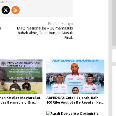
kuti Kami
Pos berikutnya
i
MTQ Nasional ke – 30 memasuki
babak akhir, Tuan Rumah Masuk
Final.
an KA Ajak Masyarakat
ABPEDNAS Cetak Sejarah, Raih
rdas Bermedia di Era
100 Ribu Anggota Bertepatan Hari
i Digital
Lahir Pancasila 2026