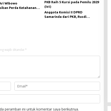
Ari Wibowo
asikan Perda Ketahanan
 di Desa Long Beleh
Anggota Komisi II DPRD
Samarinda dari PKB, Rusdi
Doviyanto, menyampaikan target
partainya untuk membentuk
fraksi mandiri di DPRD Samarinda
pada Pemilu 2029.
ng wajib ditandai
*
da peramban ini untuk komentar saya berikutnya.