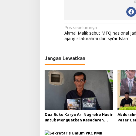
I
a
n
s
y
i
N
Pos sebelumnya
'
Akmal Malik sebut MTQ nasional jad
a
a
ajang silaturahmi dan syi’ar IsIam
r
v
I
s
i
I
Jangan Lewatkan
g
a
m
a
s
i
p
o
s
Dua Buku Karya Ari Nugroho Hadir
Abdurahm
untuk Menguatkan Kesadaran
Paser Ce
Hukum dan Menyongsong
Demokras
Indonesia Emas Berlandaskan