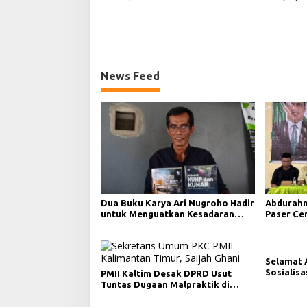
News Feed
Dua Buku Karya Ari Nugroho Hadir
Abdurahm
untuk Menguatkan Kesadaran
Paser Ce
Hukum dan Menyongsong
Demokras
Indonesia Emas Berlandaskan
Keadilan dan transparansi
keterbukaan informasi publik
Selamat 
Sosialis
PMII Kaltim Desak DPRD Usut
Keluarga
Tuntas Dugaan Malpraktik di
RSUD AWS