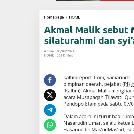
Homepage
/
HOME
A
k
Akmal Malik sebut 
m
a
silaturahmi dan syi’
l
M
a
Admin
08/09/2024
l
HOME
363 Dilihat
i
k
s
e
kaltimreport. Com, Samarinda-
b
pimpinan daerah, pejabat (PJ) 
u
(Kaltim), Akmal Malik menghadi
t
acara Musabaqah Tilawatil Qur
M
Pendopo Etam pada sabtu 07/0
T
Q
N
Dalam acara ini turut hadir, ima
a
Nasarudin Umar, selalu ketua 
s
Hasanuddin Mas’udMas’ud, seke
i