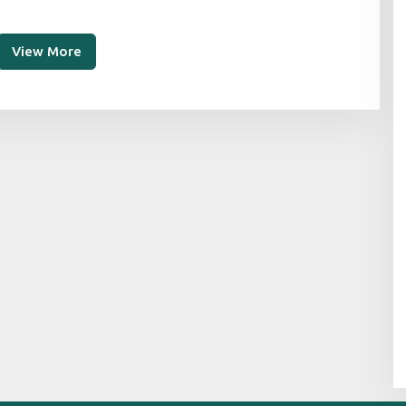
Doviyanto, menyampaikan target
partainya untuk membentuk
fraksi mandiri di DPRD Samarinda
pada Pemilu 2029.
View More