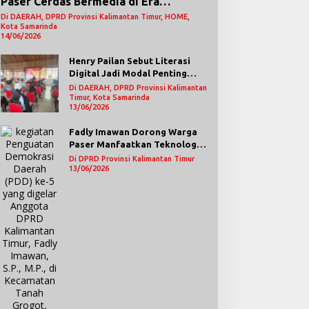
Paser Cerdas Bermedia di Era
Demokrasi Digital
Di DAERAH, DPRD Provinsi Kalimantan Timur, HOME,
Kota Samarinda
14/06/2026
Henry Pailan Sebut Literasi
Digital Jadi Modal Penting
Wujudkan Demokrasi yang
Di DAERAH, DPRD Provinsi Kalimantan
Lebih Terbuka
Timur, Kota Samarinda
13/06/2026
Fadly Imawan Dorong Warga
Paser Manfaatkan Teknologi
Digital untuk Mengawasi
Di DPRD Provinsi Kalimantan Timur
Jalannya Pemerintahan
13/06/2026