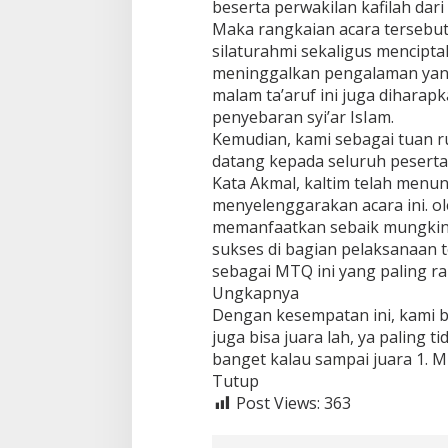
beserta perwakilan kafilah dari 
o
n
Maka rangkaian acara terseb
a
silaturahmi sekaligus mencipta
l
meninggalkan pengalaman yang
j
malam ta’aruf ini juga dihara
a
d
penyebaran syi’ar IsIam.
i
Kemudian, kami sebagai tuan
a
datang kepada seluruh pesert
j
Kata Akmal, kaltim telah menu
a
menyelenggarakan acara ini. ol
n
g
memanfaatkan sebaik mungkin,
s
sukses di bagian pelaksanaan
i
sebagai MTQ ini yang paling r
l
Ungkapnya
a
t
Dengan kesempatan ini, kami b
u
juga bisa juara lah, ya paling t
r
banget kalau sampai juara 1. 
a
Tutup
h
Post Views:
m
363
i
d