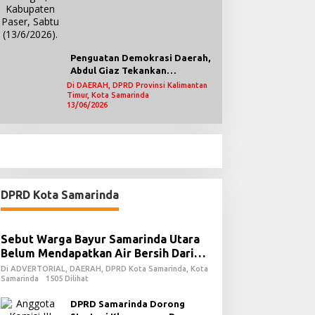
Penguatan Demokrasi Daerah,
Abdul Giaz Tekankan
Pentingnya Teknologi
Di DAERAH, DPRD Provinsi Kalimantan
Timur, Kota Samarinda
Informasi
13/06/2026
DPRD Kota Samarinda
Sebut Warga Bayur Samarinda Utara
Belum Mendapatkan Air Bersih Dari
PDAM
Di ADVERTORIAL, DAERAH, DPRD Kota Samarinda, Kota
Samarinda
1505 Dilihat
DPRD Samarinda Dorong