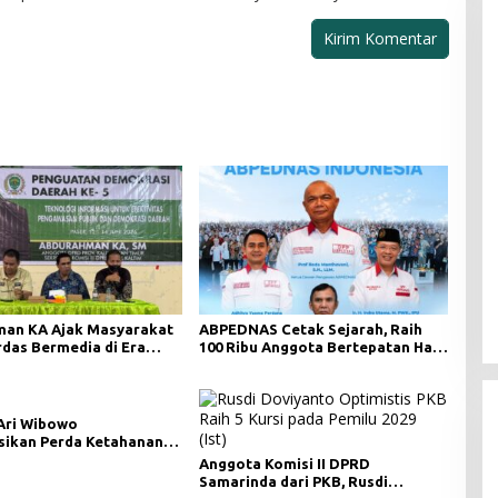
an KA Ajak Masyarakat
ABPEDNAS Cetak Sejarah, Raih
rdas Bermedia di Era
100 Ribu Anggota Bertepatan Hari
i Digital
Lahir Pancasila 2026
Ari Wibowo
asikan Perda Ketahanan
 di Desa Long Beleh
Anggota Komisi II DPRD
Samarinda dari PKB, Rusdi