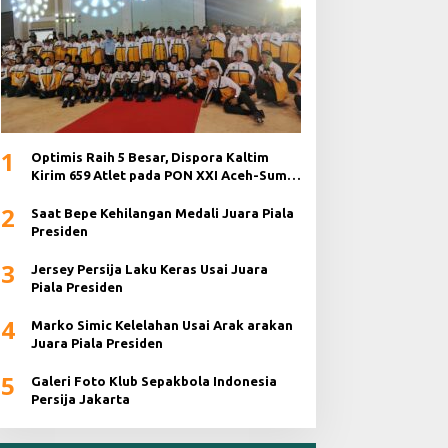
1
Optimis Raih 5 Besar, Dispora Kaltim
Kirim 659 Atlet pada PON XXI Aceh-Sumut
2024
2
Saat Bepe Kehilangan Medali Juara Piala
Presiden
3
Jersey Persija Laku Keras Usai Juara
Piala Presiden
4
Marko Simic Kelelahan Usai Arak arakan
Juara Piala Presiden
5
Galeri Foto Klub Sepakbola Indonesia
Persija Jakarta