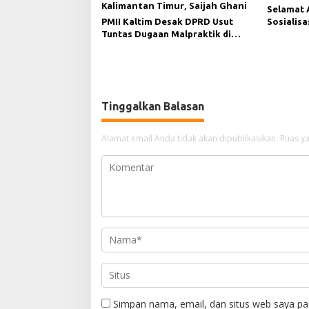
Keadilan dan transparansi
Selamat 
keterbukaan informasi publik
PMII Kaltim Desak DPRD Usut
Sosialis
Tuntas Dugaan Malpraktik di
Keluarga
RSUD AWS
Tinggalkan Balasan
Alamat email Anda tidak akan dipublikasikan.
Ruas ya
Simpan nama, email, dan situs web saya pa