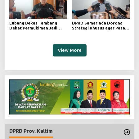
Lubang Bekas Tambang
DPRD Samarinda Dorong
Dekat Permukiman Jadi
Strategi Khusus agar Pasar
Sorotan, Deni Minta
Pagi Kembali Ramai Pasca
Pengawasan Khusus
Revitalisasi
View More
DPRD Prov. Kaltim