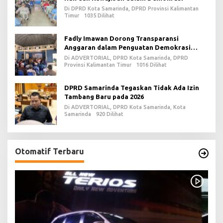
Di DPRD Kota Samarinda, DPRD Provinsi Kalimantan
Timur
1035 Dilihat
Fadly Imawan Dorong Transparansi
Anggaran dalam Penguatan Demokrasi
Daerah di PPU
Di ADVERTORIAL, DPRD Kota Samarinda, DPRD
Provinsi Kalimantan Timur
1016 Dilihat
DPRD Samarinda Tegaskan Tidak Ada Izin
Tambang Baru pada 2026
Di ADVERTORIAL, DPRD Kota Samarinda, Kota
Samarinda
920 Dilihat
Otomatif Terbaru