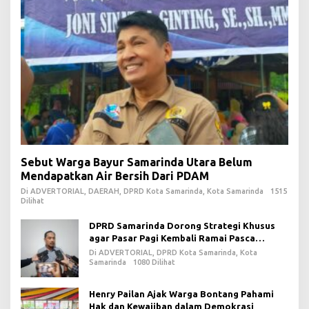
Sebut Warga Bayur Samarinda Utara Belum
Mendapatkan Air Bersih Dari PDAM
Di ADVERTORIAL, DAERAH, DPRD Kota Samarinda, Kota Samarinda
1515
Dilihat
DPRD Samarinda Dorong Strategi Khusus
agar Pasar Pagi Kembali Ramai Pasca
Revitalisasi
Di ADVERTORIAL, DPRD Kota Samarinda, Kota
Samarinda
1080 Dilihat
Henry Pailan Ajak Warga Bontang Pahami
Hak dan Kewajiban dalam Demokrasi