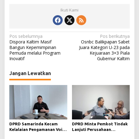
Ikuti Kami
N
Pos sebelumnya
Pos berikutnya
Dispora Kaltim Masif
Osnbc Balikpapan Sabet
a
Bangun Kepemimpinan
Juara Kategori U-23 pada
Pemuda melalui Program
Kejuaraan 3×3 Piala
v
Inovatif
Gubernur Kaltim
i
g
Jangan Lewatkan
a
s
i
p
o
s
DPRD Samarinda Kecam
DPRD Minta Pemkot Tindak
Kelalaian Pengamanan Void
Lanjuti Perusahaan
Tambang yang Menelan
Berstatus Merah dari KLHK