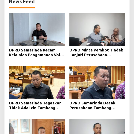
News Feed
DPRD Samarinda Kecam
DPRD Minta Pemkot Tindak
Kelalaian Pengamanan Void
Lanjuti Perusahaan
Tambang yang Menelan
Berstatus Merah dari KLHK
Korban Jiwa
DPRD Samarinda Tegaskan
DPRD Samarinda Desak
Tidak Ada Izin Tambang
Perusahaan Tambang
Baru pada 2026
Maksimalkan Reklamasi
Pascatambang