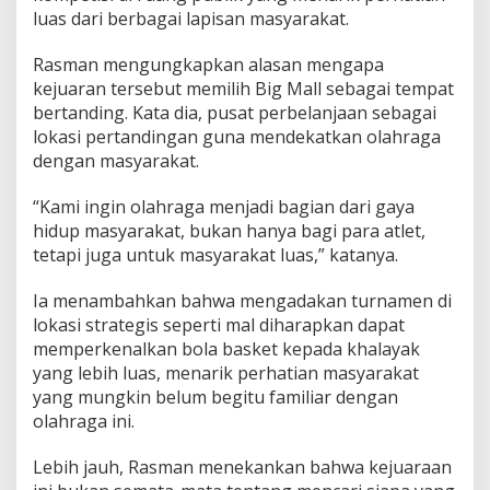
r
luas dari berbagai lapisan masyarakat.
t
u
Rasman mengungkapkan alasan mengapa
n
j
kejuaran tersebut memilih Big Mall sebagai tempat
u
bertanding. Kata dia, pusat perbelanjaan sebagai
k
lokasi pertandingan guna mendekatkan olahraga
a
dengan masyarakat.
n
A
t
“Kami ingin olahraga menjadi bagian dari gaya
l
hidup masyarakat, bukan hanya bagi para atlet,
e
tetapi juga untuk masyarakat luas,” katanya.
t
Ia menambahkan bahwa mengadakan turnamen di
lokasi strategis seperti mal diharapkan dapat
memperkenalkan bola basket kepada khalayak
yang lebih luas, menarik perhatian masyarakat
yang mungkin belum begitu familiar dengan
olahraga ini.
Lebih jauh, Rasman menekankan bahwa kejuaraan