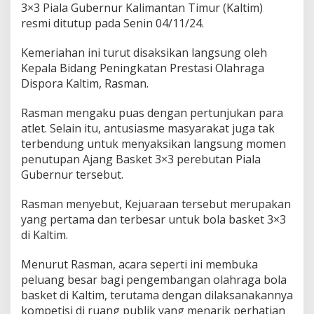
,
3×3 Piala Gubernur Kalimantan Timur (Kaltim)
R
resmi ditutup pada Senin 04/11/24.
a
s
Kemeriahan ini turut disaksikan langsung oleh
m
a
Kepala Bidang Peningkatan Prestasi Olahraga
n
Dispora Kaltim, Rasman.
S
a
Rasman mengaku puas dengan pertunjukan para
n
atlet. Selain itu, antusiasme masyarakat juga tak
g
a
terbendung untuk menyaksikan langsung momen
t
penutupan Ajang Basket 3×3 perebutan Piala
P
Gubernur tersebut.
u
a
Rasman menyebut, Kejuaraan tersebut merupakan
s
d
yang pertama dan terbesar untuk bola basket 3×3
e
di Kaltim.
n
g
Menurut Rasman, acara seperti ini membuka
a
peluang besar bagi pengembangan olahraga bola
n
P
basket di Kaltim, terutama dengan dilaksanakannya
e
kompetisi di ruang publik yang menarik perhatian