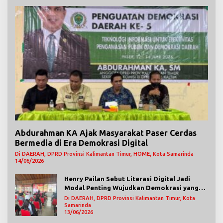
Abdurahman KA Ajak Masyarakat Paser Cerdas
Bermedia di Era Demokrasi Digital
Di DAERAH, DPRD Provinsi Kalimantan Timur, HOME, Kota Samarinda
14/06/2026
Henry Pailan Sebut Literasi Digital Jadi
Modal Penting Wujudkan Demokrasi yang
Lebih Terbuka
Di DAERAH, DPRD Provinsi Kalimantan Timur, Kota
Samarinda
13/06/2026