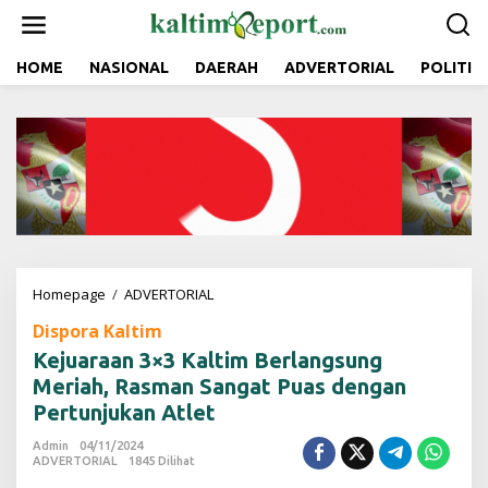
L
e
w
a
HOME
NASIONAL
DAERAH
ADVERTORIAL
POLITIK
t
i
k
e
k
o
n
t
e
n
Homepage
/
ADVERTORIAL
K
e
Dispora Kaltim
j
u
Kejuaraan 3×3 Kaltim Berlangsung
a
Meriah, Rasman Sangat Puas dengan
r
Pertunjukan Atlet
a
a
Admin
04/11/2024
n
ADVERTORIAL
1845 Dilihat
3