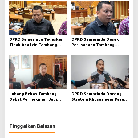
Korban Jiwa
DPRD Samarinda Tegaskan
DPRD Samarinda Desak
Tidak Ada Izin Tambang
Perusahaan Tambang
Baru pada 2026
Maksimalkan Reklamasi
Pascatambang
Lubang Bekas Tambang
DPRD Samarinda Dorong
Dekat Permukiman Jadi
Strategi Khusus agar Pasar
Sorotan, Deni Minta
Pagi Kembali Ramai Pasca
Pengawasan Khusus
Revitalisasi
Tinggalkan Balasan