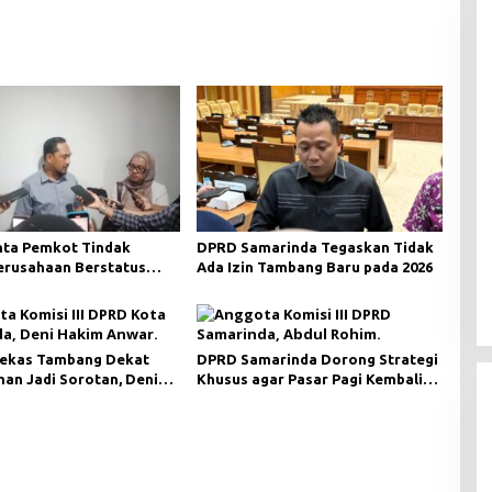
ta Pemkot Tindak
DPRD Samarinda Tegaskan Tidak
Perusahaan Berstatus
Ada Izin Tambang Baru pada 2026
ri KLHK
ekas Tambang Dekat
DPRD Samarinda Dorong Strategi
an Jadi Sorotan, Deni
Khusus agar Pasar Pagi Kembali
ngawasan Khusus
Ramai Pasca Revitalisasi