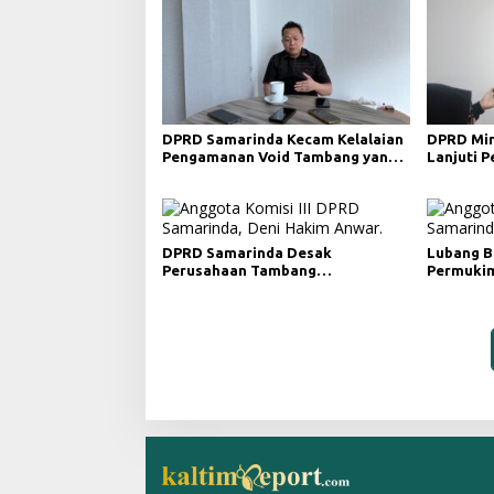
DPRD Samarinda Kecam Kelalaian
DPRD Min
Pengamanan Void Tambang yang
Lanjuti 
Menelan Korban Jiwa
Merah da
DPRD Samarinda Desak
Lubang B
Perusahaan Tambang
Permukim
Maksimalkan Reklamasi
Minta Pe
Pascatambang