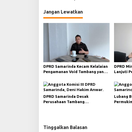
i
Jangan Lewatkan
g
a
s
i
p
o
s
DPRD Samarinda Kecam Kelalaian
DPRD Min
Pengamanan Void Tambang yang
Lanjuti 
Menelan Korban Jiwa
Merah da
DPRD Samarinda Desak
Lubang B
Perusahaan Tambang
Permukim
Maksimalkan Reklamasi
Minta Pe
Pascatambang
Tinggalkan Balasan