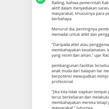
i
Rading, bahwa pemerintah Ka
t
aktif dalam menyediakan sara
a
masyarakat, khususnya para pem
s
berbahaya.
i
d
e
Menurut dia, pentingnya pemba
n
memadai untuk atlet dan pengge
g
a
“Daripada atlet atau penggemar
n
membahayakan keselamatan, leb
B
a
yang resmi dan aman,” ujar Ras
n
g
pembangunan fasilitas tersebu
u
anak muda dari balapan liar me
n
berpotensi mewujudkan mimpi
S
i
profesional.
r
k
“Jika kita tidak siapkan tempa
u
terus berkeliaran dan melakuka
i
membahayakan mereka tetapi 
t
R
masyarakat,” tuturnya.