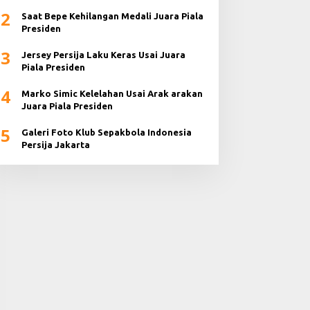
2024
2
Saat Bepe Kehilangan Medali Juara Piala
Presiden
3
Jersey Persija Laku Keras Usai Juara
Piala Presiden
4
Marko Simic Kelelahan Usai Arak arakan
Juara Piala Presiden
5
Galeri Foto Klub Sepakbola Indonesia
Persija Jakarta