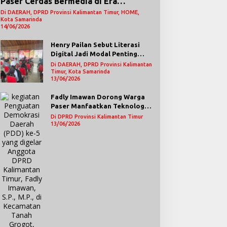
Paser Cerdas Bermedia di Era
Demokrasi Digital
Di DAERAH, DPRD Provinsi Kalimantan Timur, HOME,
Kota Samarinda
14/06/2026
Henry Pailan Sebut Literasi
Digital Jadi Modal Penting
Wujudkan Demokrasi yang
Di DAERAH, DPRD Provinsi Kalimantan
Lebih Terbuka
Timur, Kota Samarinda
13/06/2026
Fadly Imawan Dorong Warga
Paser Manfaatkan Teknologi
Digital untuk Mengawasi
Di DPRD Provinsi Kalimantan Timur
Jalannya Pemerintahan
13/06/2026