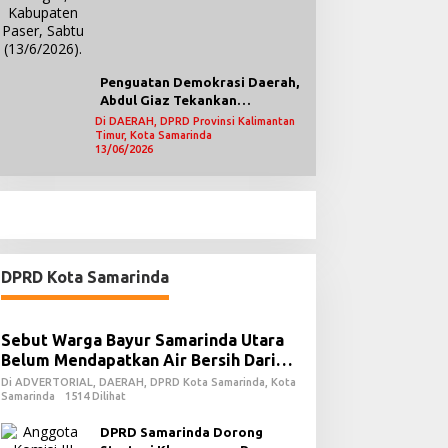
Penguatan Demokrasi Daerah,
Abdul Giaz Tekankan
Pentingnya Teknologi
Di DAERAH, DPRD Provinsi Kalimantan
Timur, Kota Samarinda
Informasi
13/06/2026
DPRD Kota Samarinda
Sebut Warga Bayur Samarinda Utara
Belum Mendapatkan Air Bersih Dari
PDAM
Di ADVERTORIAL, DAERAH, DPRD Kota Samarinda, Kota
Samarinda
1514 Dilihat
DPRD Samarinda Dorong