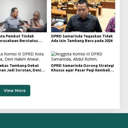
ta Pemkot Tindak
DPRD Samarinda Tegaskan Tidak
Perusahaan Berstatus
Ada Izin Tambang Baru pada 2026
ri KLHK
ekas Tambang Dekat
DPRD Samarinda Dorong Strategi
an Jadi Sorotan, Deni
Khusus agar Pasar Pagi Kembali
ngawasan Khusus
Ramai Pasca Revitalisasi
View More