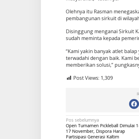
e
s
Olehnya itu Rasman menegask
m
pembangunan sirkuit di wilayah
i
Disinggung menganai Sirkuit 
sudah meminta kepada pemerin
“Kami yakin banyak atlet balap
terwadahi dengan baik. Kami b
memberikan solusi,” pungkasnya
Post Views:
1,309
I
N
Pos sebelumnya
Open Turnamen Pickleball Dimulai 1
a
17 November, Dispora Harap
Partisipasi Generasi Kaltim
v