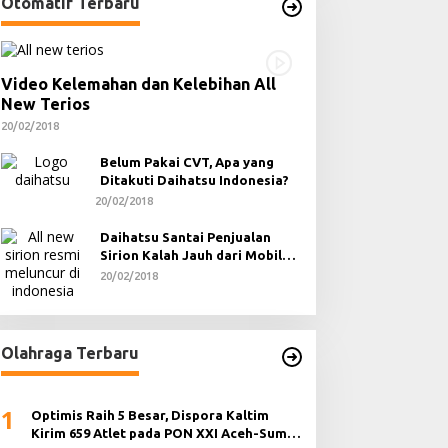
Otomatif Terbaru
Video Kelemahan dan Kelebihan All
New Terios
20/02/2018
Belum Pakai CVT, Apa yang
Ditakuti Daihatsu Indonesia?
20/02/2018
Daihatsu Santai Penjualan
Sirion Kalah Jauh dari Mobil
LCGC
20/02/2018
Olahraga Terbaru
1
Optimis Raih 5 Besar, Dispora Kaltim
Kirim 659 Atlet pada PON XXI Aceh-Sumut