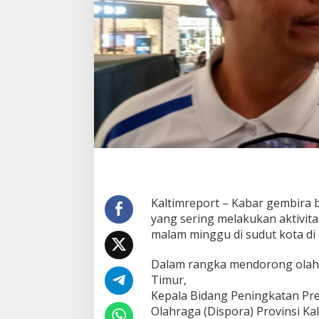
o
r
,
D
i
s
p
o
r
a
K
a
l
t
i
m
Kaltimreport – Kabar gembira b
S
yang sering melakukan aktivita
i
malam minggu di sudut kota di 
a
p
F
Dalam rangka mendorong olahr
a
Timur,
s
Kepala Bidang Peningkatan Pr
i
Olahraga (Dispora) Provinsi K
l