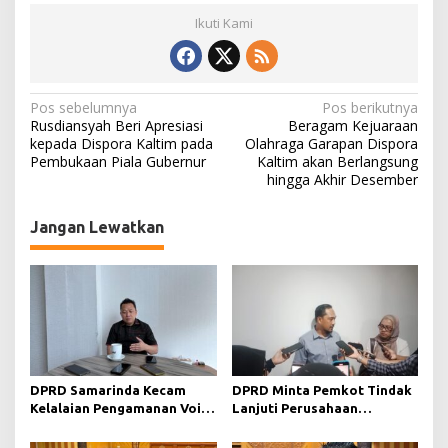
Ikuti Kami
N
Pos sebelumnya
Pos berikutnya
Rusdiansyah Beri Apresiasi
Beragam Kejuaraan
a
kepada Dispora Kaltim pada
Olahraga Garapan Dispora
Pembukaan Piala Gubernur
Kaltim akan Berlangsung
v
hingga Akhir Desember
i
g
Jangan Lewatkan
a
s
i
p
o
s
DPRD Samarinda Kecam
DPRD Minta Pemkot Tindak
Kelalaian Pengamanan Void
Lanjuti Perusahaan
Tambang yang Menelan
Berstatus Merah dari KLHK
Korban Jiwa