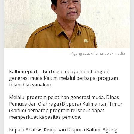
m
O
p
t
i
m
i
s
B
a
Agung saat ditemui awak media
n
g
u
Kaltimreport – Berbagai upaya membangun
n
K
generasi muda Kaltim melalui berbagai program
a
telah dilaksanakan.
w
u
Melalui program pelatihan generasi muda, Dinas
l
Pemuda dan Olahraga (Dispora) Kalimantan Timur
a
M
(Kaltim) berharap program tersebut dapat
u
memperkuat kapasitas pemuda.
d
a
Kepala Analisis Kebijakan Dispora Kaltim, Agung
M