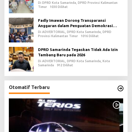
Di DPRD Kota Samarinda, DPRD Provinsi Kalimantan
Timur
1030 Dilihat
Fadly Imawan Dorong Transparansi
Anggaran dalam Penguatan Demokrasi
Daerah di PPU
Di ADVERTORIAL, DPRD Kota Samarinda, DPRD
Provinsi Kalimantan Timur
1016 Dilihat
DPRD Samarinda Tegaskan Tidak Ada Izin
Tambang Baru pada 2026
Di ADVERTORIAL, DPRD Kota Samarinda, Kota
Samarinda
912 Dilihat
Otomatif Terbaru