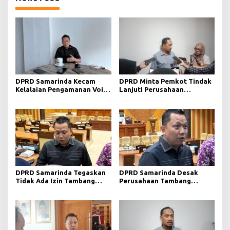
DPRD Samarinda Kecam
DPRD Minta Pemkot Tindak
Kelalaian Pengamanan Void
Lanjuti Perusahaan
Tambang yang Menelan
Berstatus Merah dari KLHK
Korban Jiwa
DPRD Samarinda Tegaskan
DPRD Samarinda Desak
Tidak Ada Izin Tambang
Perusahaan Tambang
Baru pada 2026
Maksimalkan Reklamasi
Pascatambang