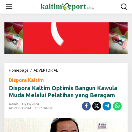
L
e
w
a
t
i
k
e
k
o
n
t
e
Homepage
/
ADVERTORIAL
D
n
i
Dispora Kaltim
s
p
Dispora Kaltim Optimis Bangun Kawula
o
Muda Melalui Pelatihan yang Beragam
r
a
Admin
12/11/2024
K
ADVERTORIAL
1557 Dilihat
a
l
t
i