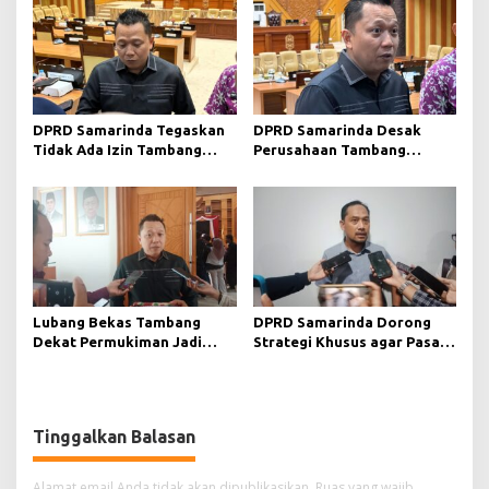
DPRD Samarinda Tegaskan
DPRD Samarinda Desak
Tidak Ada Izin Tambang
Perusahaan Tambang
Baru pada 2026
Maksimalkan Reklamasi
Pascatambang
Lubang Bekas Tambang
DPRD Samarinda Dorong
Dekat Permukiman Jadi
Strategi Khusus agar Pasar
Sorotan, Deni Minta
Pagi Kembali Ramai Pasca
Pengawasan Khusus
Revitalisasi
Tinggalkan Balasan
Alamat email Anda tidak akan dipublikasikan.
Ruas yang wajib