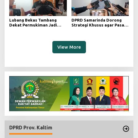
Lubang Bekas Tambang
DPRD Samarinda Dorong
Dekat Permukiman Jadi
Strategi Khusus agar Pasar
Sorotan, Deni Minta
Pagi Kembali Ramai Pasca
Pengawasan Khusus
Revitalisasi
View More
DPRD Prov. Kaltim