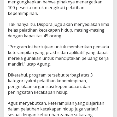
mengungkapkan bahwa pihaknya menargetkan
e
l
100 peserta untuk mengikuti pelatihan
a
kepemimpinan.
l
u
Tak hanya itu, Dispora juga akan menyediakan lima
i
kelas pelatihan kecakapan hidup, masing-masing
P
e
dengan kapasitas 45 orang.
l
a
“Program ini bertujuan untuk memberikan pemuda
t
keterampilan yang praktis dan aplikatif yang dapat
i
mereka gunakan untuk menciptakan peluang kerja
h
a
mandiri,” ucap Agung.
n
y
Diketahui, program tersebut terbagi atas 3
a
kategori yakni pelatihan kepemimpinan,
n
pengelolaan organisasi kepemudaan, dan
g
B
peningkatan kecakapan hidup.
e
r
Agus menyebutkan, keterampilan yang diajarkan
a
dalam pelatihan kecakapan hidup juga variatif
g
sesuai dengan kebutuhan zaman sekarang.
a