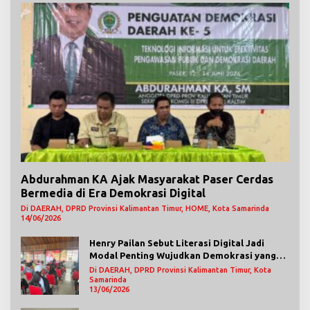
Abdurahman KA Ajak Masyarakat Paser Cerdas
Bermedia di Era Demokrasi Digital
Di DAERAH, DPRD Provinsi Kalimantan Timur, HOME, Kota Samarinda
14/06/2026
Henry Pailan Sebut Literasi Digital Jadi
Modal Penting Wujudkan Demokrasi yang
Lebih Terbuka
Di DAERAH, DPRD Provinsi Kalimantan Timur, Kota
Samarinda
13/06/2026