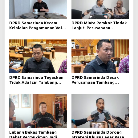
DPRD Samarinda Kecam
DPRD Minta Pemkot Tindak
Kelalaian Pengamanan Void
Lanjuti Perusahaan
Tambang yang Menelan
Berstatus Merah dari KLHK
Korban Jiwa
DPRD Samarinda Tegaskan
DPRD Samarinda Desak
Tidak Ada Izin Tambang
Perusahaan Tambang
Baru pada 2026
Maksimalkan Reklamasi
Pascatambang
Lubang Bekas Tambang
DPRD Samarinda Dorong
Dekat Permukiman Jadi
Strategi Khusus agar Pasar