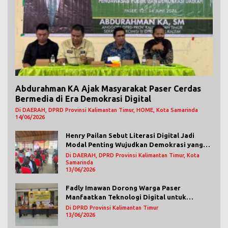
Abdurahman KA Ajak Masyarakat Paser Cerdas
Bermedia di Era Demokrasi Digital
Di DAERAH, DPRD Provinsi Kalimantan Timur, HOME, Kota Samarinda
14/06/2026
Henry Pailan Sebut Literasi Digital Jadi
Modal Penting Wujudkan Demokrasi yang
Lebih Terbuka
Di DAERAH, DPRD Provinsi Kalimantan Timur, Kota
Samarinda
13/06/2026
Fadly Imawan Dorong Warga Paser
Manfaatkan Teknologi Digital untuk
Mengawasi Jalannya Pemerintahan
Di DPRD Provinsi Kalimantan Timur
13/06/2026