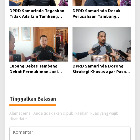
DPRD Samarinda Tegaskan
DPRD Samarinda Desak
Tidak Ada Izin Tambang
Perusahaan Tambang
Baru pada 2026
Maksimalkan Reklamasi
Pascatambang
Lubang Bekas Tambang
DPRD Samarinda Dorong
Dekat Permukiman Jadi
Strategi Khusus agar Pasar
Sorotan, Deni Minta
Pagi Kembali Ramai Pasca
Pengawasan Khusus
Revitalisasi
Tinggalkan Balasan
Alamat email Anda tidak akan dipublikasikan.
Ruas yang wajib
ditandai
*