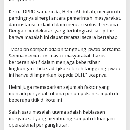
l
a
Ketua DPRD Samarinda, Helmi Abdullah, menyoroti
h
D
pentingnya sinergi antara pemerintah, masyarakat,
e
dan instansi terkait dalam mencari solusi bersama.
s
Dengan pendekatan yang terintegrasi, ia optimis
a
bahwa masalah ini dapat teratasi secara bertahap.
k
S
i
“Masalah sampah adalah tanggung jawab bersama.
n
Semua elemen, termasuk masyarakat, harus
e
berperan aktif dalam menjaga kebersihan
r
lingkungan. Tidak adil jika seluruh tanggung jawab
g
i
ini hanya dilimpahkan kepada DLH,” ucapnya.
L
i
Helmi juga memaparkan sejumlah faktor yang
n
menjadi penyebab utama penumpukan sampah di
t
beberapa titik di kota ini.
a
s
P
Salah satu masalah utama adalah kebiasaan
i
masyarakat yang membuang sampah di luar jam
h
operasional pengangkutan.
a