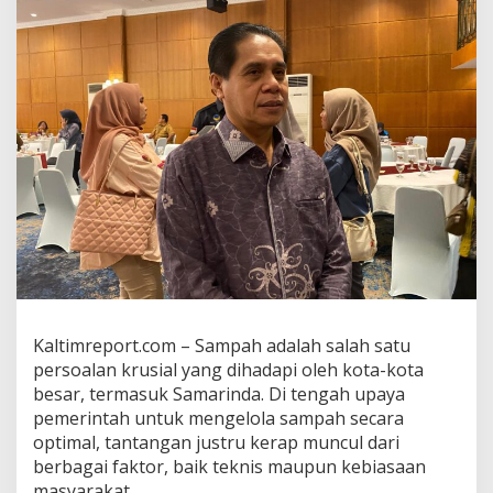
p
a
h
d
i
S
a
m
a
r
i
n
d
a
,
H
e
l
Kaltimreport.com – Sampah adalah salah satu
m
persoalan krusial yang dihadapi oleh kota-kota
i
besar, termasuk Samarinda. Di tengah upaya
A
pemerintah untuk mengelola sampah secara
b
d
optimal, tantangan justru kerap muncul dari
u
berbagai faktor, baik teknis maupun kebiasaan
l
masyarakat.