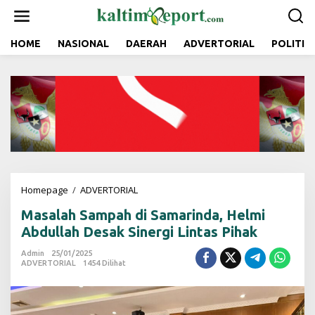
L
e
w
a
HOME
NASIONAL
DAERAH
ADVERTORIAL
POLITIK
t
i
k
e
k
o
n
t
e
n
Homepage
/
ADVERTORIAL
M
a
Masalah Sampah di Samarinda, Helmi
s
a
Abdullah Desak Sinergi Lintas Pihak
l
a
Admin
25/01/2025
ADVERTORIAL
1454 Dilihat
h
S
a
m