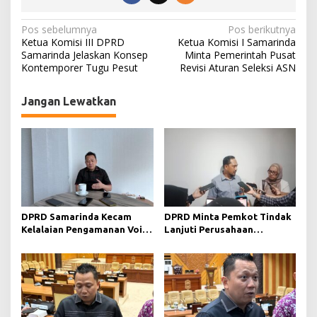
N
Pos sebelumnya
Pos berikutnya
Ketua Komisi III DPRD
Ketua Komisi I Samarinda
a
Samarinda Jelaskan Konsep
Minta Pemerintah Pusat
Kontemporer Tugu Pesut
Revisi Aturan Seleksi ASN
v
i
Jangan Lewatkan
g
a
s
i
p
o
DPRD Samarinda Kecam
DPRD Minta Pemkot Tindak
s
Kelalaian Pengamanan Void
Lanjuti Perusahaan
Tambang yang Menelan
Berstatus Merah dari KLHK
Korban Jiwa