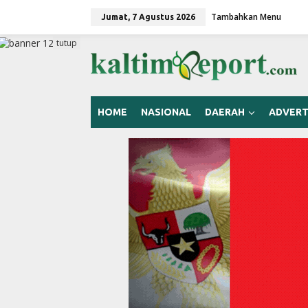
L
Tambahkan Menu
e
Jumat, 7 Agustus 2026
w
a
tutup
t
i
k
e
k
HOME
NASIONAL
DAERAH
ADVERT
o
n
t
e
n