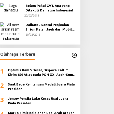
Belum Pakai CVT, Apa yang
Ditakuti Daihatsu Indonesia?
20/02/2018
Daihatsu Santai Penjualan
Sirion Kalah Jauh dari Mobil
LCGC
20/02/2018
Olahraga Terbaru
1
Optimis Raih 5 Besar, Dispora Kaltim
Kirim 659 Atlet pada PON XXI Aceh-Sumut
2024
2
Saat Bepe Kehilangan Medali Juara Piala
Presiden
3
Jersey Persija Laku Keras Usai Juara
Piala Presiden
4
Marko Simic Kelelahan Usai Arak arakan