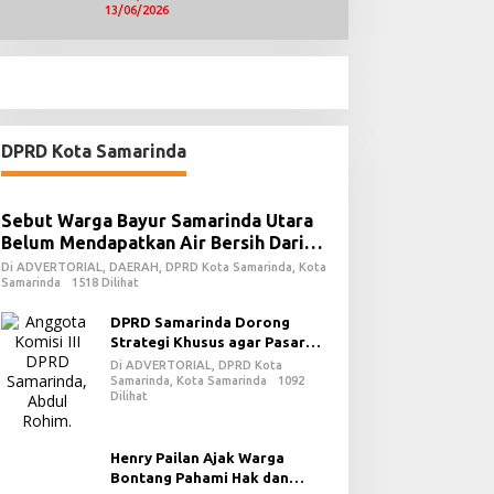
13/06/2026
DPRD Kota Samarinda
Sebut Warga Bayur Samarinda Utara
Belum Mendapatkan Air Bersih Dari
PDAM
Di ADVERTORIAL, DAERAH, DPRD Kota Samarinda, Kota
Samarinda
1518 Dilihat
DPRD Samarinda Dorong
Strategi Khusus agar Pasar
Pagi Kembali Ramai Pasca
Di ADVERTORIAL, DPRD Kota
Revitalisasi
Samarinda, Kota Samarinda
1092
Dilihat
Henry Pailan Ajak Warga
Bontang Pahami Hak dan