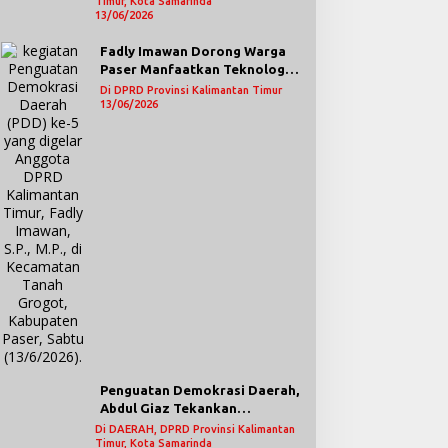
Timur, Kota Samarinda
Lebih Terbuka
13/06/2026
Fadly Imawan Dorong Warga
Paser Manfaatkan Teknologi
Digital untuk Mengawasi
Di DPRD Provinsi Kalimantan Timur
Jalannya Pemerintahan
13/06/2026
Penguatan Demokrasi Daerah,
Abdul Giaz Tekankan
Pentingnya Teknologi
Di DAERAH, DPRD Provinsi Kalimantan
Timur, Kota Samarinda
Informasi