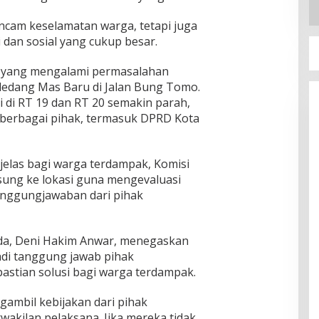
ancam keselamatan warga, tetapi juga
an sosial yang cukup besar.
si yang mengalami permasalahan
ledang Mas Baru di Jalan Bung Tomo.
di di RT 19 dan RT 20 semakin parah,
 berbagai pihak, termasuk DPRD Kota
jelas bagi warga terdampak, Komisi
sung ke lokasi guna mengevaluasi
anggungjawaban dari pihak
nda, Deni Hakim Anwar, menegaskan
adi tanggung jawab pihak
stian solusi bagi warga terdampak.
ambil kebijakan dari pihak
kilan pelaksana. Jika mereka tidak