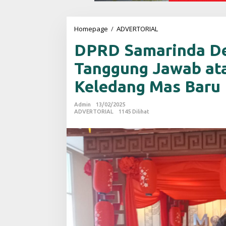
Homepage
/
ADVERTORIAL
D
P
DPRD Samarinda D
R
D
Tanggung Jawab at
S
a
Keledang Mas Baru
m
a
r
Admin
13/02/2025
i
ADVERTORIAL
1145 Dilihat
n
d
a
D
e
s
a
k
P
e
n
g