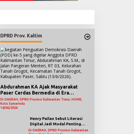
DPRD Prov. Kaltim
Abdurahman KA Ajak Masyarakat
Paser Cerdas Bermedia di Era
Demokrasi Digital
Di DAERAH, DPRD Provinsi Kalimantan Timur, HOME,
Kota Samarinda
14/06/2026
Henry Pailan Sebut Literasi
Digital Jadi Modal Penting
Wujudkan Demokrasi yang
Di DAERAH, DPRD Provinsi Kalimantan