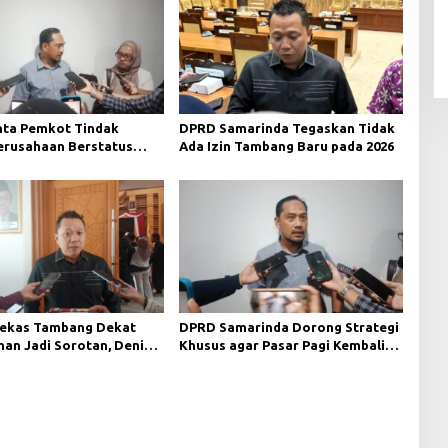
ta Pemkot Tindak
DPRD Samarinda Tegaskan Tidak
Perusahaan Berstatus
Ada Izin Tambang Baru pada 2026
ri KLHK
ekas Tambang Dekat
DPRD Samarinda Dorong Strategi
an Jadi Sorotan, Deni
Khusus agar Pasar Pagi Kembali
ngawasan Khusus
Ramai Pasca Revitalisasi