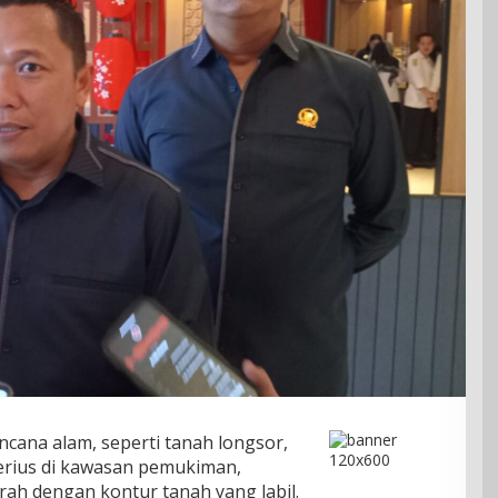
cana alam, seperti tanah longsor,
serius di kawasan pemukiman,
rah dengan kontur tanah yang labil.