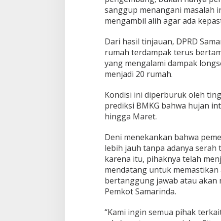
a
sanggup menangani masalah in
s
mengambil alih agar ada kepast
B
a
r
Dari hasil tinjauan, DPRD Sa
u
rumah terdampak terus bertam
yang mengalami dampak longso
menjadi 20 rumah.
Kondisi ini diperburuk oleh tin
prediksi BMKG bahwa hujan inte
hingga Maret.
Deni menekankan bahwa pemeri
lebih jauh tanpa adanya serah 
karena itu, pihaknya telah me
mendatang untuk memastikan
bertanggung jawab atau akan
Pemkot Samarinda.
“Kami ingin semua pihak terkai