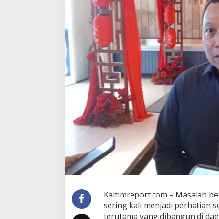
e
m
b
a
n
g
T
a
n
g
g
u
n
g
J
a
w
a
b
a
t
a
Kaltimreport.com – Masalah ben
s
sering kali menjadi perhatian 
L
o
terutama yang dibangun di dae