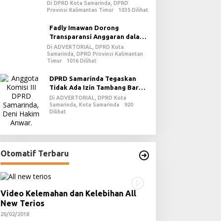
Kewajiban dalam Demokrasi
Di DPRD Kota Samarinda, DPRD
Provinsi Kalimantan Timur
1035 Dilihat
Fadly Imawan Dorong
Transparansi Anggaran dalam
Penguatan Demokrasi Daerah
Di ADVERTORIAL, DPRD Kota
Samarinda, DPRD Provinsi Kalimantan
di PPU
Timur
1016 Dilihat
DPRD Samarinda Tegaskan
Tidak Ada Izin Tambang Baru
pada 2026
Di ADVERTORIAL, DPRD Kota
Samarinda, Kota Samarinda
920
Dilihat
Otomatif Terbaru
Video Kelemahan dan Kelebihan All
New Terios
20/02/2018