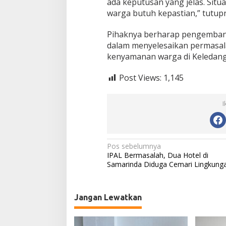
ada keputusan yang jelas. Situa
warga butuh kepastian,” tutup
Pihaknya berharap pengemban
dalam menyelesaikan permasal
kenyamanan warga di Keledang
Post Views:
1,145
I
N
Pos sebelumnya
IPAL Bermasalah, Dua Hotel di
a
Samarinda Diduga Cemari Lingkung
v
i
Jangan Lewatkan
g
a