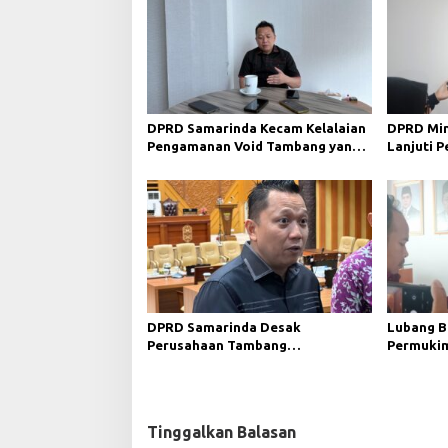
s
i
p
o
s
DPRD Samarinda Kecam Kelalaian
DPRD Min
Pengamanan Void Tambang yang
Lanjuti 
Menelan Korban Jiwa
Merah da
DPRD Samarinda Desak
Lubang B
Perusahaan Tambang
Permukim
Maksimalkan Reklamasi
Minta Pe
Pascatambang
Tinggalkan Balasan