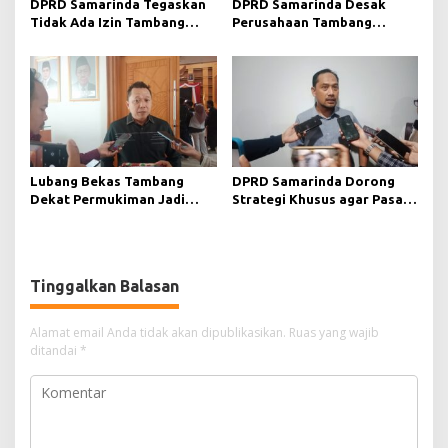
DPRD Samarinda Tegaskan
DPRD Samarinda Desak
Tidak Ada Izin Tambang
Perusahaan Tambang
Baru pada 2026
Maksimalkan Reklamasi
Pascatambang
Lubang Bekas Tambang
DPRD Samarinda Dorong
Dekat Permukiman Jadi
Strategi Khusus agar Pasar
Sorotan, Deni Minta
Pagi Kembali Ramai Pasca
Pengawasan Khusus
Revitalisasi
Tinggalkan Balasan
Alamat email Anda tidak akan dipublikasikan.
Ruas yang wajib
ditandai
*