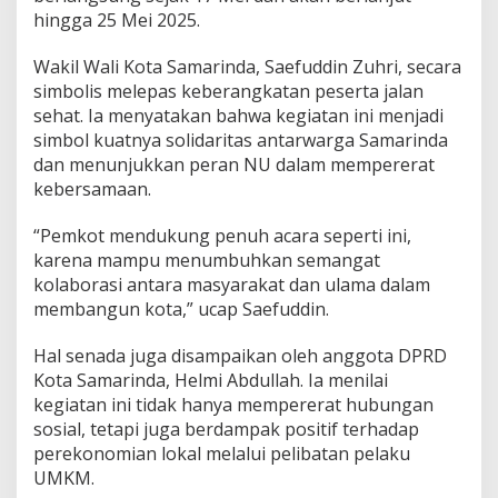
a
hingga 25 Mei 2025.
t
a
Wakil Wali Kota Samarinda, Saefuddin Zuhri, secara
n
H
simbolis melepas keberangkatan peserta jalan
a
sehat. Ia menyatakan bahwa kegiatan ini menjadi
r
simbol kuatnya solidaritas antarwarga Samarinda
l
dan menunjukkan peran NU dalam mempererat
a
kebersamaan.
h
N
U
“Pemkot mendukung penuh acara seperti ini,
k
karena mampu menumbuhkan semangat
e
kolaborasi antara masyarakat dan ulama dalam
-
membangun kota,” ucap Saefuddin.
1
0
2
Hal senada juga disampaikan oleh anggota DPRD
Kota Samarinda, Helmi Abdullah. Ia menilai
kegiatan ini tidak hanya mempererat hubungan
sosial, tetapi juga berdampak positif terhadap
perekonomian lokal melalui pelibatan pelaku
UMKM.