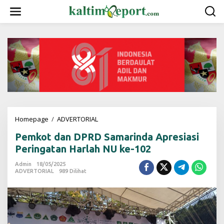
L
e
w
a
t
i
k
e
k
o
n
t
e
Homepage
/
ADVERTORIAL
P
n
e
Pemkot dan DPRD Samarinda Apresiasi
m
k
Peringatan Harlah NU ke-102
o
t
Admin
18/05/2025
ADVERTORIAL
989 Dilihat
d
a
n
D
P
R