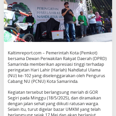
D
S
a
m
a
r
i
n
d
a
A
Kaltimreport.com – Pemerintah Kota (Pemkot)
p
r
bersama Dewan Perwakilan Rakyat Daerah (DPRD)
e
Samarinda memberikan apresiasi tinggi terhadap
s
peringatan Hari Lahir (Harlah) Nahdlatul Ulama
i
(NU) ke-102 yang diselenggarakan oleh Pengurus
a
s
Cabang NU (PCNU) Kota Samarinda.
i
P
Kegiatan tersebut berlangsung meriah di GOR
e
Segiri pada Minggu (18/5/2025), dan diramaikan
r
dengan jalan sehat yang diikuti ratusan warga.
i
n
Selain itu, turut digelar bazar UMKM yang telah
g
berlangsung sejak 17 Mei dan akan berlanjut