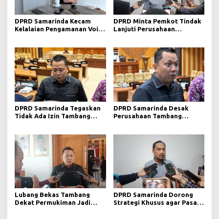
DPRD Samarinda Kecam
DPRD Minta Pemkot Tindak
Kelalaian Pengamanan Void
Lanjuti Perusahaan
Tambang yang Menelan
Berstatus Merah dari KLHK
Korban Jiwa
DPRD Samarinda Tegaskan
DPRD Samarinda Desak
Tidak Ada Izin Tambang
Perusahaan Tambang
Baru pada 2026
Maksimalkan Reklamasi
Pascatambang
Lubang Bekas Tambang
DPRD Samarinda Dorong
Dekat Permukiman Jadi
Strategi Khusus agar Pasar
Sorotan, Deni Minta
Pagi Kembali Ramai Pasca
Pengawasan Khusus
Revitalisasi