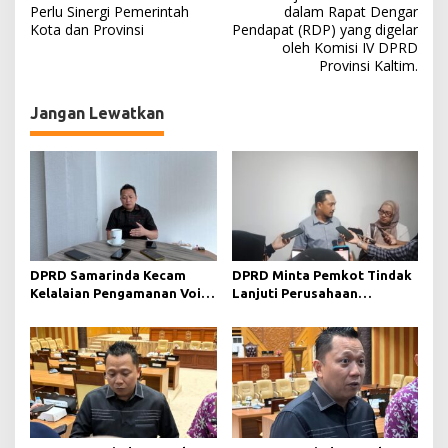
Perlu Sinergi Pemerintah
dalam Rapat Dengar
v
Kota dan Provinsi
Pendapat (RDP) yang digelar
i
oleh Komisi IV DPRD
Provinsi Kaltim.
g
a
Jangan Lewatkan
s
i
p
o
s
DPRD Samarinda Kecam
DPRD Minta Pemkot Tindak
Kelalaian Pengamanan Void
Lanjuti Perusahaan
Tambang yang Menelan
Berstatus Merah dari KLHK
Korban Jiwa