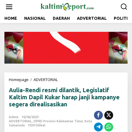
L
e
w
a
HOME
NASIONAL
DAERAH
ADVERTORIAL
POLITIK
t
i
k
e
k
o
n
t
e
n
Homepage
/
ADVERTORIAL
A
u
Aulia-Rendi resmi dilantik, Legislatif
l
i
Kaltim Dapil Kukar harap janji kampanye
a
segera direalisasikan
-
R
e
Admin
16/06/2025
ADVERTORIAL
,
DPRD Provinsi Kalimantan Timur
n
,
Kota
Samarinda
1039 Dilihat
d