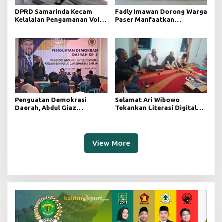
DPRD Samarinda Kecam
Fadly Imawan Dorong Warga
Kelalaian Pengamanan Void
Paser Manfaatkan
Tambang yang Menelan
Teknologi Digital untuk
Korban Jiwa
Mengawasi Jalannya
Pemerintahan
Penguatan Demokrasi
Selamat Ari Wibowo
Daerah, Abdul Giaz
Tekankan Literasi Digital
Tekankan Pentingnya
sebagai Fondasi Demokrasi
Teknologi Informasi
Modern di Pedalaman Kukar
View More