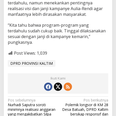
i
terdahulu, namun menekankan pentingnya
k
realisasi visi dan janji kampanye Aulia-Rendi agar
a
manfaatnya lebih dirasakan masyarakat.
n
“Kita tahu bahwa program-program yang
terdahulu sudah cukup baik. Tinggal dilaksanakan
sesuai dengan janji di kampanye kemarin,”
pungkasnya.
Post Views:
1,039
DPRD PROVINSI KALTIM
Ikuti Kami
N
Pos sebelumnya
Pos berikutnya
Nurhadi Saputra soroti
Polemik longsor di KM 28
a
minimnya realisasi anggaran
Desa Batuah, DPRD Kaltim
yang mengakibatkan Silpa
bersikap responsif dan
v