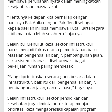
membawa perubahan nyata dalam meningkatkan
i
k
kesejahteraan masyarakat.
a
m
“Tentunya ke depan kita berharap dengan
p
hadirnya Pak Aulia dengan Pak Rendi sebagai
a
kepala daerah ini bisa membawa Kutai Kartanegara
n
y
lebih maju dan lebih sejahtera,” ujarnya.
e
s
Selain itu, Menurut Reza, sektor infrastruktur
e
harus menjadi fokus utama pemerintahan baru.
g
Masalah pengendalian banjir, pembangunan jalan,
e
r
serta sistem drainase disebutnya sebagai
a
pekerjaan rumah paling mendesak.
d
i
“Yang diprioritaskan secara garis besar adalah
r
infrastruktur, baik itu dari pengendalian banjir,
e
a
pembangunan jalan, dan drainase,” tegasnya.
l
i
Selain infrastruktur, sektor pendidikan dan
s
kesehatan juga diminta untuk tetap menjadi
a
prioritas. Reza mengapresiasi capaian program
s