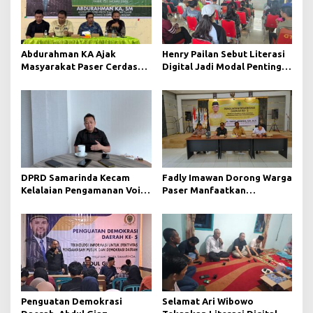
Abdurahman KA Ajak
Henry Pailan Sebut Literasi
Masyarakat Paser Cerdas
Digital Jadi Modal Penting
Bermedia di Era Demokrasi
Wujudkan Demokrasi yang
Digital
Lebih Terbuka
DPRD Samarinda Kecam
Fadly Imawan Dorong Warga
Kelalaian Pengamanan Void
Paser Manfaatkan
Tambang yang Menelan
Teknologi Digital untuk
Korban Jiwa
Mengawasi Jalannya
Pemerintahan
Penguatan Demokrasi
Selamat Ari Wibowo