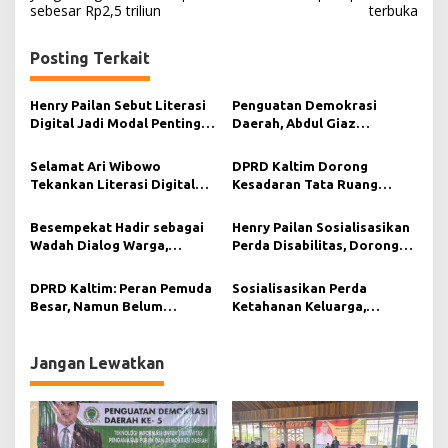
sebesar Rp2,5 triliun
terbuka
i
g
Posting Terkait
a
s
Henry Pailan Sebut Literasi
Penguatan Demokrasi
Digital Jadi Modal Penting
Daerah, Abdul Giaz
i
Wujudkan Demokrasi yang
Tekankan Pentingnya
Lebih Terbuka
Teknologi Informasi
p
Selamat Ari Wibowo
DPRD Kaltim Dorong
Tekankan Literasi Digital
Kesadaran Tata Ruang
o
sebagai Fondasi Demokrasi
Berkelanjutan di Muara
s
Modern di Pedalaman Kukar
Kaman
Besempekat Hadir sebagai
Henry Pailan Sosialisasikan
Wadah Dialog Warga,
Perda Disabilitas, Dorong
Abdurahman KA Serap
Kesetaraan di Bontang
Aspirasi Masyarakat Paser
DPRD Kaltim: Peran Pemuda
Sosialisasikan Perda
Besar, Namun Belum
Ketahanan Keluarga,
Tergarap Maksimal
Selamat Ari Wibowo Ajak
Warga Muara Muntai
Perkuat Peran Keluarga
Jangan Lewatkan