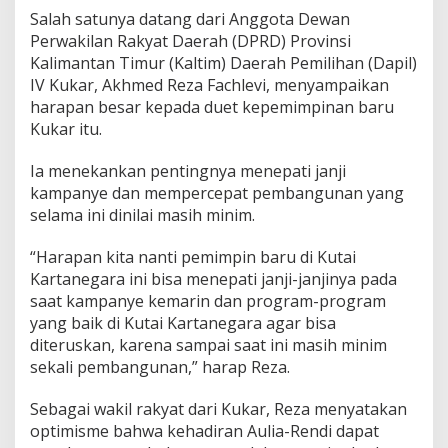
K
Salah satunya datang dari Anggota Dewan
a
Perwakilan Rakyat Daerah (DPRD) Provinsi
l
t
Kalimantan Timur (Kaltim) Daerah Pemilihan (Dapil)
i
IV Kukar, Akhmed Reza Fachlevi, menyampaikan
m
harapan besar kepada duet kepemimpinan baru
D
Kukar itu.
a
p
i
Ia menekankan pentingnya menepati janji
l
kampanye dan mempercepat pembangunan yang
K
selama ini dinilai masih minim.
u
k
“Harapan kita nanti pemimpin baru di Kutai
a
r
Kartanegara ini bisa menepati janji-janjinya pada
h
saat kampanye kemarin dan program-program
a
yang baik di Kutai Kartanegara agar bisa
r
diteruskan, karena sampai saat ini masih minim
a
p
sekali pembangunan,” harap Reza.
j
a
Sebagai wakil rakyat dari Kukar, Reza menyatakan
n
optimisme bahwa kehadiran Aulia-Rendi dapat
j