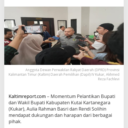
i
r
e
s
m
i
d
i
l
a
n
t
i
k
Anggota Dewan Perwakilan Rakyat Daerah (DPRD) Provinsi
,
Kalimantan Timur (Kaltim) Daerah Pemilihan (Dapil) IV Kukar, Akhmed
L
Reza Fachlevi
e
g
i
Kaltimreport.com
– Momentum Pelantikan Bupati
s
dan Wakil Bupati Kabupaten Kutai Kartanegara
l
(Kukar), Aulia Rahman Basri dan Rendi Solihin
a
t
mendapat dukungan dan harapan dari berbagai
i
pihak.
f