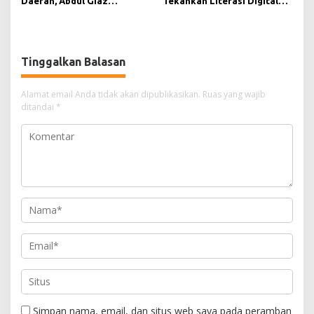
Daerah, Abdul Giaz
Tekankan Literasi Digital
Tekankan Pentingnya
sebagai Fondasi Demokrasi
Teknologi Informasi
Modern di Pedalaman Kukar
Tinggalkan Balasan
Alamat email Anda tidak akan dipublikasikan.
Ruas yang wajib
ditandai
*
Simpan nama, email, dan situs web saya pada peramban