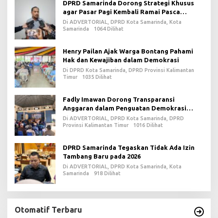
DPRD Samarinda Dorong Strategi Khusus
agar Pasar Pagi Kembali Ramai Pasca
Revitalisasi
Di ADVERTORIAL, DPRD Kota Samarinda, Kota
Samarinda
1064 Dilihat
Henry Pailan Ajak Warga Bontang Pahami
Hak dan Kewajiban dalam Demokrasi
Di DPRD Kota Samarinda, DPRD Provinsi Kalimantan
Timur
1035 Dilihat
Fadly Imawan Dorong Transparansi
Anggaran dalam Penguatan Demokrasi
Daerah di PPU
Di ADVERTORIAL, DPRD Kota Samarinda, DPRD
Provinsi Kalimantan Timur
1016 Dilihat
DPRD Samarinda Tegaskan Tidak Ada Izin
Tambang Baru pada 2026
Di ADVERTORIAL, DPRD Kota Samarinda, Kota
Samarinda
918 Dilihat
Otomatif Terbaru