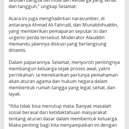
sebuah bangsa bermula dari keluarga yang sehat
g
dan tangguh,” ungkap Selamat.
a
r
o
Acara ini juga menghadirkan narasumber, di
n
antaranya Ahmad Ali Fahrudi, dan Munabbihuddin,
g
yang memberikan pemaparan seputar isi dan
S
urgensi perda tersebut. Moderator Alauddin
e
b
memandu jalannya diskusi yang berlangsung
e
dinamis.
r
a
Dalam paparannya. Selamat, menyoroti pentingnya
n
membangun keluarga sejak proses awal, yakni
g
P
pernikahan. Ia menekankan perlunya pemahaman
a
akan aturan agama dan hukum negara dalam
h
membentuk rumah tangga yang legal, sehat, dan
a
layak.
m
i
P
“Kita tidak bisa menutup mata. Banyak masalah
e
sosial berasal dari ketidaktahuan masyarakat
r
tentang aturan dasar dalam membentuk keluarga.
d
Maka penting bagi kita menyampaikan ini dengan
a