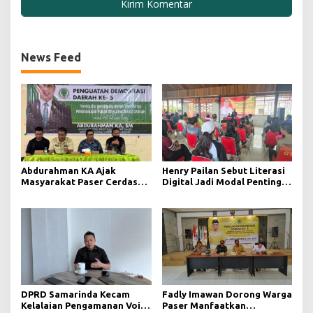
News Feed
Abdurahman KA Ajak
Henry Pailan Sebut Literasi
Masyarakat Paser Cerdas
Digital Jadi Modal Penting
Bermedia di Era Demokrasi
Wujudkan Demokrasi yang
Digital
Lebih Terbuka
DPRD Samarinda Kecam
Fadly Imawan Dorong Warga
Kelalaian Pengamanan Void
Paser Manfaatkan