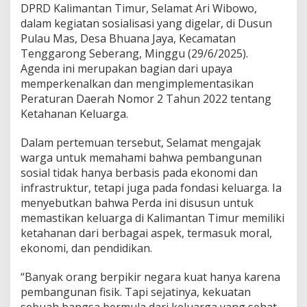
m
DPRD Kalimantan Timur, Selamat Ari Wibowo,
a
dalam kegiatan sosialisasi yang digelar, di Dusun
t
Pulau Mas, Desa Bhuana Jaya, Kecamatan
A
r
Tenggarong Seberang, Minggu (29/6/2025).
i
Agenda ini merupakan bagian dari upaya
W
memperkenalkan dan mengimplementasikan
i
Peraturan Daerah Nomor 2 Tahun 2022 tentang
b
Ketahanan Keluarga.
o
w
o
Dalam pertemuan tersebut, Selamat mengajak
A
warga untuk memahami bahwa pembangunan
j
sosial tidak hanya berbasis pada ekonomi dan
a
infrastruktur, tetapi juga pada fondasi keluarga. Ia
k
W
menyebutkan bahwa Perda ini disusun untuk
a
memastikan keluarga di Kalimantan Timur memiliki
r
ketahanan dari berbagai aspek, termasuk moral,
g
ekonomi, dan pendidikan.
a
T
e
“Banyak orang berpikir negara kuat hanya karena
n
pembangunan fisik. Tapi sejatinya, kekuatan
g