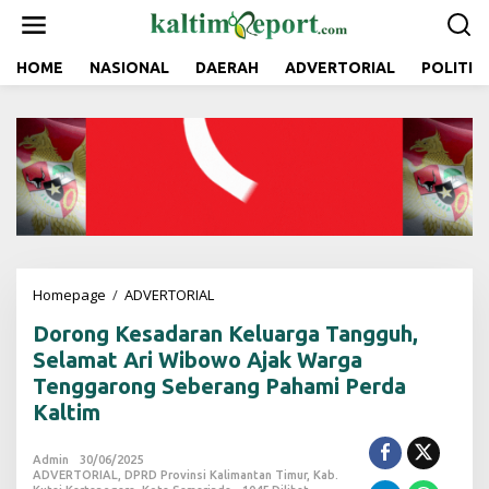
L
e
w
a
HOME
NASIONAL
DAERAH
ADVERTORIAL
POLITIK
t
i
k
e
k
o
n
t
e
n
Homepage
/
ADVERTORIAL
D
o
Dorong Kesadaran Keluarga Tangguh,
r
o
Selamat Ari Wibowo Ajak Warga
n
Tenggarong Seberang Pahami Perda
g
Kaltim
K
e
s
Admin
30/06/2025
a
ADVERTORIAL
,
DPRD Provinsi Kalimantan Timur
,
Kab.