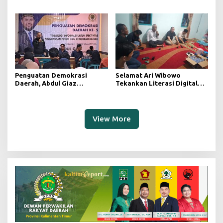
Tambang yang Menelan
Teknologi Digital untuk
Korban Jiwa
Mengawasi Jalannya
Pemerintahan
Penguatan Demokrasi
Selamat Ari Wibowo
Daerah, Abdul Giaz
Tekankan Literasi Digital
Tekankan Pentingnya
sebagai Fondasi Demokrasi
Teknologi Informasi
Modern di Pedalaman Kukar
View More