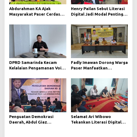
o
s
Abdurahman KA Ajak
Henry Pailan Sebut Literasi
Masyarakat Paser Cerdas
Digital Jadi Modal Penting
Bermedia di Era Demokrasi
Wujudkan Demokrasi yang
Digital
Lebih Terbuka
DPRD Samarinda Kecam
Fadly Imawan Dorong Warga
Kelalaian Pengamanan Void
Paser Manfaatkan
Tambang yang Menelan
Teknologi Digital untuk
Korban Jiwa
Mengawasi Jalannya
Pemerintahan
Penguatan Demokrasi
Selamat Ari Wibowo
Daerah, Abdul Giaz
Tekankan Literasi Digital
Tekankan Pentingnya
sebagai Fondasi Demokrasi
Teknologi Informasi
Modern di Pedalaman Kukar