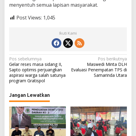
menyentuh semua lapisan masyarakat.
Post Views:
1,045
Ikuti Kami
N
Pos sebelumnya
Pos berikutnya
Gelar reses masa sidang II,
Maswedi Minta DLH
a
Sapto optimis perjuangkan
Evaluasi Penempatan TPS di
aspirasi warga salah satunya
Samarinda Utara
v
program Gratispol
i
g
Jangan Lewatkan
a
s
i
p