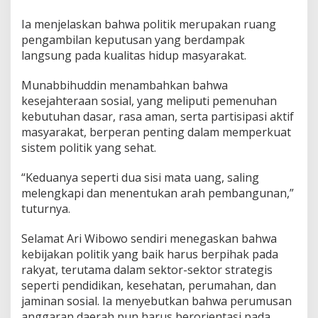
e
j
Ia menjelaskan bahwa politik merupakan ruang
a
pengambilan keputusan yang berdampak
h
langsung pada kualitas hidup masyarakat.
t
e
r
Munabbihuddin menambahkan bahwa
a
kesejahteraan sosial, yang meliputi pemenuhan
a
kebutuhan dasar, rasa aman, serta partisipasi aktif
n
masyarakat, berperan penting dalam memperkuat
S
sistem politik yang sehat.
o
s
i
“Keduanya seperti dua sisi mata uang, saling
a
melengkapi dan menentukan arah pembangunan,”
l
tuturnya.
Selamat Ari Wibowo sendiri menegaskan bahwa
kebijakan politik yang baik harus berpihak pada
rakyat, terutama dalam sektor-sektor strategis
seperti pendidikan, kesehatan, perumahan, dan
jaminan sosial. Ia menyebutkan bahwa perumusan
anggaran daerah pun harus berorientasi pada