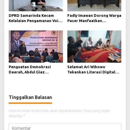
DPRD Samarinda Kecam
Fadly Imawan Dorong Warga
Kelalaian Pengamanan Void
Paser Manfaatkan
Tambang yang Menelan
Teknologi Digital untuk
Korban Jiwa
Mengawasi Jalannya
Pemerintahan
Penguatan Demokrasi
Selamat Ari Wibowo
Daerah, Abdul Giaz
Tekankan Literasi Digital
Tekankan Pentingnya
sebagai Fondasi Demokrasi
Teknologi Informasi
Modern di Pedalaman Kukar
Tinggalkan Balasan
Alamat email Anda tidak akan dipublikasikan.
Ruas yang wajib
ditandai
*