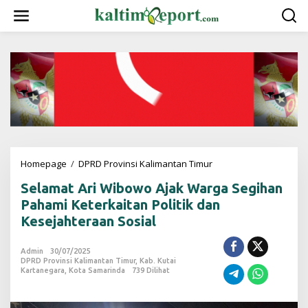
L
e
w
a
t
i
k
e
k
o
n
t
e
Homepage
/
DPRD Provinsi Kalimantan Timur
S
n
e
Selamat Ari Wibowo Ajak Warga Segihan
l
a
Pahami Keterkaitan Politik dan
m
Kesejahteraan Sosial
a
t
A
Admin
30/07/2025
DPRD Provinsi Kalimantan Timur
,
Kab. Kutai
r
Kartanegara
,
Kota Samarinda
739 Dilihat
i
W
i