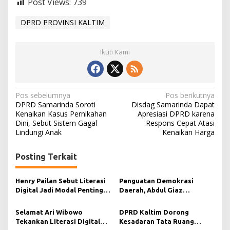
Post Views:
739
DPRD PROVINSI KALTIM
Ikuti Kami
N
Pos sebelumnya
Pos berikutnya
DPRD Samarinda Soroti
Disdag Samarinda Dapat
a
Kenaikan Kasus Pernikahan
Apresiasi DPRD karena
Dini, Sebut Sistem Gagal
Respons Cepat Atasi
v
Lindungi Anak
Kenaikan Harga
i
g
Posting Terkait
a
s
Henry Pailan Sebut Literasi
Penguatan Demokrasi
Digital Jadi Modal Penting
Daerah, Abdul Giaz
i
Wujudkan Demokrasi yang
Tekankan Pentingnya
Lebih Terbuka
Teknologi Informasi
p
Selamat Ari Wibowo
DPRD Kaltim Dorong
Tekankan Literasi Digital
Kesadaran Tata Ruang
o