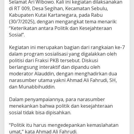
Selamat Ari Wibowo. Kali ini kegiatan dilaksanakan
i
K
di RT 009, Desa Segihan, Kecamatan Sebulu,
e
Kabupaten Kutai Kartanegara, pada Rabu
t
(30/7/2025), dengan mengangkat tema menarik:
e
“Keterikatan antara Politik dan Kesejahteraan
r
Sosial”.
k
a
i
Kegiatan ini merupakan bagian dari rangkaian ke-7
t
dalam program sosialisasi yang digalakkan oleh
a
politisi dari Fraksi PKB tersebut. Diskusi
n
berlangsung interaktif dan dipandu oleh
P
o
moderator Alauddin, dengan menghadirkan dua
l
narasumber utama yakni Ahmad Ali Fahrudi, SH,
i
dan Munabbihuddin.
t
i
Dalam penyampaiannya, para narasumber
k
d
menekankan bahwa politik dan kesejahteraan
a
sosial tidak bisa dipisahkan.
n
K
“Politik itu harus mengedepankan kemaslahatan
e
umat,” kata Ahmad Ali Fahrudi.
s