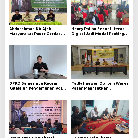
Abdurahman KA Ajak
Henry Pailan Sebut Literasi
Masyarakat Paser Cerdas
Digital Jadi Modal Penting
Bermedia di Era Demokrasi
Wujudkan Demokrasi yang
Digital
Lebih Terbuka
DPRD Samarinda Kecam
Fadly Imawan Dorong Warga
Kelalaian Pengamanan Void
Paser Manfaatkan
Tambang yang Menelan
Teknologi Digital untuk
Korban Jiwa
Mengawasi Jalannya
Pemerintahan
Penguatan Demokrasi
Selamat Ari Wibowo