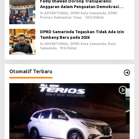
Fadly Imawan Dorong Transparansi
Anggaran dalam Penguatan Demokrasi
Daerah di PPU
Di ADVERTORIAL, DPRD Kota Samarinda, DPRD
Provinsi Kalimantan Timur
1016 Dilihat
DPRD Samarinda Tegaskan Tidak Ada Izin
Tambang Baru pada 2026
Di ADVERTORIAL, DPRD Kota Samarinda, Kota
Samarinda
916 Dilihat
Otomatif Terbaru