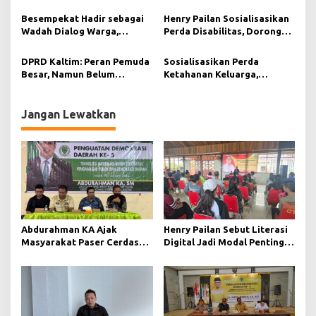
sebagai Fondasi Demokrasi
Berkelanjutan di Muara
s
Modern di Pedalaman Kukar
Kaman
Besempekat Hadir sebagai
Henry Pailan Sosialisasikan
Wadah Dialog Warga,
Perda Disabilitas, Dorong
Abdurahman KA Serap
Kesetaraan di Bontang
Aspirasi Masyarakat Paser
DPRD Kaltim: Peran Pemuda
Sosialisasikan Perda
Besar, Namun Belum
Ketahanan Keluarga,
Tergarap Maksimal
Selamat Ari Wibowo Ajak
Warga Muara Muntai
Perkuat Peran Keluarga
Jangan Lewatkan
Abdurahman KA Ajak
Henry Pailan Sebut Literasi
Masyarakat Paser Cerdas
Digital Jadi Modal Penting
Bermedia di Era Demokrasi
Wujudkan Demokrasi yang
Digital
Lebih Terbuka