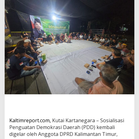
b
o
w
o
A
j
a
k
W
a
r
g
a
S
e
g
i
h
a
n
P
a
Kaltimreport.com,
Kutai Kartanegara – Sosialisasi
h
Penguatan Demokrasi Daerah (PDD) kembali
a
digelar oleh Anggota DPRD Kalimantan Timur,
m