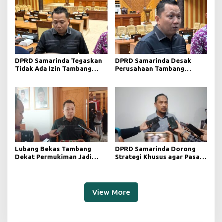
DPRD Samarinda Tegaskan
DPRD Samarinda Desak
Tidak Ada Izin Tambang
Perusahaan Tambang
Baru pada 2026
Maksimalkan Reklamasi
Pascatambang
Lubang Bekas Tambang
DPRD Samarinda Dorong
Dekat Permukiman Jadi
Strategi Khusus agar Pasar
Sorotan, Deni Minta
Pagi Kembali Ramai Pasca
Pengawasan Khusus
Revitalisasi
View More