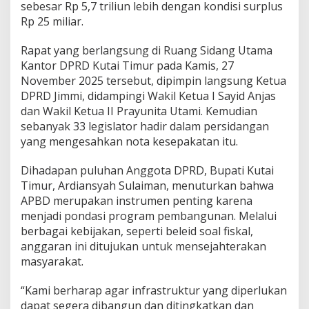
,
sebesar Rp 5,7 triliun lebih dengan kondisi surplus
P
Rp 25 miliar.
r
a
Rapat yang berlangsung di Ruang Sidang Utama
y
Kantor DPRD Kutai Timur pada Kamis, 27
u
n
November 2025 tersebut, dipimpin langsung Ketua
i
DPRD Jimmi, didampingi Wakil Ketua I Sayid Anjas
t
dan Wakil Ketua II Prayunita Utami. Kemudian
a
sebanyak 33 legislator hadir dalam persidangan
:
K
yang mengesahkan nota kesepakatan itu.
i
t
Dihadapan puluhan Anggota DPRD, Bupati Kutai
a
Timur, Ardiansyah Sulaiman, menuturkan bahwa
H
APBD merupakan instrumen penting karena
a
r
menjadi pondasi program pembangunan. Melalui
u
berbagai kebijakan, seperti beleid soal fiskal,
s
anggaran ini ditujukan untuk mensejahterakan
B
masyarakat.
a
h
u
“Kami berharap agar infrastruktur yang diperlukan
M
dapat segera dibangun dan ditingkatkan dan