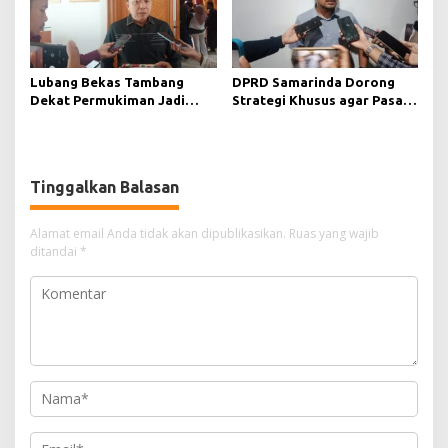
Lubang Bekas Tambang
DPRD Samarinda Dorong
Dekat Permukiman Jadi
Strategi Khusus agar Pasar
Sorotan, Deni Minta
Pagi Kembali Ramai Pasca
Pengawasan Khusus
Revitalisasi
Tinggalkan Balasan
Alamat email Anda tidak akan dipublikasikan.
Ruas yang wajib
ditandai
*