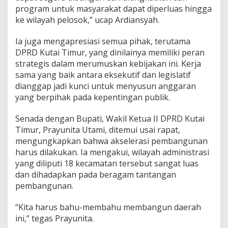
e
program untuk masyarakat dapat diperluas hingga
m
ke wilayah pelosok,” ucap Ardiansyah.
b
a
h
Ia juga mengapresiasi semua pihak, terutama
u
DPRD Kutai Timur, yang dinilainya memiliki peran
strategis dalam merumuskan kebijakan ini. Kerja
sama yang baik antara eksekutif dan legislatif
dianggap jadi kunci untuk menyusun anggaran
yang berpihak pada kepentingan publik.
Senada dengan Bupati, Wakil Ketua II DPRD Kutai
Timur, Prayunita Utami, ditemui usai rapat,
mengungkapkan bahwa akselerasi pembangunan
harus dilakukan. Ia mengakui, wilayah administrasi
yang diliputi 18 kecamatan tersebut sangat luas
dan dihadapkan pada beragam tantangan
pembangunan.
“Kita harus bahu-membahu membangun daerah
ini,” tegas Prayunita.