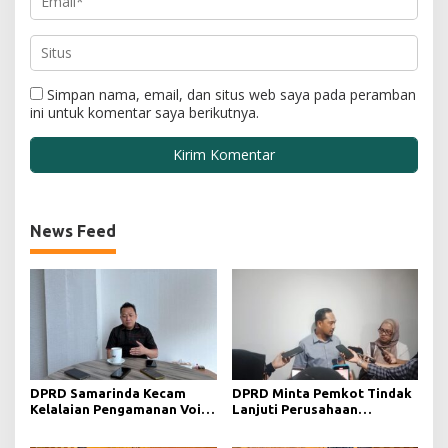
Simpan nama, email, dan situs web saya pada peramban
ini untuk komentar saya berikutnya.
News Feed
DPRD Samarinda Kecam
DPRD Minta Pemkot Tindak
Kelalaian Pengamanan Void
Lanjuti Perusahaan
Tambang yang Menelan
Berstatus Merah dari KLHK
Korban Jiwa