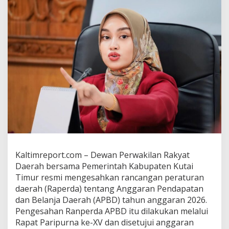
i
m
u
r
T
a
h
u
n
2
0
2
6
R
p
5
,
Kaltimreport.com – Dewan Perwakilan Rakyat
7
Daerah bersama Pemerintah Kabupaten Kutai
T
r
Timur resmi mengesahkan rancangan peraturan
i
daerah (Raperda) tentang Anggaran Pendapatan
l
dan Belanja Daerah (APBD) tahun anggaran 2026.
i
Pengesahan Ranperda APBD itu dilakukan melalui
u
Rapat Paripurna ke-XV dan disetujui anggaran
n