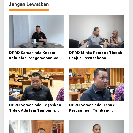
g
Jangan Lewatkan
a
s
i
p
o
s
DPRD Samarinda Kecam
DPRD Minta Pemkot Tindak
Kelalaian Pengamanan Void
Lanjuti Perusahaan
Tambang yang Menelan
Berstatus Merah dari KLHK
Korban Jiwa
DPRD Samarinda Tegaskan
DPRD Samarinda Desak
Tidak Ada Izin Tambang
Perusahaan Tambang
Baru pada 2026
Maksimalkan Reklamasi
Pascatambang