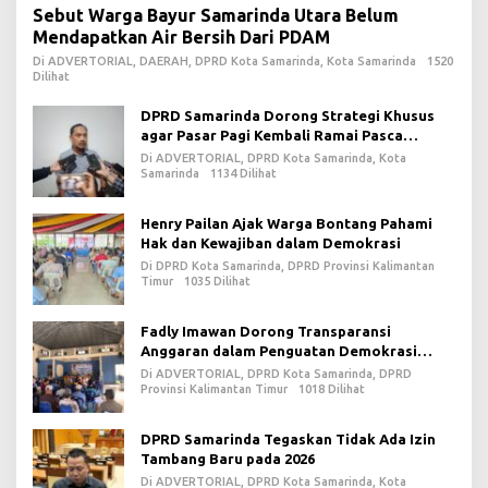
Sebut Warga Bayur Samarinda Utara Belum
Mendapatkan Air Bersih Dari PDAM
Di ADVERTORIAL, DAERAH, DPRD Kota Samarinda, Kota Samarinda
1520
Dilihat
DPRD Samarinda Dorong Strategi Khusus
agar Pasar Pagi Kembali Ramai Pasca
Revitalisasi
Di ADVERTORIAL, DPRD Kota Samarinda, Kota
Samarinda
1134 Dilihat
Henry Pailan Ajak Warga Bontang Pahami
Hak dan Kewajiban dalam Demokrasi
Di DPRD Kota Samarinda, DPRD Provinsi Kalimantan
Timur
1035 Dilihat
Fadly Imawan Dorong Transparansi
Anggaran dalam Penguatan Demokrasi
Daerah di PPU
Di ADVERTORIAL, DPRD Kota Samarinda, DPRD
Provinsi Kalimantan Timur
1018 Dilihat
DPRD Samarinda Tegaskan Tidak Ada Izin
Tambang Baru pada 2026
Di ADVERTORIAL, DPRD Kota Samarinda, Kota