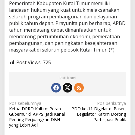
Pemerintah Kabupaten Kutai Timur memiliki
landasan hukum yang kuat untuk melaksanakan
seluruh program pembangunan dan pelayanan
publik tahun depan. Prayunita pun berharap, APBD
tahun mendatang dapat dimanfaatkan untuk
mendorong pertumbuhan ekonomi, pemerataan
pembangunan, dan peningkatan kesejahteraan
masyarakat di seluruh pelosok Kutai Timur. (*)
Post Views:
725
Ikuti Kami
N
Pos sebelumnya
Pos berikutnya
Ketua DPRD Kaltim: Peran
PDD ke-11 Digelar di Paser,
a
Gubernur di APPSI Jadi Kanal
Legislator Kaltim Dorong
Penting Perjuangkan DBH
Partisipasi Publik
v
yang Lebih Adil
i