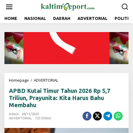
L
e
w
a
HOME
NASIONAL
DAERAH
ADVERTORIAL
POLITIK
t
i
k
e
k
o
n
t
e
n
Homepage
/
ADVERTORIAL
A
P
APBD Kutai Timur Tahun 2026 Rp 5,7
B
D
Triliun, Prayunita: Kita Harus Bahu
K
Membahu
u
t
Admin
29/11/2025
a
ADVERTORIAL
725 Dilihat
i
T