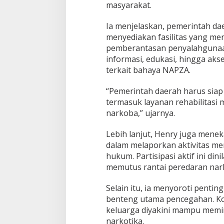
masyarakat.
Ia menjelaskan, pemerintah da
menyediakan fasilitas yang m
pemberantasan penyalahgunaan
informasi, edukasi, hingga ak
terkait bahaya NAPZA.
“Pemerintah daerah harus siap
termasuk layanan rehabilitasi 
narkoba,” ujarnya.
Lebih lanjut, Henry juga mene
dalam melaporkan aktivitas m
hukum. Partisipasi aktif ini din
memutus rantai peredaran nark
Selain itu, ia menyoroti penti
benteng utama pencegahan. Ko
keluarga diyakini mampu memin
narkotika.