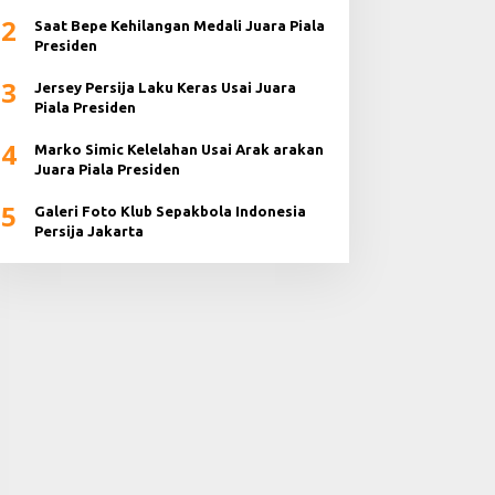
2024
2
Saat Bepe Kehilangan Medali Juara Piala
Presiden
3
Jersey Persija Laku Keras Usai Juara
Piala Presiden
4
Marko Simic Kelelahan Usai Arak arakan
Juara Piala Presiden
5
Galeri Foto Klub Sepakbola Indonesia
Persija Jakarta