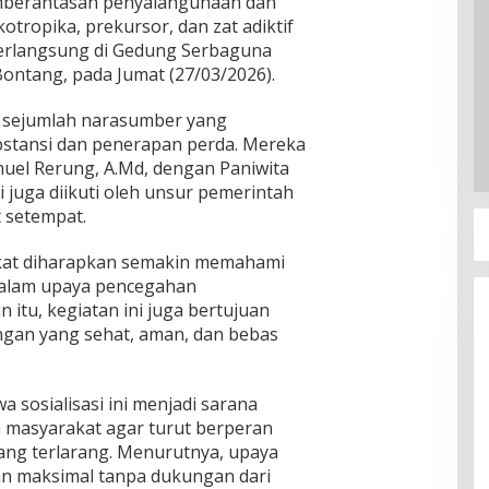
pemberantasan penyalahgunaan dan
otropika, prekursor, dan zat adiktif
 berlangsung di Gedung Serbaguna
ontang, pada Jumat (27/03/2026).
r sejumlah narasumber yang
bstansi dan penerapan perda. Mereka
emuel Rerung, A.Md, dengan Paniwita
i juga diikuti oleh unsur pemerintah
 setempat.
arakat diharapkan semakin memahami
 dalam upaya pencegahan
 itu, kegiatan ini juga bertujuan
ngan yang sehat, aman, dan bebas
sosialisasi ini menjadi sarana
 masyarakat agar turut berperan
ng terlarang. Menurutnya, upaya
an maksimal tanpa dukungan dari