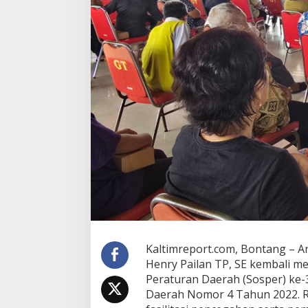
n
D
o
r
o
n
g
W
a
r
g
a
B
o
n
t
a
n
g
J
Kaltimreport.com, Bontang – 
a
Henry Pailan TP, SE kembali me
d
i
Peraturan Daerah (Sosper) ke
G
Daerah Nomor 4 Tahun 2022. R
a