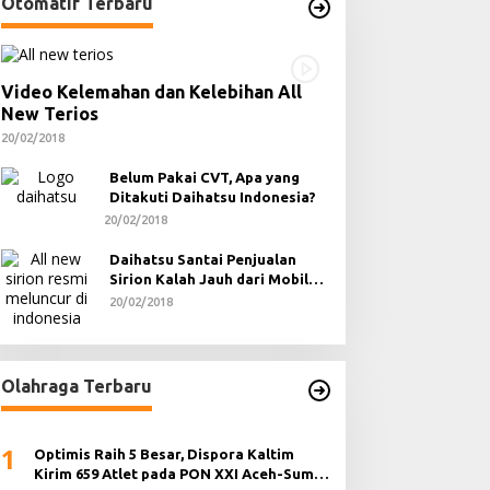
Otomatif Terbaru
Video Kelemahan dan Kelebihan All
New Terios
20/02/2018
Belum Pakai CVT, Apa yang
Ditakuti Daihatsu Indonesia?
20/02/2018
Daihatsu Santai Penjualan
Sirion Kalah Jauh dari Mobil
LCGC
20/02/2018
Olahraga Terbaru
1
Optimis Raih 5 Besar, Dispora Kaltim
Kirim 659 Atlet pada PON XXI Aceh-Sumut