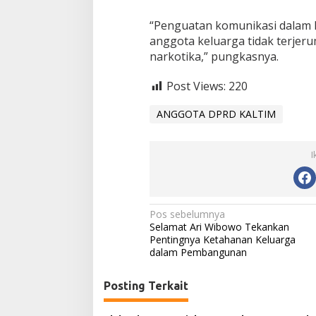
“Penguatan komunikasi dalam 
anggota keluarga tidak terje
narkotika,” pungkasnya.
Post Views:
220
ANGGOTA DPRD KALTIM
I
N
Pos sebelumnya
Selamat Ari Wibowo Tekankan
a
Pentingnya Ketahanan Keluarga
dalam Pembangunan
v
i
Posting Terkait
g