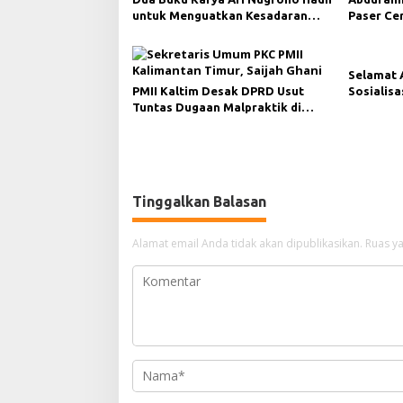
untuk Menguatkan Kesadaran
Paser Ce
Hukum dan Menyongsong
Demokras
Indonesia Emas Berlandaskan
Keadilan dan transparansi
Selamat 
keterbukaan informasi publik
PMII Kaltim Desak DPRD Usut
Sosialis
Tuntas Dugaan Malpraktik di
Keluarga
RSUD AWS
Tinggalkan Balasan
Alamat email Anda tidak akan dipublikasikan.
Ruas ya