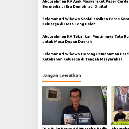
a
Abdurahman KA Ajak Masyarakat Paser Cerda
s
Bermedia di Era Demokrasi Digital
i
Selamat Ari Wibowo Sosialisasikan Perda Ket
p
Keluarga di Desa Long Beleh
o
Abdurahman KA Tekankan Pentingnya Tata R
s
untuk Masa Depan Daerah
Selamat Ari Wibowo Dorong Pemahaman Perd
Ketahanan Keluarga di Tengah Masyarakat
Jangan Lewatkan
Dua Buku Karya Ari Nugroho Hadir
Abdurahm