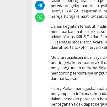
fasilitasi pencegahan serta 
r
peredaran gelap narkotika, psik
d
a
lainnya (NAPZA). Kegiatan ini
T
Gereja Toraja Jemaat Kanaan, B
e
r
Dalam kegiatan tersebut, hadi
d
memaparkan materi terkait su
e
p
adalah Yunus Killi, S.Th dan S
a
TR sebagai moderator. Acara in
n
daerah serta tokoh masyarakat
L
a
Melalui sosialisasi ini, masy
w
a
pentingnya keterlibatan aktif
n
penyalahgunaan narkoba. Selain
N
mendorong terciptanya lingku
a
dari narkotika.
r
k
o
Henry Pailan menegaskan bahwa 
b
penyampaian informasi kepada
a
dalam menekan peredaran bara
pencegahan tidak dapat berjal