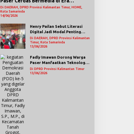
Paser Cerdas Bermedia di Era
Demokrasi Digital
Di DAERAH, DPRD Provinsi Kalimantan Timur, HOME,
Kota Samarinda
14/06/2026
Henry Pailan Sebut Literasi
Digital Jadi Modal Penting
Wujudkan Demokrasi yang
Di DAERAH, DPRD Provinsi Kalimantan
Lebih Terbuka
Timur, Kota Samarinda
13/06/2026
Fadly Imawan Dorong Warga
Paser Manfaatkan Teknologi
Digital untuk Mengawasi
Di DPRD Provinsi Kalimantan Timur
Jalannya Pemerintahan
13/06/2026