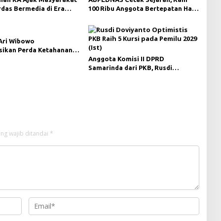
rdas Bermedia di Era
100 Ribu Anggota Bertepatan Hari
i Digital
Lahir Pancasila 2026
Ari Wibowo
asikan Perda Ketahanan
 di Desa Long Beleh
Anggota Komisi II DPRD
Samarinda dari PKB, Rusdi
Doviyanto, menyampaikan target
partainya untuk membentuk
fraksi mandiri di DPRD Samarinda
pada Pemilu 2029.
ng wajib ditandai
*