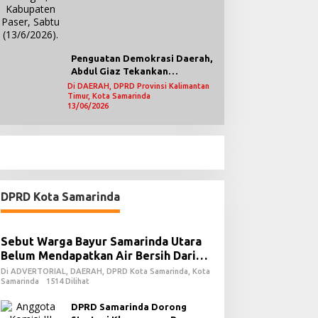
Penguatan Demokrasi Daerah,
Abdul Giaz Tekankan
Pentingnya Teknologi
Di DAERAH, DPRD Provinsi Kalimantan
Timur, Kota Samarinda
Informasi
13/06/2026
DPRD Kota Samarinda
Sebut Warga Bayur Samarinda Utara
Belum Mendapatkan Air Bersih Dari
PDAM
Di ADVERTORIAL, DAERAH, DPRD Kota Samarinda, Kota
Samarinda
1514 Dilihat
DPRD Samarinda Dorong