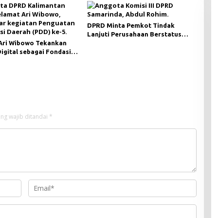
DPRD Minta Pemkot Tindak
Lanjuti Perusahaan Berstatus
Ari Wibowo Tekankan
Merah dari KLHK
Digital sebagai Fondasi
i Modern di Pedalaman
ng wajib ditandai
*