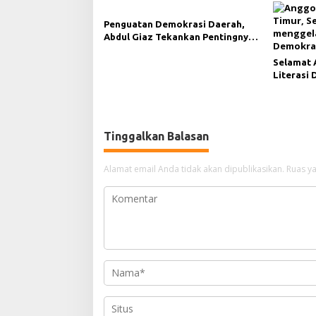
Penguatan Demokrasi Daerah,
Abdul Giaz Tekankan Pentingnya
Teknologi Informasi
Selamat 
Literasi 
Demokras
Kukar
Tinggalkan Balasan
Alamat email Anda tidak akan dipublikasikan.
Ruas ya