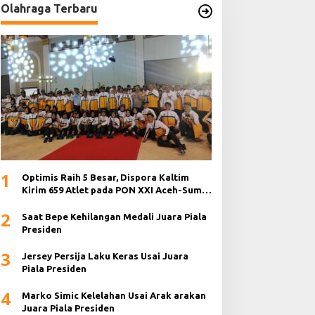
Olahraga Terbaru
1
Optimis Raih 5 Besar, Dispora Kaltim
Kirim 659 Atlet pada PON XXI Aceh-Sumut
2024
2
Saat Bepe Kehilangan Medali Juara Piala
Presiden
3
Jersey Persija Laku Keras Usai Juara
Piala Presiden
4
Marko Simic Kelelahan Usai Arak arakan
Juara Piala Presiden