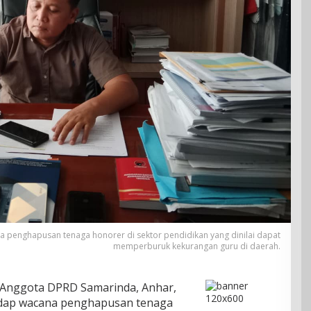
 penghapusan tenaga honorer di sektor pendidikan yang dinilai dapat
memperburuk kekurangan guru di daerah.
– Anggota DPRD Samarinda, Anhar,
hadap wacana penghapusan tenaga