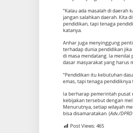
s
i
“Kalau ada masalah di daerah 
jangan salahkan daerah. Kita d
pendidikan, tapi tenaga pendid
katanya.
Anhar juga menyinggung penti
terhadap dunia pendidikan jik
di masa mendatang. Ia menila
dasar masyarakat yang harus me
“Pendidikan itu kebutuhan dasa
emas, tapi tenaga pendidiknya t
Ia berharap pemerintah pusa
kebijakan tersebut dengan meli
Menurutnya, setiap wilayah me
bisa disamaratakan. (
Adv./DPRD
Post Views:
465