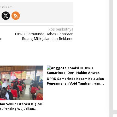
kuti Kami
Pos berikutnya
DPRD Samarinda Bahas Penataan
an
Ruang Milik Jalan dan Reklame
DPRD Samarinda Kecam Kelalaian
Pengamanan Void Tambang yang
Menelan Korban Jiwa
lan Sebut Literasi Digital
al Penting Wujudkan
i yang Lebih Terbuka