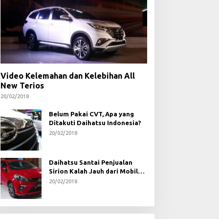
Video Kelemahan dan Kelebihan All
New Terios
20/02/2018
Belum Pakai CVT, Apa yang
Ditakuti Daihatsu Indonesia?
20/02/2018
Daihatsu Santai Penjualan
Sirion Kalah Jauh dari Mobil
LCGC
20/02/2018