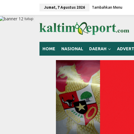
L
Tambahkan Menu
e
Jumat, 7 Agustus 2026
w
a
tutup
t
i
k
e
k
HOME
NASIONAL
DAERAH
ADVERT
o
n
t
e
n