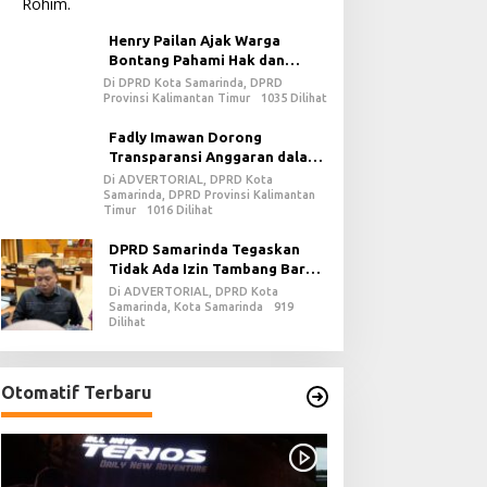
Henry Pailan Ajak Warga
Bontang Pahami Hak dan
Kewajiban dalam Demokrasi
Di DPRD Kota Samarinda, DPRD
Provinsi Kalimantan Timur
1035 Dilihat
Fadly Imawan Dorong
Transparansi Anggaran dalam
Penguatan Demokrasi Daerah
Di ADVERTORIAL, DPRD Kota
Samarinda, DPRD Provinsi Kalimantan
di PPU
Timur
1016 Dilihat
DPRD Samarinda Tegaskan
Tidak Ada Izin Tambang Baru
pada 2026
Di ADVERTORIAL, DPRD Kota
Samarinda, Kota Samarinda
919
Dilihat
Otomatif Terbaru