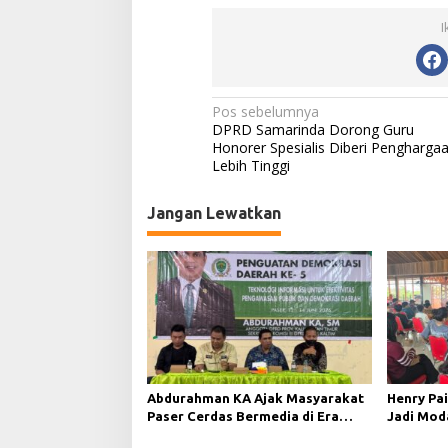
I
N
Pos sebelumnya
DPRD Samarinda Dorong Guru
a
Honorer Spesialis Diberi Pengharga
Lebih Tinggi
v
i
Jangan Lewatkan
g
a
s
i
p
o
s
Abdurahman KA Ajak Masyarakat
Henry Pai
Paser Cerdas Bermedia di Era
Jadi Mod
Demokrasi Digital
Demokras