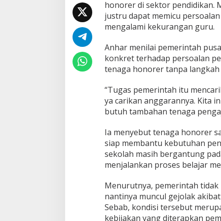
a
honorer di sektor pendidikan. 
r
justru dapat memicu persoalan 
M
mengalami kekurangan guru.
i
n
Anhar menilai pemerintah pus
t
a
konkret terhadap persoalan p
P
tenaga honorer tanpa langkah 
e
m
“Tugas pemerintah itu mencarik
e
ya carikan anggarannya. Kita i
r
i
butuh tambahan tenaga pengaja
n
t
Ia menyebut tenaga honorer sa
a
siap membantu kebutuhan pendi
h
sekolah masih bergantung pad
C
a
menjalankan proses belajar me
r
i
Menurutnya, pemerintah tidak
S
nantinya muncul gejolak akiba
o
Sebab, kondisi tersebut meru
l
u
kebijakan yang diterapkan pem