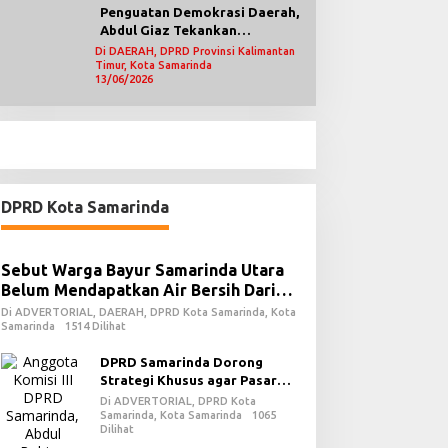
Penguatan Demokrasi Daerah,
Abdul Giaz Tekankan
Pentingnya Teknologi
Di DAERAH, DPRD Provinsi Kalimantan
Timur, Kota Samarinda
Informasi
13/06/2026
DPRD Kota Samarinda
Sebut Warga Bayur Samarinda Utara
Belum Mendapatkan Air Bersih Dari
PDAM
Di ADVERTORIAL, DAERAH, DPRD Kota Samarinda, Kota
Samarinda
1514 Dilihat
DPRD Samarinda Dorong
Strategi Khusus agar Pasar
Pagi Kembali Ramai Pasca
Di ADVERTORIAL, DPRD Kota
Revitalisasi
Samarinda, Kota Samarinda
1065
Dilihat