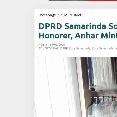
Homepage
/
ADVERTORIAL
D
P
DPRD Samarinda So
R
D
Honorer, Anhar Min
S
a
m
Admin
14/05/2026
a
ADVERTORIAL
,
DPRD Kota Samarinda
,
Kota Samarinda
r
i
n
d
a
S
o
r
o
t
i
W
a
c