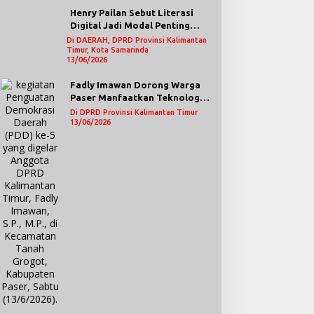
Henry Pailan Sebut Literasi
Digital Jadi Modal Penting
Wujudkan Demokrasi yang
Di DAERAH, DPRD Provinsi Kalimantan
Timur, Kota Samarinda
Lebih Terbuka
13/06/2026
Fadly Imawan Dorong Warga
Paser Manfaatkan Teknologi
Digital untuk Mengawasi
Di DPRD Provinsi Kalimantan Timur
Jalannya Pemerintahan
13/06/2026