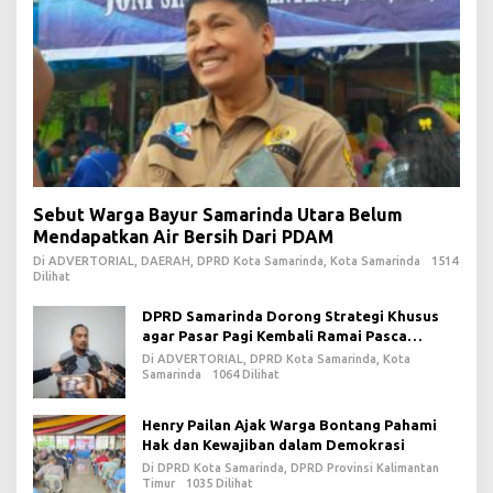
Sebut Warga Bayur Samarinda Utara Belum
Mendapatkan Air Bersih Dari PDAM
Di ADVERTORIAL, DAERAH, DPRD Kota Samarinda, Kota Samarinda
1514
Dilihat
DPRD Samarinda Dorong Strategi Khusus
agar Pasar Pagi Kembali Ramai Pasca
Revitalisasi
Di ADVERTORIAL, DPRD Kota Samarinda, Kota
Samarinda
1064 Dilihat
Henry Pailan Ajak Warga Bontang Pahami
Hak dan Kewajiban dalam Demokrasi
Di DPRD Kota Samarinda, DPRD Provinsi Kalimantan
Timur
1035 Dilihat