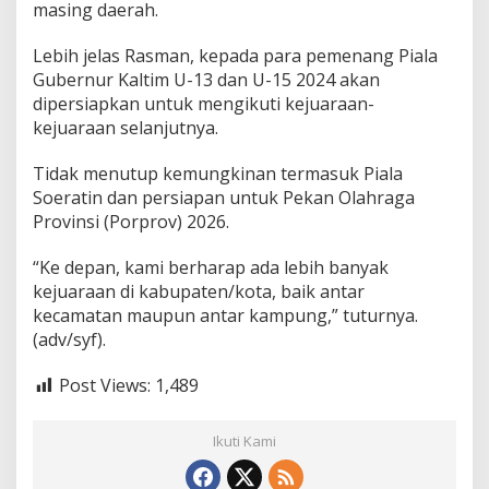
masing daerah.
u
t
n
Lebih jelas Rasman, kepada para pemenang Piala
y
Gubernur Kaltim U-13 dan U-15 2024 akan
a
dipersiapkan untuk mengikuti kejuaraan-
kejuaraan selanjutnya.
Tidak menutup kemungkinan termasuk Piala
Soeratin dan persiapan untuk Pekan Olahraga
Provinsi (Porprov) 2026.
“Ke depan, kami berharap ada lebih banyak
kejuaraan di kabupaten/kota, baik antar
kecamatan maupun antar kampung,” tuturnya.
(adv/syf).
Post Views:
1,489
Ikuti Kami