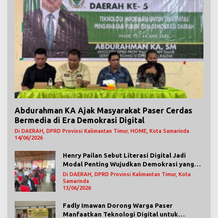
Abdurahman KA Ajak Masyarakat Paser Cerdas
Bermedia di Era Demokrasi Digital
Di DAERAH, DPRD Provinsi Kalimantan Timur, HOME, Kota Samarinda
14/06/2026
Henry Pailan Sebut Literasi Digital Jadi
Modal Penting Wujudkan Demokrasi yang
Lebih Terbuka
Di DAERAH, DPRD Provinsi Kalimantan Timur, Kota
Samarinda
13/06/2026
Fadly Imawan Dorong Warga Paser
Manfaatkan Teknologi Digital untuk