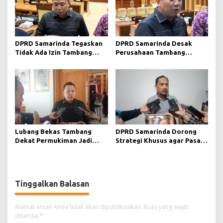
DPRD Samarinda Tegaskan
DPRD Samarinda Desak
Tidak Ada Izin Tambang
Perusahaan Tambang
Baru pada 2026
Maksimalkan Reklamasi
Pascatambang
Lubang Bekas Tambang
DPRD Samarinda Dorong
Dekat Permukiman Jadi
Strategi Khusus agar Pasar
Sorotan, Deni Minta
Pagi Kembali Ramai Pasca
Pengawasan Khusus
Revitalisasi
Tinggalkan Balasan
Alamat email Anda tidak akan dipublikasikan.
Ruas yang wajib
ditandai
*