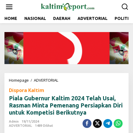
L
e
w
a
HOME
NASIONAL
DAERAH
ADVERTORIAL
POLITIK
t
i
k
e
k
o
n
t
e
n
Homepage
/
ADVERTORIAL
P
i
Dispora Kaltim
a
l
Piala Gubernur Kaltim 2024 Telah Usai,
a
Rasman Minta Pemenang Persiapkan Diri
G
untuk Kompetisi Berikutnya
u
b
Admin
19/11/2024
e
ADVERTORIAL
1489 Dilihat
r