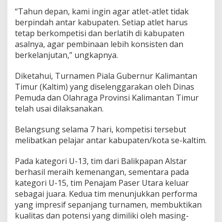
a
“Tahun depan, kami ingin agar atlet-atlet tidak
n
D
berpindah antar kabupaten. Setiap atlet harus
i
tetap berkompetisi dan berlatih di kabupaten
r
asalnya, agar pembinaan lebih konsisten dan
i
berkelanjutan,” ungkapnya.
u
n
t
Diketahui, Turnamen Piala Gubernur Kalimantan
u
Timur (Kaltim) yang diselenggarakan oleh Dinas
k
Pemuda dan Olahraga Provinsi Kalimantan Timur
K
telah usai dilaksanakan.
o
m
p
Belangsung selama 7 hari, kompetisi tersebut
e
melibatkan pelajar antar kabupaten/kota se-kaltim.
t
i
Pada kategori U-13, tim dari Balikpapan Alstar
s
berhasil meraih kemenangan, sementara pada
i
B
kategori U-15, tim Penajam Paser Utara keluar
e
sebagai juara. Kedua tim menunjukkan performa
r
yang impresif sepanjang turnamen, membuktikan
i
kualitas dan potensi yang dimiliki oleh masing-
k