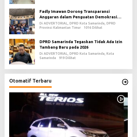
Fadly Imawan Dorong Transparansi
Anggaran dalam Penguatan Demokrasi
Daerah di PPU
Di ADVERTORIAL, DPRD Kota Samarinda, DPRD
Provinsi Kalimantan Timur
1016 Dilihat
DPRD Samarinda Tegaskan Tidak Ada Izin
Tambang Baru pada 2026
Di ADVERTORIAL, DPRD Kota Samarinda, Kota
Samarinda
919 Dilihat
Otomatif Terbaru