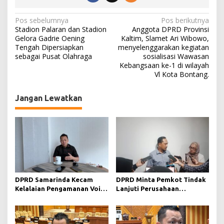
N
Pos sebelumnya
Pos berikutnya
Stadion Palaran dan Stadion
Anggota DPRD Provinsi
a
Gelora Gadrie Oening
Kaltim, Slamet Ari Wibowo,
Tengah Dipersiapkan
menyelenggarakan kegiatan
v
sebagai Pusat Olahraga
sosialisasi Wawasan
i
Kebangsaan ke-1 di wilayah
Vl Kota Bontang.
g
a
Jangan Lewatkan
s
i
p
o
s
DPRD Samarinda Kecam
DPRD Minta Pemkot Tindak
Kelalaian Pengamanan Void
Lanjuti Perusahaan
Tambang yang Menelan
Berstatus Merah dari KLHK
Korban Jiwa