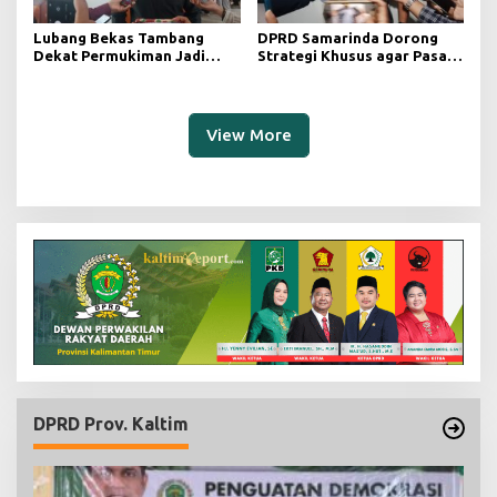
Lubang Bekas Tambang
DPRD Samarinda Dorong
Dekat Permukiman Jadi
Strategi Khusus agar Pasar
Sorotan, Deni Minta
Pagi Kembali Ramai Pasca
Pengawasan Khusus
Revitalisasi
View More
DPRD Prov. Kaltim