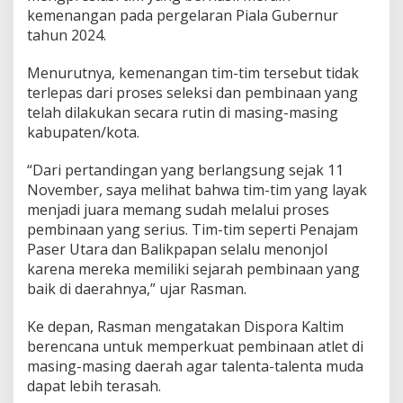
s
kemenangan pada pergelaran Piala Gubernur
m
tahun 2024.
a
n
M
Menurutnya, kemenangan tim-tim tersebut tidak
i
terlepas dari proses seleksi dan pembinaan yang
n
telah dilakukan secara rutin di masing-masing
t
kabupaten/kota.
a
P
e
“Dari pertandingan yang berlangsung sejak 11
m
November, saya melihat bahwa tim-tim yang layak
e
menjadi juara memang sudah melalui proses
n
pembinaan yang serius. Tim-tim seperti Penajam
a
n
Paser Utara dan Balikpapan selalu menonjol
g
karena mereka memiliki sejarah pembinaan yang
P
baik di daerahnya,” ujar Rasman.
e
r
Ke depan, Rasman mengatakan Dispora Kaltim
s
i
berencana untuk memperkuat pembinaan atlet di
a
masing-masing daerah agar talenta-talenta muda
p
dapat lebih terasah.
k