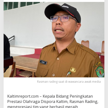
n
u
r
K
a
l
t
i
m
2
0
2
4
T
e
l
a
h
U
Rasman rading saat di wawancara awak media
s
a
i
Kaltimreport.com – Kepala Bidang Peningkatan
,
R
Prestasi Olahraga Dispora Kaltim, Rasman Rading,
a
mengpresiasi tim yang berhasil meraih