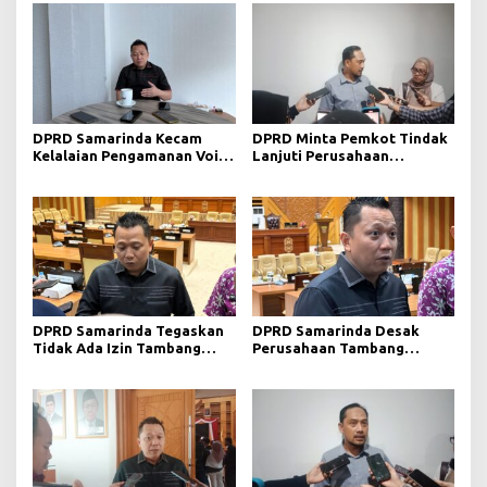
DPRD Samarinda Kecam
DPRD Minta Pemkot Tindak
Kelalaian Pengamanan Void
Lanjuti Perusahaan
Tambang yang Menelan
Berstatus Merah dari KLHK
Korban Jiwa
DPRD Samarinda Tegaskan
DPRD Samarinda Desak
Tidak Ada Izin Tambang
Perusahaan Tambang
Baru pada 2026
Maksimalkan Reklamasi
Pascatambang