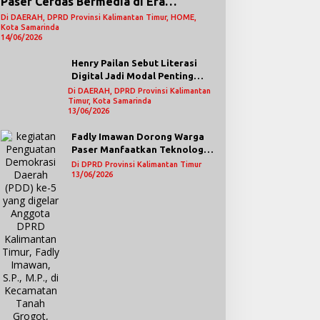
Paser Cerdas Bermedia di Era
Demokrasi Digital
Di DAERAH, DPRD Provinsi Kalimantan Timur, HOME,
Kota Samarinda
14/06/2026
Henry Pailan Sebut Literasi
Digital Jadi Modal Penting
Wujudkan Demokrasi yang
Di DAERAH, DPRD Provinsi Kalimantan
Timur, Kota Samarinda
Lebih Terbuka
13/06/2026
Fadly Imawan Dorong Warga
Paser Manfaatkan Teknologi
Digital untuk Mengawasi
Di DPRD Provinsi Kalimantan Timur
Jalannya Pemerintahan
13/06/2026