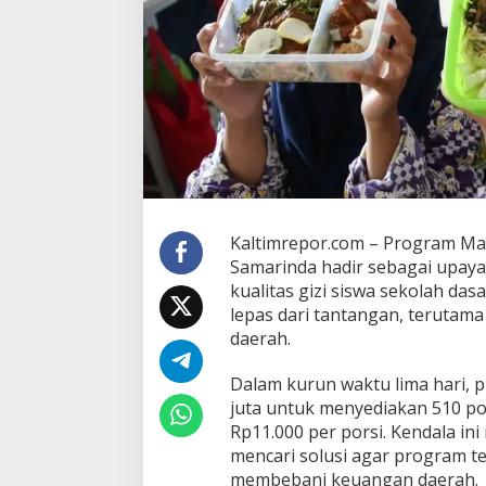
r
a
m
M
a
k
a
n
a
n
B
e
r
Kaltimrepor.com – Program Mak
g
Samarinda hadir sebagai upay
i
kualitas gizi siswa sekolah da
z
lepas dari tantangan, terutama
i
daerah.
G
r
a
Dalam kurun waktu lima hari, 
t
juta untuk menyediakan 510 po
i
Rp11.000 per porsi. Kendala i
s
mencari solusi agar program te
P
e
membebani keuangan daerah.