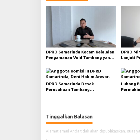
a
s
i
p
o
s
DPRD Samarinda Kecam Kelalaian
DPRD Min
Pengamanan Void Tambang yang
Lanjuti 
Menelan Korban Jiwa
Merah da
DPRD Samarinda Desak
Lubang B
Perusahaan Tambang
Permukim
Maksimalkan Reklamasi
Minta Pe
Pascatambang
Tinggalkan Balasan
Alamat email Anda tidak akan dipublikasikan.
Ruas ya