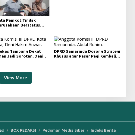
ta Pemkot Tindak
Perusahaan Berstatus
ri KLHK
ekas Tambang Dekat
DPRD Samarinda Dorong Strategi
an Jadi Sorotan, Deni
Khusus agar Pasar Pagi Kembali
ngawasan Khusus
Ramai Pasca Revitalisasi
View More
ved
BOX REDAKSI
Pedoman Media Siber
Indeks Berita