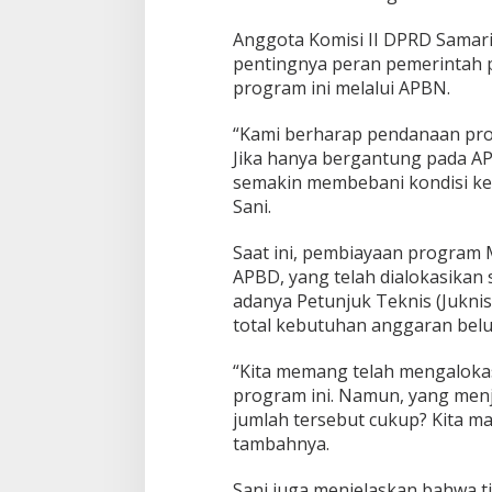
r
l
Anggota Komisi II DPRD Samari
u
pentingnya peran pemerintah
D
program ini melalui APBN.
u
k
u
“Kami berharap pendanaan pro
n
Jika hanya bergantung pada AP
g
semakin membebani kondisi keu
a
Sani.
n
A
P
Saat ini, pembiayaan program
B
APBD, yang telah dialokasikan
N
adanya Petunjuk Teknis (Jukni
total kebutuhan anggaran belu
“Kita memang telah mengalokas
program ini. Namun, yang men
jumlah tersebut cukup? Kita ma
tambahnya.
Sani juga menjelaskan bahwa t