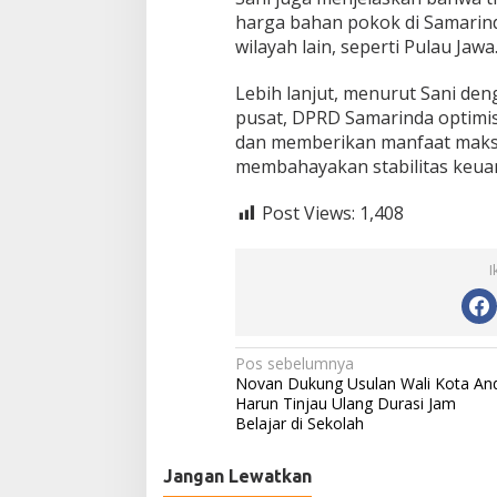
harga bahan pokok di Samarin
wilayah lain, seperti Pulau Jawa
Lebih lanjut, menurut Sani de
pusat, DPRD Samarinda optimi
dan memberikan manfaat maksi
membahayakan stabilitas keua
Post Views:
1,408
I
N
Pos sebelumnya
Novan Dukung Usulan Wali Kota And
a
Harun Tinjau Ulang Durasi Jam
Belajar di Sekolah
v
i
Jangan Lewatkan
g