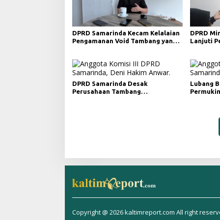
DPRD Samarinda Kecam Kelalaian
DPRD Min
Pengamanan Void Tambang yang
Lanjuti 
Menelan Korban Jiwa
Merah da
DPRD Samarinda Desak
Lubang B
Perusahaan Tambang
Permukim
Maksimalkan Reklamasi
Minta Pe
Pascatambang
Copyright @ 2026 kaltimreport.com All right reser