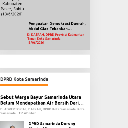
Penguatan Demokrasi Daerah,
Abdul Giaz Tekankan
Pentingnya Teknologi
Di DAERAH, DPRD Provinsi Kalimantan
Timur, Kota Samarinda
Informasi
13/06/2026
DPRD Kota Samarinda
Sebut Warga Bayur Samarinda Utara
Belum Mendapatkan Air Bersih Dari
PDAM
Di ADVERTORIAL, DAERAH, DPRD Kota Samarinda, Kota
Samarinda
1514 Dilihat
DPRD Samarinda Dorong