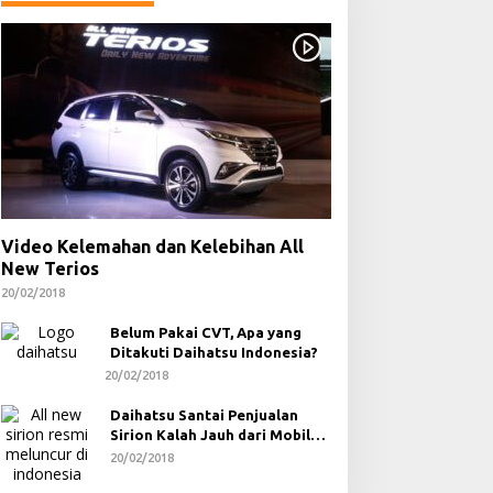
Video Kelemahan dan Kelebihan All
New Terios
20/02/2018
Belum Pakai CVT, Apa yang
Ditakuti Daihatsu Indonesia?
20/02/2018
Daihatsu Santai Penjualan
Sirion Kalah Jauh dari Mobil
LCGC
20/02/2018