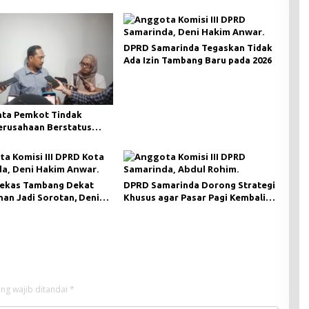
DPRD Samarinda Tegaskan Tidak
Ada Izin Tambang Baru pada 2026
ta Pemkot Tindak
Perusahaan Berstatus
ri KLHK
ekas Tambang Dekat
DPRD Samarinda Dorong Strategi
an Jadi Sorotan, Deni
Khusus agar Pasar Pagi Kembali
ngawasan Khusus
Ramai Pasca Revitalisasi
ng wajib ditandai
*