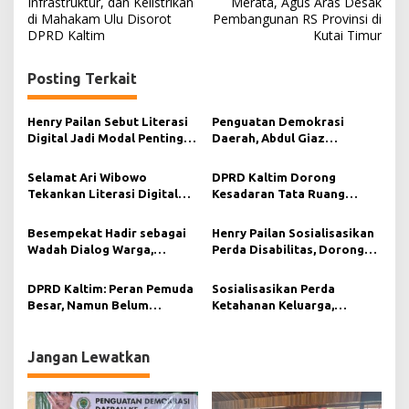
Infrastruktur, dan Kelistrikan
Merata, Agus Aras Desak
di Mahakam Ulu Disorot
Pembangunan RS Provinsi di
v
DPRD Kaltim
Kutai Timur
i
g
Posting Terkait
a
s
Henry Pailan Sebut Literasi
Penguatan Demokrasi
Digital Jadi Modal Penting
Daerah, Abdul Giaz
i
Wujudkan Demokrasi yang
Tekankan Pentingnya
Lebih Terbuka
Teknologi Informasi
p
Selamat Ari Wibowo
DPRD Kaltim Dorong
Tekankan Literasi Digital
Kesadaran Tata Ruang
o
sebagai Fondasi Demokrasi
Berkelanjutan di Muara
s
Modern di Pedalaman Kukar
Kaman
Besempekat Hadir sebagai
Henry Pailan Sosialisasikan
Wadah Dialog Warga,
Perda Disabilitas, Dorong
Abdurahman KA Serap
Kesetaraan di Bontang
Aspirasi Masyarakat Paser
DPRD Kaltim: Peran Pemuda
Sosialisasikan Perda
Besar, Namun Belum
Ketahanan Keluarga,
Tergarap Maksimal
Selamat Ari Wibowo Ajak
Warga Muara Muntai
Perkuat Peran Keluarga
Jangan Lewatkan