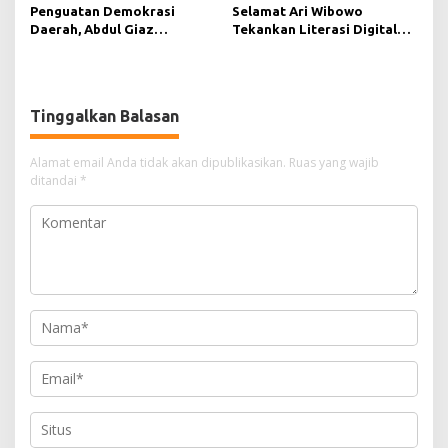
Penguatan Demokrasi
Selamat Ari Wibowo
Daerah, Abdul Giaz
Tekankan Literasi Digital
Tekankan Pentingnya
sebagai Fondasi Demokrasi
Teknologi Informasi
Modern di Pedalaman Kukar
Tinggalkan Balasan
Alamat email Anda tidak akan dipublikasikan.
Ruas yang wajib
ditandai
*