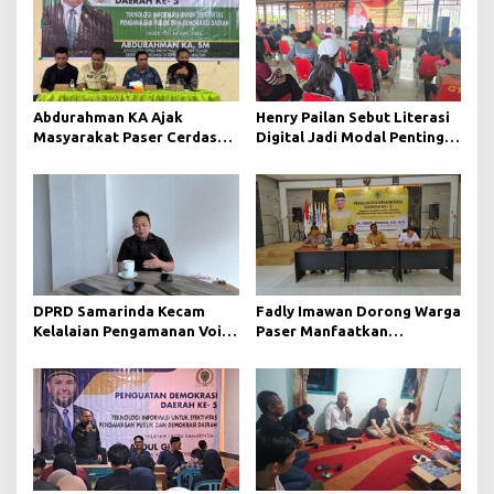
Abdurahman KA Ajak
Henry Pailan Sebut Literasi
Masyarakat Paser Cerdas
Digital Jadi Modal Penting
Bermedia di Era Demokrasi
Wujudkan Demokrasi yang
Digital
Lebih Terbuka
DPRD Samarinda Kecam
Fadly Imawan Dorong Warga
Kelalaian Pengamanan Void
Paser Manfaatkan
Tambang yang Menelan
Teknologi Digital untuk
Korban Jiwa
Mengawasi Jalannya
Pemerintahan