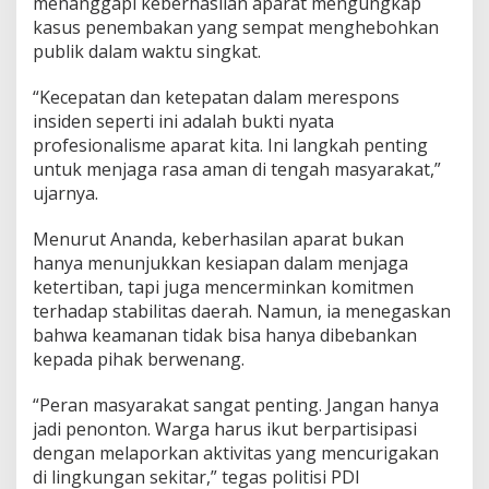
menanggapi keberhasilan aparat mengungkap
r
s
kasus penembakan yang sempat menghebohkan
a
publik dalam waktu singkat.
m
a
“Kecepatan dan ketepatan dalam merespons
,
insiden seperti ini adalah bukti nyata
B
u
profesionalisme aparat kita. Ini langkah penting
k
untuk menjaga rasa aman di tengah masyarakat,”
a
ujarnya.
n
H
Menurut Ananda, keberhasilan aparat bukan
a
n
hanya menunjukkan kesiapan dalam menjaga
y
ketertiban, tapi juga mencerminkan komitmen
a
terhadap stabilitas daerah. Namun, ia menegaskan
A
bahwa keamanan tidak bisa hanya dibebankan
p
kepada pihak berwenang.
a
r
a
“Peran masyarakat sangat penting. Jangan hanya
t
jadi penonton. Warga harus ikut berpartisipasi
dengan melaporkan aktivitas yang mencurigakan
di lingkungan sekitar,” tegas politisi PDI