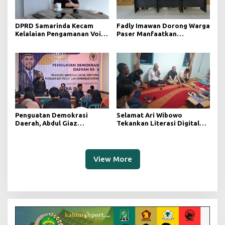
DPRD Samarinda Kecam
Fadly Imawan Dorong Warga
Kelalaian Pengamanan Void
Paser Manfaatkan
Tambang yang Menelan
Teknologi Digital untuk
Korban Jiwa
Mengawasi Jalannya
Pemerintahan
Penguatan Demokrasi
Selamat Ari Wibowo
Daerah, Abdul Giaz
Tekankan Literasi Digital
Tekankan Pentingnya
sebagai Fondasi Demokrasi
Teknologi Informasi
Modern di Pedalaman Kukar
View More