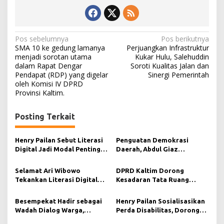
N
Pos sebelumnya
Pos berikutnya
SMA 10 ke gedung lamanya
Perjuangkan Infrastruktur
a
menjadi sorotan utama
Kukar Hulu, Salehuddin
dalam Rapat Dengar
Soroti Kualitas Jalan dan
v
Pendapat (RDP) yang digelar
Sinergi Pemerintah
i
oleh Komisi IV DPRD
Provinsi Kaltim.
g
a
Posting Terkait
s
i
Henry Pailan Sebut Literasi
Penguatan Demokrasi
Digital Jadi Modal Penting
Daerah, Abdul Giaz
p
Wujudkan Demokrasi yang
Tekankan Pentingnya
o
Lebih Terbuka
Teknologi Informasi
Selamat Ari Wibowo
DPRD Kaltim Dorong
s
Tekankan Literasi Digital
Kesadaran Tata Ruang
sebagai Fondasi Demokrasi
Berkelanjutan di Muara
Modern di Pedalaman Kukar
Kaman
Besempekat Hadir sebagai
Henry Pailan Sosialisasikan
Wadah Dialog Warga,
Perda Disabilitas, Dorong
Abdurahman KA Serap
Kesetaraan di Bontang