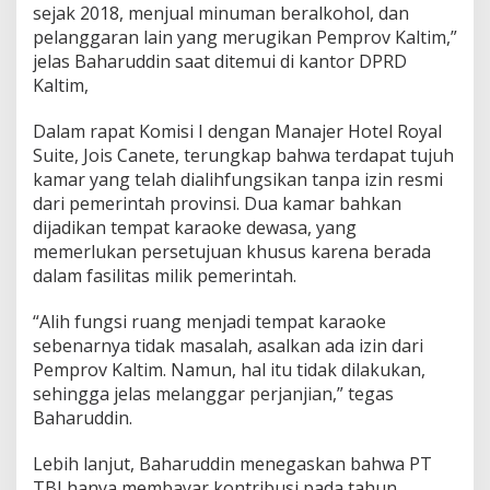
s
sejak 2018, menjual minuman beralkohol, dan
V
pelanggaran lain yang merugikan Pemprov Kaltim,”
V
jelas Baharuddin saat ditemui di kantor DPRD
I
Kaltim,
P
P
e
Dalam rapat Komisi I dengan Manajer Hotel Royal
m
Suite, Jois Canete, terungkap bahwa terdapat tujuh
p
kamar yang telah dialihfungsikan tanpa izin resmi
r
dari pemerintah provinsi. Dua kamar bahkan
o
v
dijadikan tempat karaoke dewasa, yang
K
memerlukan persetujuan khusus karena berada
a
dalam fasilitas milik pemerintah.
l
t
“Alih fungsi ruang menjadi tempat karaoke
i
m
sebenarnya tidak masalah, asalkan ada izin dari
.
Pemprov Kaltim. Namun, hal itu tidak dilakukan,
sehingga jelas melanggar perjanjian,” tegas
Baharuddin.
Lebih lanjut, Baharuddin menegaskan bahwa PT
TBI hanya membayar kontribusi pada tahun