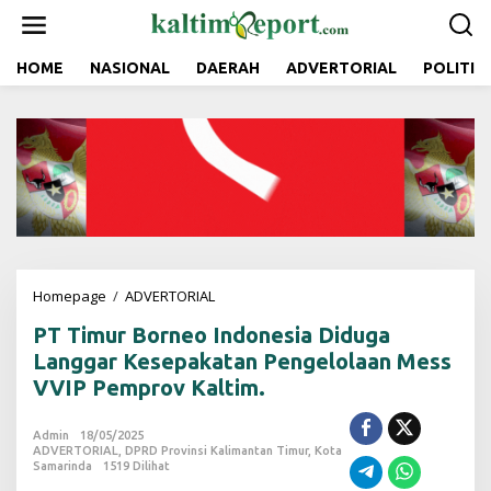
L
e
w
a
HOME
NASIONAL
DAERAH
ADVERTORIAL
POLITIK
t
i
k
e
k
o
n
t
e
n
Homepage
/
ADVERTORIAL
P
T
PT Timur Borneo Indonesia Diduga
T
i
Langgar Kesepakatan Pengelolaan Mess
m
VVIP Pemprov Kaltim.
u
r
B
Admin
18/05/2025
ADVERTORIAL
,
DPRD Provinsi Kalimantan Timur
o
,
Kota
Samarinda
1519 Dilihat
r