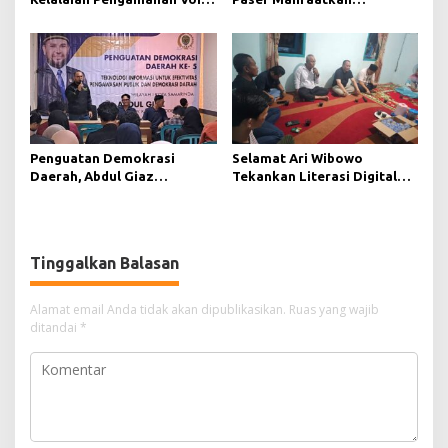
Tambang yang Menelan
Teknologi Digital untuk
Korban Jiwa
Mengawasi Jalannya
Pemerintahan
Penguatan Demokrasi
Selamat Ari Wibowo
Daerah, Abdul Giaz
Tekankan Literasi Digital
Tekankan Pentingnya
sebagai Fondasi Demokrasi
Teknologi Informasi
Modern di Pedalaman Kukar
Tinggalkan Balasan
Alamat email Anda tidak akan dipublikasikan.
Ruas yang wajib
ditandai
*