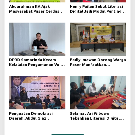
Abdurahman KA Ajak
Henry Pailan Sebut Literasi
Masyarakat Paser Cerdas
Digital Jadi Modal Penting
Bermedia di Era Demokrasi
Wujudkan Demokrasi yang
Digital
Lebih Terbuka
DPRD Samarinda Kecam
Fadly Imawan Dorong Warga
Kelalaian Pengamanan Void
Paser Manfaatkan
Tambang yang Menelan
Teknologi Digital untuk
Korban Jiwa
Mengawasi Jalannya
Pemerintahan
Penguatan Demokrasi
Selamat Ari Wibowo
Daerah, Abdul Giaz
Tekankan Literasi Digital
Tekankan Pentingnya
sebagai Fondasi Demokrasi
Teknologi Informasi
Modern di Pedalaman Kukar