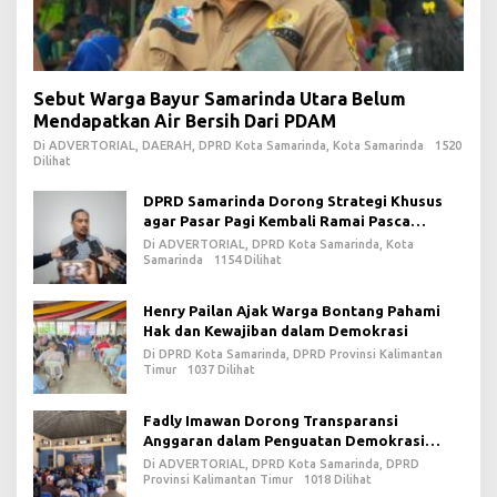
Sebut Warga Bayur Samarinda Utara Belum
Mendapatkan Air Bersih Dari PDAM
Di ADVERTORIAL, DAERAH, DPRD Kota Samarinda, Kota Samarinda
1520
Dilihat
DPRD Samarinda Dorong Strategi Khusus
agar Pasar Pagi Kembali Ramai Pasca
Revitalisasi
Di ADVERTORIAL, DPRD Kota Samarinda, Kota
Samarinda
1154 Dilihat
Henry Pailan Ajak Warga Bontang Pahami
Hak dan Kewajiban dalam Demokrasi
Di DPRD Kota Samarinda, DPRD Provinsi Kalimantan
Timur
1037 Dilihat
Fadly Imawan Dorong Transparansi
Anggaran dalam Penguatan Demokrasi
Daerah di PPU
Di ADVERTORIAL, DPRD Kota Samarinda, DPRD
Provinsi Kalimantan Timur
1018 Dilihat