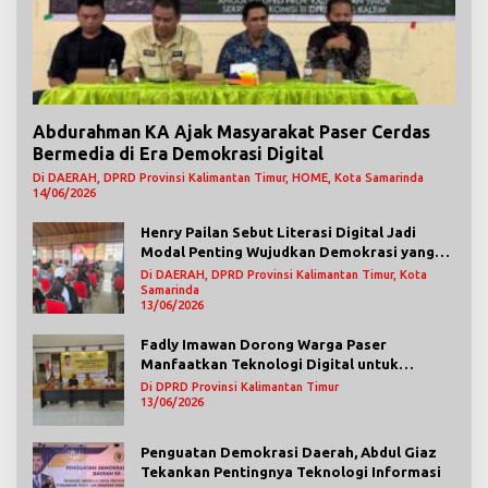
Abdurahman KA Ajak Masyarakat Paser Cerdas
Bermedia di Era Demokrasi Digital
Di DAERAH, DPRD Provinsi Kalimantan Timur, HOME, Kota Samarinda
14/06/2026
Henry Pailan Sebut Literasi Digital Jadi
Modal Penting Wujudkan Demokrasi yang
Lebih Terbuka
Di DAERAH, DPRD Provinsi Kalimantan Timur, Kota
Samarinda
13/06/2026
Fadly Imawan Dorong Warga Paser
Manfaatkan Teknologi Digital untuk
Mengawasi Jalannya Pemerintahan
Di DPRD Provinsi Kalimantan Timur
13/06/2026
Penguatan Demokrasi Daerah, Abdul Giaz
Tekankan Pentingnya Teknologi Informasi