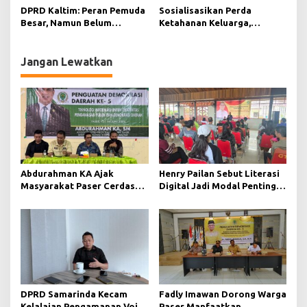
Aspirasi Masyarakat Paser
DPRD Kaltim: Peran Pemuda
Sosialisasikan Perda
Besar, Namun Belum
Ketahanan Keluarga,
Tergarap Maksimal
Selamat Ari Wibowo Ajak
Warga Muara Muntai
Perkuat Peran Keluarga
Jangan Lewatkan
Abdurahman KA Ajak
Henry Pailan Sebut Literasi
Masyarakat Paser Cerdas
Digital Jadi Modal Penting
Bermedia di Era Demokrasi
Wujudkan Demokrasi yang
Digital
Lebih Terbuka
DPRD Samarinda Kecam
Fadly Imawan Dorong Warga
Kelalaian Pengamanan Void
Paser Manfaatkan