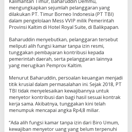
Kalimantan Timur, Baharuddin Demmu,
K
e
mengungkapkan sejumlah pelanggaran yang
s
dilakukan PT. Timur Borneo Indonesia (PT TBI)
e
dalam pengelolaan Mess VVIP milik Pemerintah
p
Provinsi Kaltim di Hotel Royal Suite, di Balikpapan.
a
k
a
Baharuddin menyebutkan, pelanggaran tersebut
t
meliputi alih fungsi kamar tanpa izin resmi,
a
tunggakan pembayaran kontribusi kepada
n
pemerintah daerah, serta pelanggaran lainnya
P
e
yang merugikan Pemprov Kaltim.
n
g
Menurut Baharuddin, persoalan keuangan menjadi
e
titik krusial dalam permasalahan ini. Sejak 2018, PT
l
TBI tidak menyelesaikan kewajibannya untuk
o
l
menyetor kontribusi dan bagi hasil sesuai kontrak
a
kerja sama. Akibatnya, tunggakan kini telah
a
menumpuk mencapai angka Rp4,8 miliar.
n
M
“Ada alih fungsi kamar tanpa izin dari Biro Umum,
e
s
kewajiban menyetor uang yang belum terpenuhi