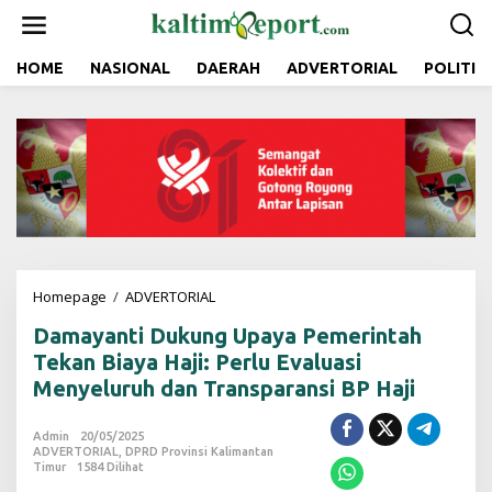
L
e
w
a
HOME
NASIONAL
DAERAH
ADVERTORIAL
POLITIK
t
i
k
e
k
o
n
t
e
n
Homepage
/
ADVERTORIAL
D
a
Damayanti Dukung Upaya Pemerintah
m
a
Tekan Biaya Haji: Perlu Evaluasi
y
Menyeluruh dan Transparansi BP Haji
a
n
t
Admin
20/05/2025
ADVERTORIAL
,
DPRD Provinsi Kalimantan
i
Timur
1584 Dilihat
D