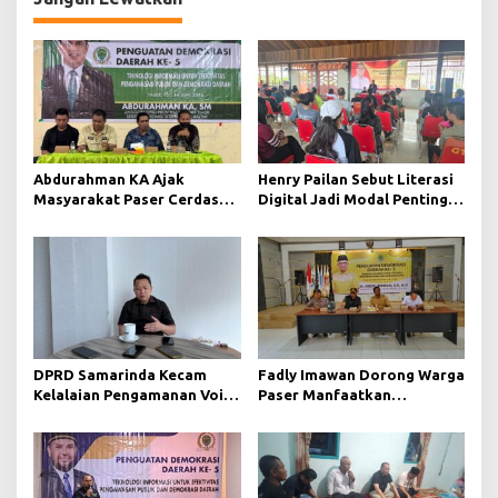
Abdurahman KA Ajak
Henry Pailan Sebut Literasi
Masyarakat Paser Cerdas
Digital Jadi Modal Penting
Bermedia di Era Demokrasi
Wujudkan Demokrasi yang
Digital
Lebih Terbuka
DPRD Samarinda Kecam
Fadly Imawan Dorong Warga
Kelalaian Pengamanan Void
Paser Manfaatkan
Tambang yang Menelan
Teknologi Digital untuk
Korban Jiwa
Mengawasi Jalannya
Pemerintahan