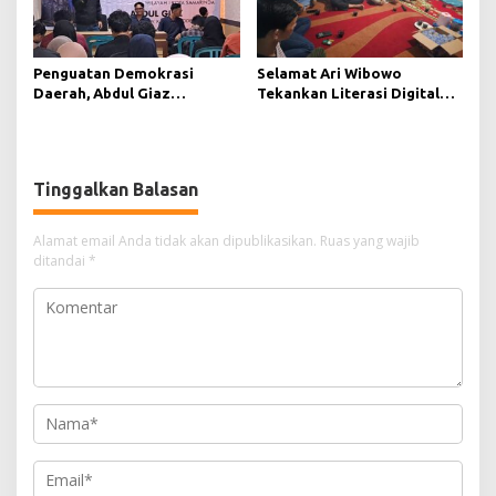
Penguatan Demokrasi
Selamat Ari Wibowo
Daerah, Abdul Giaz
Tekankan Literasi Digital
Tekankan Pentingnya
sebagai Fondasi Demokrasi
Teknologi Informasi
Modern di Pedalaman Kukar
Tinggalkan Balasan
Alamat email Anda tidak akan dipublikasikan.
Ruas yang wajib
ditandai
*