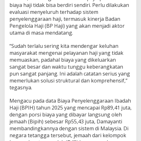
n
biaya haji tidak bisa berdiri sendiri. Perlu dilakukan
y
evaluasi menyeluruh terhadap sistem
e
penyelenggaraan haji, termasuk kinerja Badan
l
u
Pengelola Haji (BP Haji) yang akan menjadi aktor
r
utama di masa mendatang.
u
h
“Sudah terlalu sering kita mendengar keluhan
d
masyarakat mengenai pelayanan haji yang tidak
a
n
memuaskan, padahal biaya yang dikeluarkan
T
sangat besar dan waktu tunggu keberangkatan
r
pun sangat panjang. Ini adalah catatan serius yang
a
memerlukan solusi struktural dan komprehensif,”
n
s
tegasnya.
p
a
Mengacu pada data Biaya Penyelenggaraan Ibadah
r
Haji (BPIH) tahun 2025 yang mencapai Rp89,41 juta,
a
dengan porsi biaya yang dibayar langsung oleh
n
s
jemaah (Bipih) sebesar Rp55,43 juta, Damayanti
i
membandingkannya dengan sistem di Malaysia. Di
B
negara tetangga tersebut, jemaah dari kelompok
P