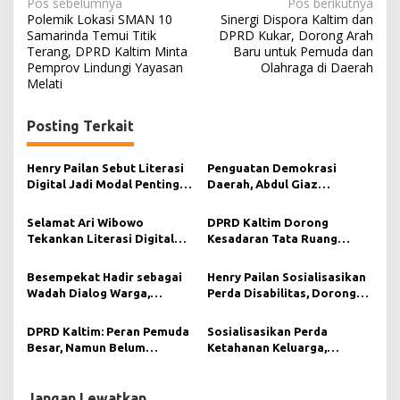
N
Pos sebelumnya
Pos berikutnya
Polemik Lokasi SMAN 10
Sinergi Dispora Kaltim dan
a
Samarinda Temui Titik
DPRD Kukar, Dorong Arah
Terang, DPRD Kaltim Minta
Baru untuk Pemuda dan
v
Pemprov Lindungi Yayasan
Olahraga di Daerah
i
Melati
g
Posting Terkait
a
s
Henry Pailan Sebut Literasi
Penguatan Demokrasi
i
Digital Jadi Modal Penting
Daerah, Abdul Giaz
Wujudkan Demokrasi yang
Tekankan Pentingnya
p
Lebih Terbuka
Teknologi Informasi
Selamat Ari Wibowo
DPRD Kaltim Dorong
o
Tekankan Literasi Digital
Kesadaran Tata Ruang
s
sebagai Fondasi Demokrasi
Berkelanjutan di Muara
Modern di Pedalaman Kukar
Kaman
Besempekat Hadir sebagai
Henry Pailan Sosialisasikan
Wadah Dialog Warga,
Perda Disabilitas, Dorong
Abdurahman KA Serap
Kesetaraan di Bontang
Aspirasi Masyarakat Paser
DPRD Kaltim: Peran Pemuda
Sosialisasikan Perda
Besar, Namun Belum
Ketahanan Keluarga,
Tergarap Maksimal
Selamat Ari Wibowo Ajak
Warga Muara Muntai
Perkuat Peran Keluarga
Jangan Lewatkan