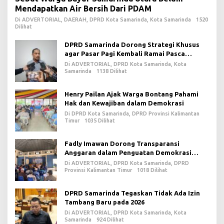
Mendapatkan Air Bersih Dari PDAM
Di ADVERTORIAL, DAERAH, DPRD Kota Samarinda, Kota Samarinda
1520
Dilihat
DPRD Samarinda Dorong Strategi Khusus
agar Pasar Pagi Kembali Ramai Pasca
Revitalisasi
Di ADVERTORIAL, DPRD Kota Samarinda, Kota
Samarinda
1138 Dilihat
Henry Pailan Ajak Warga Bontang Pahami
Hak dan Kewajiban dalam Demokrasi
Di DPRD Kota Samarinda, DPRD Provinsi Kalimantan
Timur
1035 Dilihat
Fadly Imawan Dorong Transparansi
Anggaran dalam Penguatan Demokrasi
Daerah di PPU
Di ADVERTORIAL, DPRD Kota Samarinda, DPRD
Provinsi Kalimantan Timur
1018 Dilihat
DPRD Samarinda Tegaskan Tidak Ada Izin
Tambang Baru pada 2026
Di ADVERTORIAL, DPRD Kota Samarinda, Kota
Samarinda
924 Dilihat