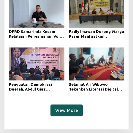
DPRD Samarinda Kecam
Fadly Imawan Dorong Warga
Kelalaian Pengamanan Void
Paser Manfaatkan
Tambang yang Menelan
Teknologi Digital untuk
Korban Jiwa
Mengawasi Jalannya
Pemerintahan
Penguatan Demokrasi
Selamat Ari Wibowo
Daerah, Abdul Giaz
Tekankan Literasi Digital
Tekankan Pentingnya
sebagai Fondasi Demokrasi
Teknologi Informasi
Modern di Pedalaman Kukar
View More