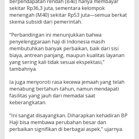
berpendapatan rendah (B40) hanya membayar
H
sekitar Rp36,3 juta, sementara kelompok
a
j
menengah (M40) sekitar Rp53 juta—semua berkat
i
skema subsidi dari pemerintah.
“Perbandingan ini menunjukkan bahwa
penyelenggaraan haji di Indonesia masih
membutuhkan banyak perbaikan, baik dari sisi
biaya, antrean panjang, maupun kualitas layanan
yang sering kali tidak sesuai ekspektasi,”
tambahnya.
Ia juga menyoroti rasa kecewa jemaah yang telah
menabung bertahun-tahun, namun mendapati
fasilitas yang jauh dari memadai saat
keberangkatan.
“Ini sangat disayangkan. Diharapkan kehadiran BP
Haji bisa membawa perubahan besar dan
perbaikan signifikan di berbagai aspek,” ujarnya.