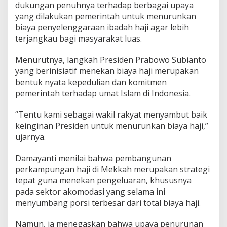
B
dukungan penuhnya terhadap berbagai upaya
i
yang dilakukan pemerintah untuk menurunkan
a
biaya penyelenggaraan ibadah haji agar lebih
y
terjangkau bagi masyarakat luas.
a
H
a
Menurutnya, langkah Presiden Prabowo Subianto
j
yang berinisiatif menekan biaya haji merupakan
i
bentuk nyata kepedulian dan komitmen
:
pemerintah terhadap umat Islam di Indonesia.
P
e
r
“Tentu kami sebagai wakil rakyat menyambut baik
l
keinginan Presiden untuk menurunkan biaya haji,”
u
ujarnya.
E
v
a
Damayanti menilai bahwa pembangunan
l
perkampungan haji di Mekkah merupakan strategi
u
tepat guna menekan pengeluaran, khususnya
a
pada sektor akomodasi yang selama ini
s
menyumbang porsi terbesar dari total biaya haji.
i
M
e
Namun, ia menegaskan bahwa upaya penurunan