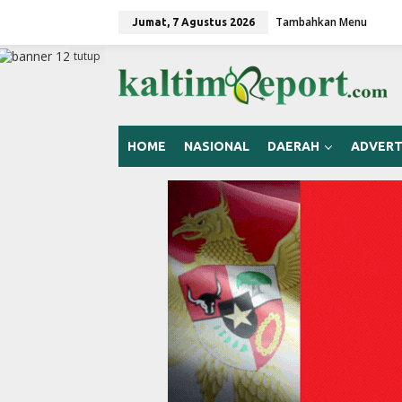
L
Tambahkan Menu
e
Jumat, 7 Agustus 2026
w
a
tutup
t
i
k
e
k
HOME
NASIONAL
DAERAH
ADVERT
o
n
t
e
n