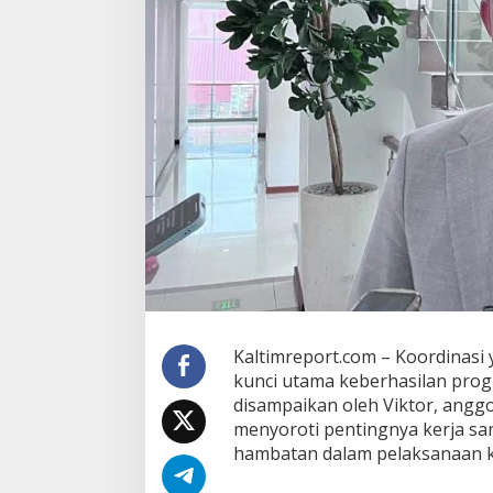
r
o
g
r
a
m
S
w
a
s
e
m
b
a
d
a
P
a
Kaltimreport.com – Koordinasi 
n
kunci utama keberhasilan pro
g
a
disampaikan oleh Viktor, angg
n
menyoroti pentingnya kerja sa
d
hambatan dalam pelaksanaan k
i
S