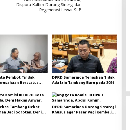
Dispora Kaltim Dorong Sinergi dan
Regenerasi Lewat SLB
ta Pemkot Tindak
DPRD Samarinda Tegaskan Tidak
Perusahaan Berstatus
Ada Izin Tambang Baru pada 2026
ri KLHK
ekas Tambang Dekat
DPRD Samarinda Dorong Strategi
an Jadi Sorotan, Deni
Khusus agar Pasar Pagi Kembali
ngawasan Khusus
Ramai Pasca Revitalisasi