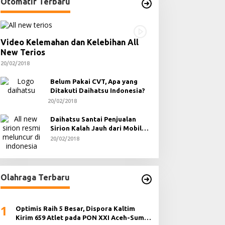
Otomatif Terbaru
Video Kelemahan dan Kelebihan All
New Terios
20/02/2018
Belum Pakai CVT, Apa yang
Ditakuti Daihatsu Indonesia?
20/02/2018
Daihatsu Santai Penjualan
Sirion Kalah Jauh dari Mobil
LCGC
20/02/2018
Olahraga Terbaru
1
Optimis Raih 5 Besar, Dispora Kaltim
Kirim 659 Atlet pada PON XXI Aceh-Sumut