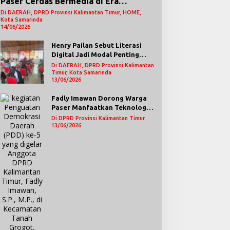
Paser Cerdas Bermedia di Era
Demokrasi Digital
Di DAERAH, DPRD Provinsi Kalimantan Timur, HOME,
Kota Samarinda
14/06/2026
Henry Pailan Sebut Literasi
Digital Jadi Modal Penting
Wujudkan Demokrasi yang
Di DAERAH, DPRD Provinsi Kalimantan
Lebih Terbuka
Timur, Kota Samarinda
13/06/2026
Fadly Imawan Dorong Warga
Paser Manfaatkan Teknologi
Digital untuk Mengawasi
Di DPRD Provinsi Kalimantan Timur
Jalannya Pemerintahan
13/06/2026