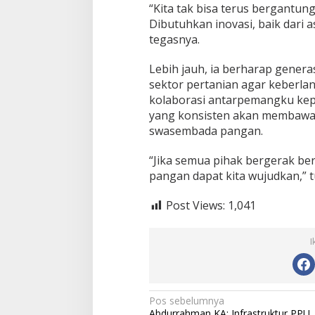
“Kita tak bisa terus bergantun
Dibutuhkan inovasi, baik dari 
tegasnya.
Lebih jauh, ia berharap genera
sektor pertanian agar keberlan
kolaborasi antarpemangku kepe
yang konsisten akan membawa 
swasembada pangan.
“Jika semua pihak bergerak b
pangan dapat kita wujudkan,” 
Post Views:
1,041
I
N
Pos sebelumnya
Abdurrahman KA: Infrastruktur PPU