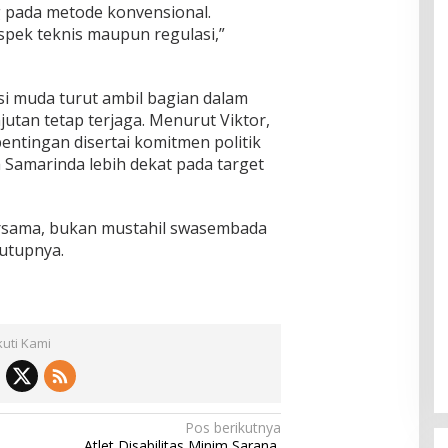
g pada metode konvensional.
aspek teknis maupun regulasi,”
si muda turut ambil bagian dalam
jutan tetap terjaga. Menurut Viktor,
ntingan disertai komitmen politik
Samarinda lebih dekat pada target
ersama, bukan mustahil swasembada
tutupnya.
kuti Kami
Pos berikutnya
Atlet Disabilitas Minim Sarana,