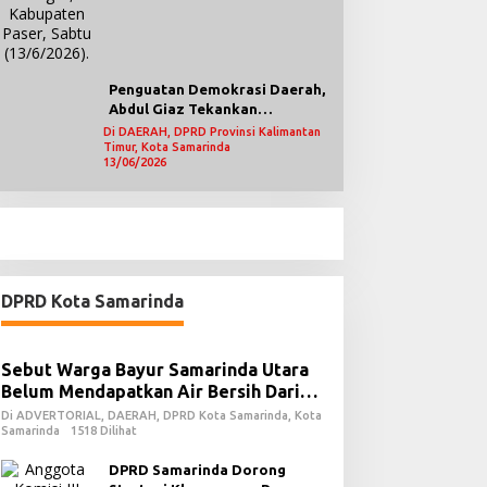
Penguatan Demokrasi Daerah,
Abdul Giaz Tekankan
Pentingnya Teknologi
Di DAERAH, DPRD Provinsi Kalimantan
Timur, Kota Samarinda
Informasi
13/06/2026
DPRD Kota Samarinda
Sebut Warga Bayur Samarinda Utara
Belum Mendapatkan Air Bersih Dari
PDAM
Di ADVERTORIAL, DAERAH, DPRD Kota Samarinda, Kota
Samarinda
1518 Dilihat
DPRD Samarinda Dorong