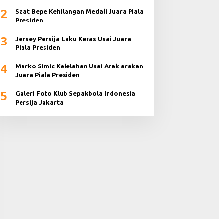
2024
2
Saat Bepe Kehilangan Medali Juara Piala
Presiden
3
Jersey Persija Laku Keras Usai Juara
Piala Presiden
4
Marko Simic Kelelahan Usai Arak arakan
Juara Piala Presiden
5
Galeri Foto Klub Sepakbola Indonesia
Persija Jakarta