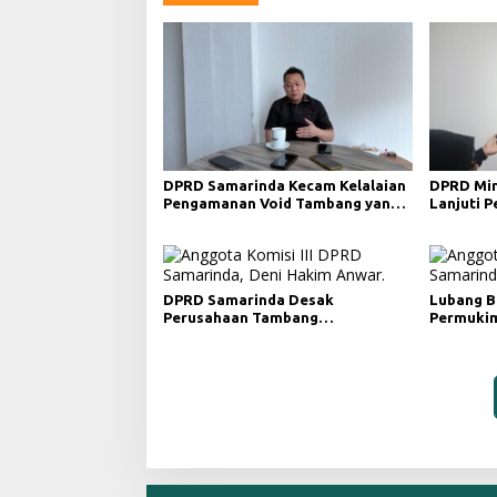
DPRD Samarinda Kecam Kelalaian
DPRD Min
Pengamanan Void Tambang yang
Lanjuti 
Menelan Korban Jiwa
Merah da
DPRD Samarinda Desak
Lubang B
Perusahaan Tambang
Permukim
Maksimalkan Reklamasi
Minta Pe
Pascatambang