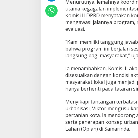
Menurutnya, lemahnya koordina
a
m
utama kegagalan implementasi k
a
Komisi II DPRD menyatakan kom
r
mengawasi jalannya program, m
i
evaluasi.
n
d
a
“Kami memiliki tanggung jawab
bahwa program ini berjalan s
langsung bagi masyarakat,” ujar
Ia menambahkan, Komisi II ak
disesuaikan dengan kondisi akt
masyarakat lokal juga menjadi
hanya berhenti pada tataran si
Menyikapi tantangan terbatasn
urbanisasi, Viktor mengusulka
pertanian kota. Ia mendorong 
serta penerapan konsep urban
Lahan (Oplah) di Samarinda.