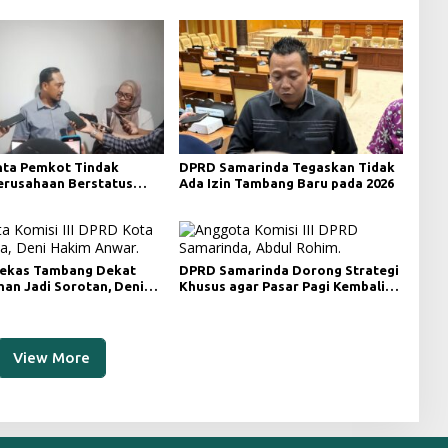
ta Pemkot Tindak
DPRD Samarinda Tegaskan Tidak
Perusahaan Berstatus
Ada Izin Tambang Baru pada 2026
ri KLHK
ekas Tambang Dekat
DPRD Samarinda Dorong Strategi
an Jadi Sorotan, Deni
Khusus agar Pasar Pagi Kembali
ngawasan Khusus
Ramai Pasca Revitalisasi
View More