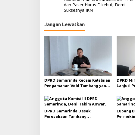
a
dan Paser Harus Dikebut, Demi
Suksesnya IKN
v
i
Jangan Lewatkan
g
a
s
i
p
o
s
DPRD Samarinda Kecam Kelalaian
DPRD Min
Pengamanan Void Tambang yang
Lanjuti 
Menelan Korban Jiwa
Merah da
DPRD Samarinda Desak
Lubang B
Perusahaan Tambang
Permukim
Maksimalkan Reklamasi
Minta Pe
Pascatambang