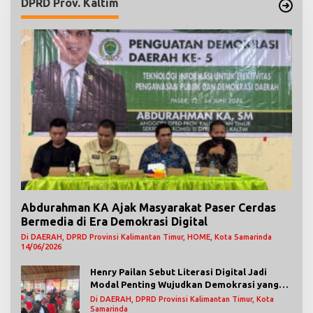
DPRD Prov. Kaltim
Abdurahman KA Ajak Masyarakat Paser Cerdas
Bermedia di Era Demokrasi Digital
Di DAERAH, DPRD Provinsi Kalimantan Timur, HOME, Kota Samarinda
14/06/2026
Henry Pailan Sebut Literasi Digital Jadi
Modal Penting Wujudkan Demokrasi yang
Lebih Terbuka
Di DAERAH, DPRD Provinsi Kalimantan Timur, Kota
Samarinda