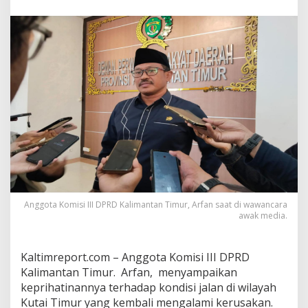
D
K
a
l
t
i
m
A
r
f
a
n
S
o
r
o
t
Anggota Komisi III DPRD Kalimantan Timur, Arfan saat di wawancara
i
awak media.
n
K
e
Kaltimreport.com – Anggota Komisi III DPRD
r
Kalimantan Timur. Arfan, menyampaikan
u
s
keprihatinannya terhadap kondisi jalan di wilayah
a
Kutai Timur yang kembali mengalami kerusakan.