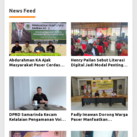
News Feed
Abdurahman KA Ajak
Henry Pailan Sebut Literasi
Masyarakat Paser Cerdas
Digital Jadi Modal Penting
Bermedia di Era Demokrasi
Wujudkan Demokrasi yang
Digital
Lebih Terbuka
DPRD Samarinda Kecam
Fadly Imawan Dorong Warga
Kelalaian Pengamanan Void
Paser Manfaatkan
Tambang yang Menelan
Teknologi Digital untuk
Korban Jiwa
Mengawasi Jalannya
Pemerintahan