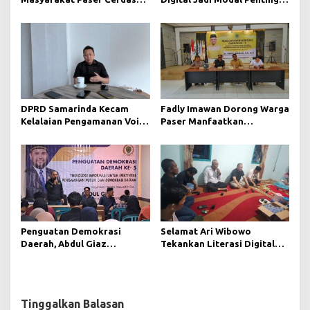
Bermedia di Era Demokrasi
Wujudkan Demokrasi yang
Digital
Lebih Terbuka
DPRD Samarinda Kecam
Fadly Imawan Dorong Warga
Kelalaian Pengamanan Void
Paser Manfaatkan
Tambang yang Menelan
Teknologi Digital untuk
Korban Jiwa
Mengawasi Jalannya
Pemerintahan
Penguatan Demokrasi
Selamat Ari Wibowo
Daerah, Abdul Giaz
Tekankan Literasi Digital
Tekankan Pentingnya
sebagai Fondasi Demokrasi
Teknologi Informasi
Modern di Pedalaman Kukar
Tinggalkan Balasan