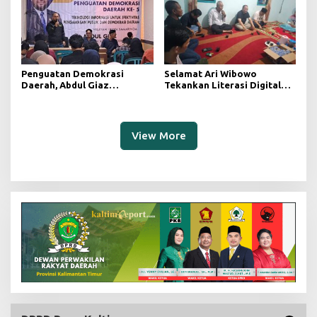
Penguatan Demokrasi
Selamat Ari Wibowo
Daerah, Abdul Giaz
Tekankan Literasi Digital
Tekankan Pentingnya
sebagai Fondasi Demokrasi
Teknologi Informasi
Modern di Pedalaman Kukar
View More