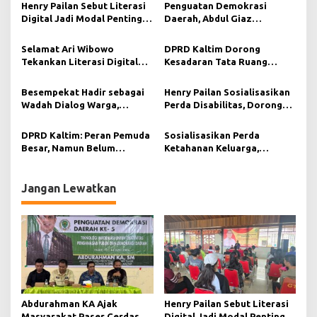
a
Henry Pailan Sebut Literasi
Penguatan Demokrasi
s
Digital Jadi Modal Penting
Daerah, Abdul Giaz
Wujudkan Demokrasi yang
Tekankan Pentingnya
i
Lebih Terbuka
Teknologi Informasi
Selamat Ari Wibowo
DPRD Kaltim Dorong
p
Tekankan Literasi Digital
Kesadaran Tata Ruang
sebagai Fondasi Demokrasi
Berkelanjutan di Muara
o
Modern di Pedalaman Kukar
Kaman
Besempekat Hadir sebagai
Henry Pailan Sosialisasikan
s
Wadah Dialog Warga,
Perda Disabilitas, Dorong
Abdurahman KA Serap
Kesetaraan di Bontang
Aspirasi Masyarakat Paser
DPRD Kaltim: Peran Pemuda
Sosialisasikan Perda
Besar, Namun Belum
Ketahanan Keluarga,
Tergarap Maksimal
Selamat Ari Wibowo Ajak
Warga Muara Muntai
Perkuat Peran Keluarga
Jangan Lewatkan
Abdurahman KA Ajak
Henry Pailan Sebut Literasi
Masyarakat Paser Cerdas
Digital Jadi Modal Penting