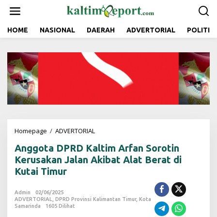
L
e
w
a
HOME
NASIONAL
DAERAH
ADVERTORIAL
POLITIK
t
i
k
e
k
o
n
t
e
n
Homepage
/
ADVERTORIAL
A
n
Anggota DPRD Kaltim Arfan Sorotin
g
g
Kerusakan Jalan Akibat Alat Berat di
o
Kutai Timur
t
a
D
Admin
02/06/2025
ADVERTORIAL
,
DPRD Provinsi Kalimantan Timur
P
,
Kota
Samarinda
1605 Dilihat
R