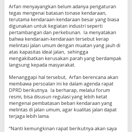
K
Arfan menyayangkan belum adanya pengaturan
u
t
tegas mengenai batasan tonase kendaraan,
a
terutama kendaraan-kendaraan besar yang biasa
i
digunakan untuk kegiatan industri seperti
T
pertambangan dan perkebunan. Ia menyatakan
i
bahwa kendaraan-kendaraan tersebut kerap
m
u
melintasi jalan umum dengan muatan yang jauh di
r
atas kapasitas ideal jalan, sehingga
mengakibatkan kerusakan parah yang berdampak
langsung kepada masyarakat.
Menanggapi hal tersebut, Arfan berencana akan
membawa persoalan ini ke dalam agenda rapat
DPRD berikutnya. Ia berharap, melalui forum
resmi, bisa disusun regulasi yang lebih ketat
mengenai pembatasan beban kendaraan yang
melintas di jalan umum, agar kualitas jalan dapat
terjaga lebih lama.
“Nanti kemungkinan rapat berikutnya akan saya