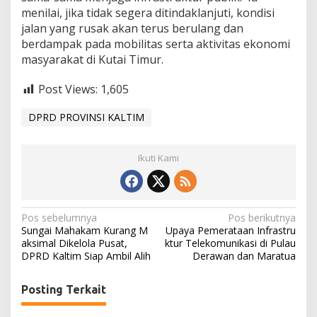
menilai, jika tidak segera ditindaklanjuti, kondisi
jalan yang rusak akan terus berulang dan
berdampak pada mobilitas serta aktivitas ekonomi
masyarakat di Kutai Timur.
Post Views:
1,605
DPRD PROVINSI KALTIM
Ikuti Kami
N
Pos sebelumnya
Pos berikutnya
Sungai Mahakam Kurang M
Upaya Pemerataan Infrastru
a
aksimal Dikelola Pusat,
ktur Telekomunikasi di Pulau
DPRD Kaltim Siap Ambil Alih
Derawan dan Maratua
v
i
Posting Terkait
g