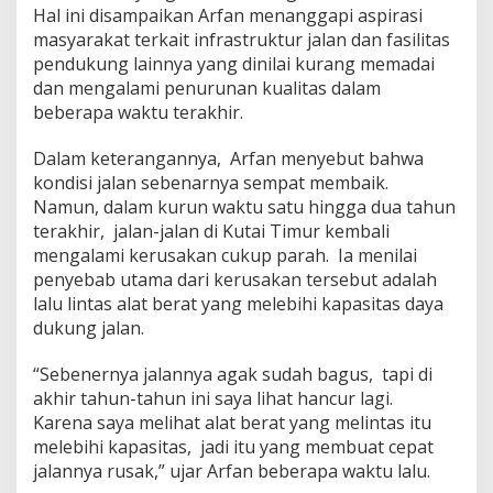
k
Hal ini disampaikan Arfan menanggapi aspirasi
a
masyarakat terkait infrastruktur jalan dan fasilitas
n
pendukung lainnya yang dinilai kurang memadai
J
a
dan mengalami penurunan kualitas dalam
l
beberapa waktu terakhir.
a
n
Dalam keterangannya, Arfan menyebut bahwa
A
kondisi jalan sebenarnya sempat membaik.
k
i
Namun, dalam kurun waktu satu hingga dua tahun
b
terakhir, jalan-jalan di Kutai Timur kembali
a
mengalami kerusakan cukup parah. Ia menilai
t
penyebab utama dari kerusakan tersebut adalah
A
l
lalu lintas alat berat yang melebihi kapasitas daya
a
dukung jalan.
t
B
“Sebenernya jalannya agak sudah bagus, tapi di
e
akhir tahun-tahun ini saya lihat hancur lagi.
r
a
Karena saya melihat alat berat yang melintas itu
t
melebihi kapasitas, jadi itu yang membuat cepat
d
jalannya rusak,” ujar Arfan beberapa waktu lalu.
i