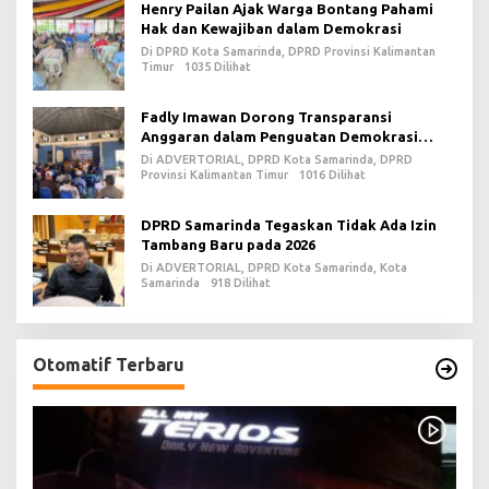
Henry Pailan Ajak Warga Bontang Pahami
Hak dan Kewajiban dalam Demokrasi
Di DPRD Kota Samarinda, DPRD Provinsi Kalimantan
Timur
1035 Dilihat
Fadly Imawan Dorong Transparansi
Anggaran dalam Penguatan Demokrasi
Daerah di PPU
Di ADVERTORIAL, DPRD Kota Samarinda, DPRD
Provinsi Kalimantan Timur
1016 Dilihat
DPRD Samarinda Tegaskan Tidak Ada Izin
Tambang Baru pada 2026
Di ADVERTORIAL, DPRD Kota Samarinda, Kota
Samarinda
918 Dilihat
Otomatif Terbaru