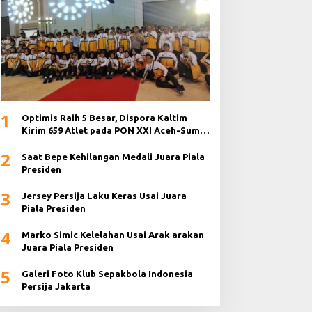
1
Optimis Raih 5 Besar, Dispora Kaltim
Kirim 659 Atlet pada PON XXI Aceh-Sumut
2024
2
Saat Bepe Kehilangan Medali Juara Piala
Presiden
3
Jersey Persija Laku Keras Usai Juara
Piala Presiden
4
Marko Simic Kelelahan Usai Arak arakan
Juara Piala Presiden
5
Galeri Foto Klub Sepakbola Indonesia
Persija Jakarta