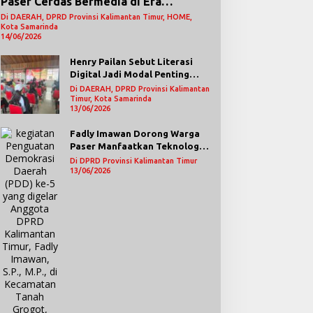
Paser Cerdas Bermedia di Era
Demokrasi Digital
Di DAERAH, DPRD Provinsi Kalimantan Timur, HOME,
Kota Samarinda
14/06/2026
Henry Pailan Sebut Literasi
Digital Jadi Modal Penting
Wujudkan Demokrasi yang
Di DAERAH, DPRD Provinsi Kalimantan
Lebih Terbuka
Timur, Kota Samarinda
13/06/2026
Fadly Imawan Dorong Warga
Paser Manfaatkan Teknologi
Digital untuk Mengawasi
Di DPRD Provinsi Kalimantan Timur
Jalannya Pemerintahan
13/06/2026