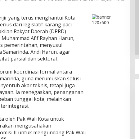
jir yang terus menghantui Kota
ius dari legislatif karang paci.
akilan Rakyat Daerah (DPRD)
di Muhammad Afif Rayhan Harun,
tas pemerintahan, menyusul
a Samarinda, Andi Harun, agar
ifat parsial dan sektoral.
orum koordinasi formal antara
marinda, guna merumuskan solusi
yentuh akar teknis, tetapi juga
ayaan. Ia menegaskan, penanganan
i beban tunggal kota, melainkan
erintegrasi.
ta oleh Pak Wali Kota untuk
aya akan mengusahakan
misi II untuk mengundang Pak Wali