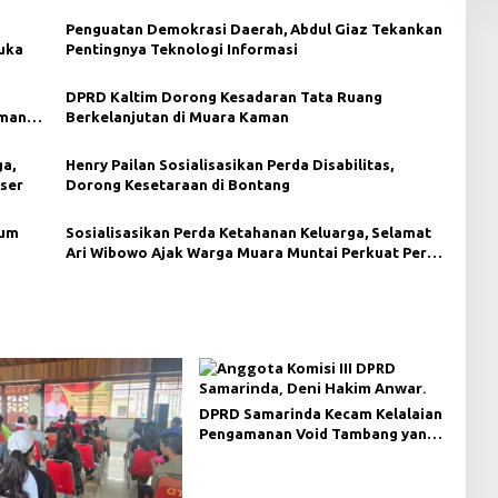
Penguatan Demokrasi Daerah, Abdul Giaz Tekankan
uka
Pentingnya Teknologi Informasi
DPRD Kaltim Dorong Kesadaran Tata Ruang
aman
Berkelanjutan di Muara Kaman
a,
Henry Pailan Sosialisasikan Perda Disabilitas,
ser
Dorong Kesetaraan di Bontang
lum
Sosialisasikan Perda Ketahanan Keluarga, Selamat
Ari Wibowo Ajak Warga Muara Muntai Perkuat Peran
Keluarga
DPRD Samarinda Kecam Kelalaian
Pengamanan Void Tambang yang
Menelan Korban Jiwa