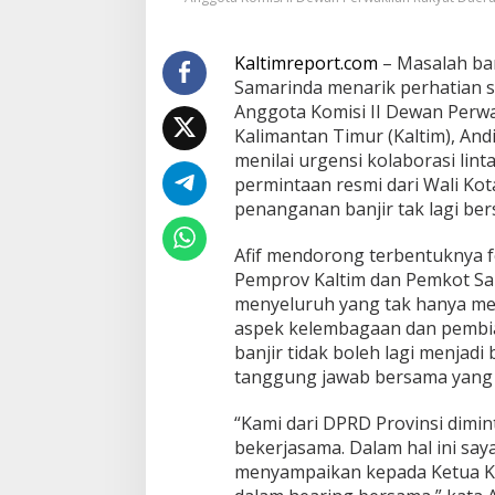
;
p
e
Kaltimreport.com
– Masalah ban
r
Samarinda menarik perhatian ser
l
u
Anggota Komisi II Dewan Perw
s
Kalimantan Timur (Kaltim), An
i
menilai urgensi kolaborasi lin
n
permintaan resmi dari Wali Kot
e
penanganan banjir tak lagi bers
r
g
i
Afif mendorong terbentuknya f
t
Pemprov Kaltim dan Pemkot Sa
a
menyeluruh yang tak hanya men
s
aspek kelembagaan dan pembi
p
e
banjir tidak boleh lagi menjad
m
tanggung jawab bersama yang t
p
r
“Kami dari DPRD Provinsi dimin
o
bekerjasama. Dalam hal ini s
v
d
menyampaikan kepada Ketua Ko
a