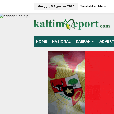
L
Tambahkan Menu
e
Minggu, 9 Agustus 2026
w
a
tutup
t
i
k
e
k
HOME
NASIONAL
DAERAH
ADVERT
o
n
t
e
n