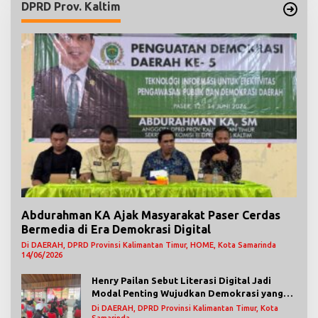
DPRD Prov. Kaltim
Abdurahman KA Ajak Masyarakat Paser Cerdas
Bermedia di Era Demokrasi Digital
Di DAERAH, DPRD Provinsi Kalimantan Timur, HOME, Kota Samarinda
14/06/2026
Henry Pailan Sebut Literasi Digital Jadi
Modal Penting Wujudkan Demokrasi yang
Lebih Terbuka
Di DAERAH, DPRD Provinsi Kalimantan Timur, Kota
Samarinda