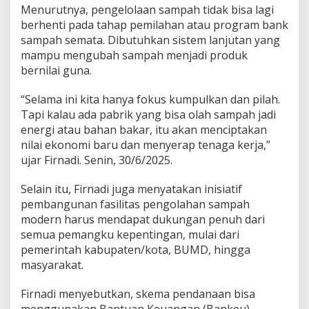
o
Menurutnya, pengelolaan sampah tidak bisa lagi
n
berhenti pada tahap pemilahan atau program bank
g
sampah semata. Dibutuhkan sistem lanjutan yang
D
a
mampu mengubah sampah menjadi produk
e
bernilai guna.
r
a
“Selama ini kita hanya fokus kumpulkan dan pilah.
h
Tapi kalau ada pabrik yang bisa olah sampah jadi
B
a
energi atau bahan bakar, itu akan menciptakan
n
nilai ekonomi baru dan menyerap tenaga kerja,”
g
ujar Firnadi. Senin, 30/6/2025.
u
n
Selain itu, Firnadi juga menyatakan inisiatif
P
a
pembangunan fasilitas pengolahan sampah
b
modern harus mendapat dukungan penuh dari
r
semua pemangku kepentingan, mulai dari
i
pemerintah kabupaten/kota, BUMD, hingga
k
masyarakat.
P
e
n
Firnadi menyebutkan, skema pendanaan bisa
g
menggunakan Bantuan Keuangan (Bankeu)