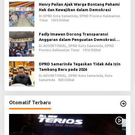
Henry Pailan Ajak Warga Bontang Pahami
Hak dan Kewajiban dalam Demokrasi
Di DPRD Kota Samarinda, DPRD Provinsi Kalimantan
Timur
1035 Dilihat
Fadly Imawan Dorong Transparansi
Anggaran dalam Penguatan Demokrasi
Daerah di PPU
Di ADVERTORIAL, DPRD Kota Samarinda, DPRD
Provinsi Kalimantan Timur
1016 Dilihat
DPRD Samarinda Tegaskan Tidak Ada Izin
Tambang Baru pada 2026
Di ADVERTORIAL, DPRD Kota Samarinda, Kota
Samarinda
920 Dilihat
Otomatif Terbaru