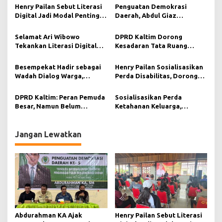
s
Henry Pailan Sebut Literasi
Penguatan Demokrasi
Digital Jadi Modal Penting
Daerah, Abdul Giaz
i
Wujudkan Demokrasi yang
Tekankan Pentingnya
Lebih Terbuka
Teknologi Informasi
p
Selamat Ari Wibowo
DPRD Kaltim Dorong
Tekankan Literasi Digital
Kesadaran Tata Ruang
o
sebagai Fondasi Demokrasi
Berkelanjutan di Muara
s
Modern di Pedalaman Kukar
Kaman
Besempekat Hadir sebagai
Henry Pailan Sosialisasikan
Wadah Dialog Warga,
Perda Disabilitas, Dorong
Abdurahman KA Serap
Kesetaraan di Bontang
Aspirasi Masyarakat Paser
DPRD Kaltim: Peran Pemuda
Sosialisasikan Perda
Besar, Namun Belum
Ketahanan Keluarga,
Tergarap Maksimal
Selamat Ari Wibowo Ajak
Warga Muara Muntai
Perkuat Peran Keluarga
Jangan Lewatkan
Abdurahman KA Ajak
Henry Pailan Sebut Literasi