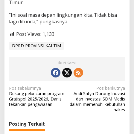
Timur.
“Ini soal masa depan lingkungan kita. Tidak bisa
lagi ditunda,” pungkasnya.
Post Views:
1,133
DPRD PROVINSI KALTIM
Ikuti Kami
N
Pos sebelumnya
Pos berikutnya
Dukung peluncuran program
Andi Satya Dorong Inovasi
a
Gratispol 2025/2026, Darlis
dan Investasi SDM Medis
tekankan pengawasan
dalam memenuhi kebutuhan
v
nakes
i
g
Posting Terkait
a