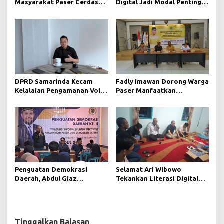
Masyarakat Paser Cerdas
Digital Jadi Modal Penting
Bermedia di Era Demokrasi
Wujudkan Demokrasi yang
Digital
Lebih Terbuka
DPRD Samarinda Kecam
Fadly Imawan Dorong Warga
Kelalaian Pengamanan Void
Paser Manfaatkan
Tambang yang Menelan
Teknologi Digital untuk
Korban Jiwa
Mengawasi Jalannya
Pemerintahan
Penguatan Demokrasi
Selamat Ari Wibowo
Daerah, Abdul Giaz
Tekankan Literasi Digital
Tekankan Pentingnya
sebagai Fondasi Demokrasi
Teknologi Informasi
Modern di Pedalaman Kukar
Tinggalkan Balasan