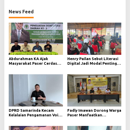
News Feed
Abdurahman KA Ajak
Henry Pailan Sebut Literasi
Masyarakat Paser Cerdas
Digital Jadi Modal Penting
Bermedia di Era Demokrasi
Wujudkan Demokrasi yang
Digital
Lebih Terbuka
DPRD Samarinda Kecam
Fadly Imawan Dorong Warga
Kelalaian Pengamanan Void
Paser Manfaatkan
Tambang yang Menelan
Teknologi Digital untuk
Korban Jiwa
Mengawasi Jalannya
Pemerintahan