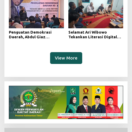
Penguatan Demokrasi
Selamat Ari Wibowo
Daerah, Abdul Giaz
Tekankan Literasi Digital
Tekankan Pentingnya
sebagai Fondasi Demokrasi
Teknologi Informasi
Modern di Pedalaman Kukar
View More