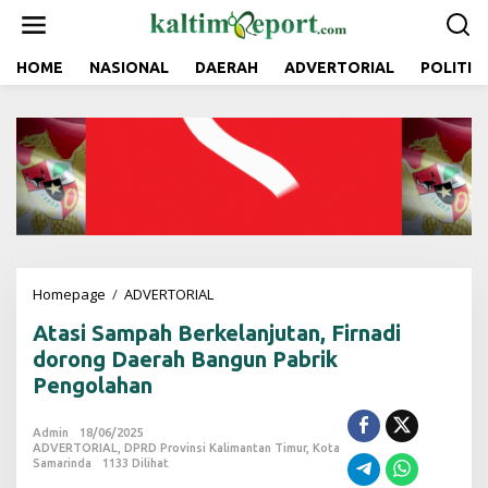
L
e
w
a
HOME
NASIONAL
DAERAH
ADVERTORIAL
POLITIK
t
i
k
e
k
o
n
t
e
n
Homepage
/
ADVERTORIAL
A
t
Atasi Sampah Berkelanjutan, Firnadi
a
s
dorong Daerah Bangun Pabrik
i
Pengolahan
S
a
m
Admin
18/06/2025
ADVERTORIAL
,
DPRD Provinsi Kalimantan Timur
p
,
Kota
Samarinda
1133 Dilihat
a