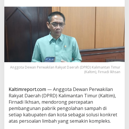
h
B
e
r
k
e
l
a
n
j
u
t
a
Anggota Dewan Perwakilan Rakyat Daerah (DPRD) Kalimantan Timur
n
(Kaltim), Firnadi Ikhsan
,
F
i
Kaltimreport.com
— Anggota Dewan Perwakilan
r
n
Rakyat Daerah (DPRD) Kalimantan Timur (Kaltim),
a
Firnadi Ikhsan, mendorong percepatan
d
pembangunan pabrik pengolahan sampah di
i
setiap kabupaten dan kota sebagai solusi konkret
d
o
atas persoalan limbah yang semakin kompleks.
r