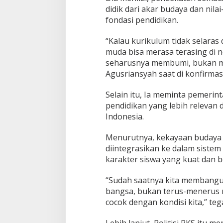
n
didik dari akar budaya dan nila
a
fondasi pendidikan.
s
i
o
“Kalau kurikulum tidak selaras 
n
muda bisa merasa terasing di ne
a
seharusnya membumi, bukan me
l
Agusriansyah saat di konfirmasi
d
i
n
Selain itu, Ia meminta pemeri
i
pendidikan yang lebih relevan 
l
Indonesia.
a
i
Menurutnya, kekayaan budaya 
m
e
diintegrasikan ke dalam sist
n
karakter siswa yang kuat dan ber
g
a
“Sudah saatnya kita membangun
n
bangsa, bukan terus-menerus 
d
u
cocok dengan kondisi kita,” teg
n
g