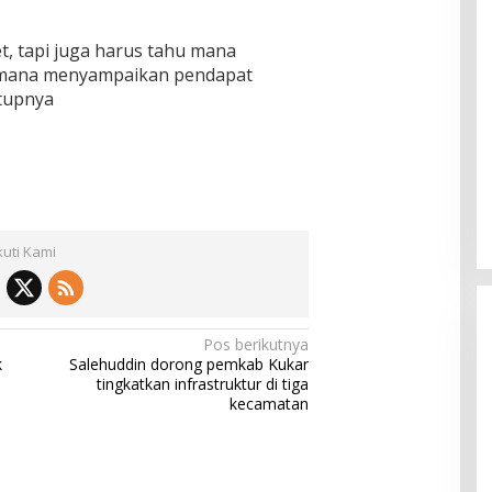
t, tapi juga harus tahu mana
aimana menyampaikan pendapat
tupnya
kuti Kami
Pos berikutnya
k
Salehuddin dorong pemkab Kukar
tingkatkan infrastruktur di tiga
kecamatan