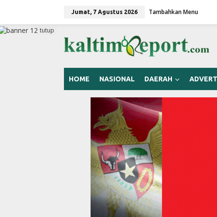
L
Tambahkan Menu
e
Jumat, 7 Agustus 2026
w
a
tutup
t
i
k
e
k
HOME
NASIONAL
DAERAH
ADVERT
o
n
t
e
n