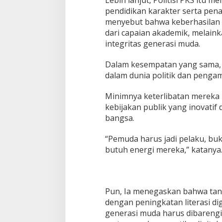
Lebih lanjut, Politisi PKS itu
u
pendidikan karakter serta pena
n
menyebut bahwa keberhasilan p
s
u
dari capaian akademik, melaink
r
integritas generasi muda.
b
u
Dalam kesempatan yang sama, 
d
dalam dunia politik dan penga
a
y
a
Minimnya keterlibatan mereka
l
kebijakan publik yang inovati
u
bangsa.
a
r
“Pemuda harus jadi pelaku, bu
butuh energi mereka,” katanya
Pun, Ia menegaskan bahwa tant
dengan peningkatan literasi di
generasi muda harus dibarengi