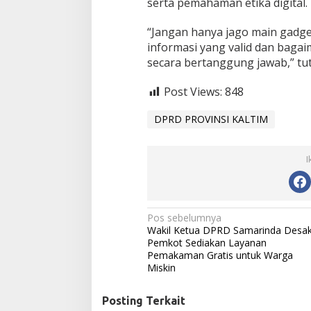
serta pemahaman etika digital.
“Jangan hanya jago main gadge
informasi yang valid dan bag
secara bertanggung jawab,” tu
Post Views:
848
DPRD PROVINSI KALTIM
I
N
Pos sebelumnya
Wakil Ketua DPRD Samarinda Desa
a
Pemkot Sediakan Layanan
Pemakaman Gratis untuk Warga
v
Miskin
i
g
Posting Terkait