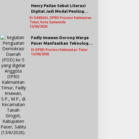
Henry Pailan Sebut Literasi
Digital Jadi Modal Penting
Wujudkan Demokrasi yang
Di DAERAH, DPRD Provinsi Kalimantan
Timur, Kota Samarinda
Lebih Terbuka
13/06/2026
Fadly Imawan Dorong Warga
Paser Manfaatkan Teknologi
Digital untuk Mengawasi
Di DPRD Provinsi Kalimantan Timur
Jalannya Pemerintahan
13/06/2026