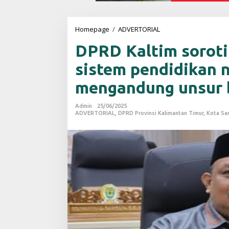
Homepage
/
ADVERTORIAL
D
P
DPRD Kaltim sorot
R
D
sistem pendidikan n
K
a
mengandung unsur 
l
t
i
Admin
25/06/2025
m
ADVERTORIAL
,
DPRD Provinsi Kalimantan Timur
,
Kota Sa
s
o
r
o
t
i
A
r
a
h
p
e