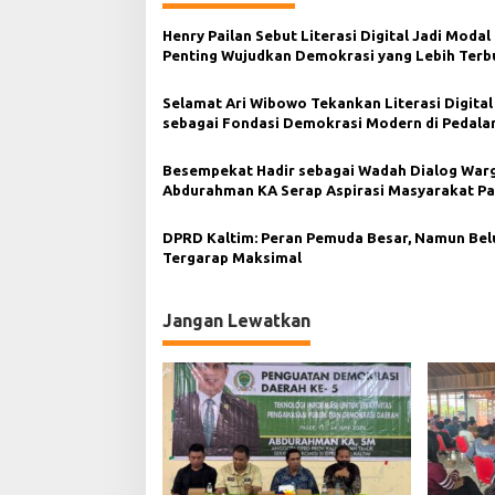
a
s
Henry Pailan Sebut Literasi Digital Jadi Modal
Penting Wujudkan Demokrasi yang Lebih Terb
i
p
Selamat Ari Wibowo Tekankan Literasi Digital
sebagai Fondasi Demokrasi Modern di Pedal
o
Kukar
s
Besempekat Hadir sebagai Wadah Dialog Warg
Abdurahman KA Serap Aspirasi Masyarakat Pa
DPRD Kaltim: Peran Pemuda Besar, Namun Be
Tergarap Maksimal
Jangan Lewatkan