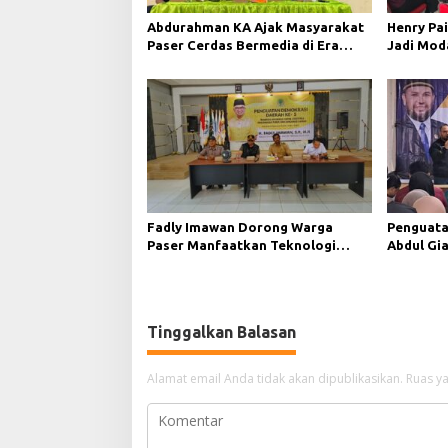
Abdurahman KA Ajak Masyarakat
Henry Pai
Paser Cerdas Bermedia di Era
Jadi Mod
Demokrasi Digital
Demokras
Fadly Imawan Dorong Warga
Penguata
Paser Manfaatkan Teknologi
Abdul Gi
Digital untuk Mengawasi Jalannya
Teknolog
Pemerintahan
Tinggalkan Balasan
Alamat email Anda tidak akan dipublikasikan.
Ruas ya