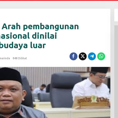
i Arah pembangunan
asional dinilai
budaya luar
marinda
848 Dilihat