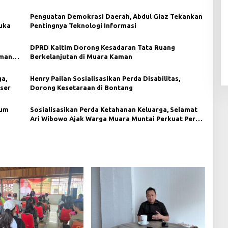
Penguatan Demokrasi Daerah, Abdul Giaz Tekankan
uka
Pentingnya Teknologi Informasi
DPRD Kaltim Dorong Kesadaran Tata Ruang
aman
Berkelanjutan di Muara Kaman
a,
Henry Pailan Sosialisasikan Perda Disabilitas,
ser
Dorong Kesetaraan di Bontang
lum
Sosialisasikan Perda Ketahanan Keluarga, Selamat
Ari Wibowo Ajak Warga Muara Muntai Perkuat Peran
Keluarga