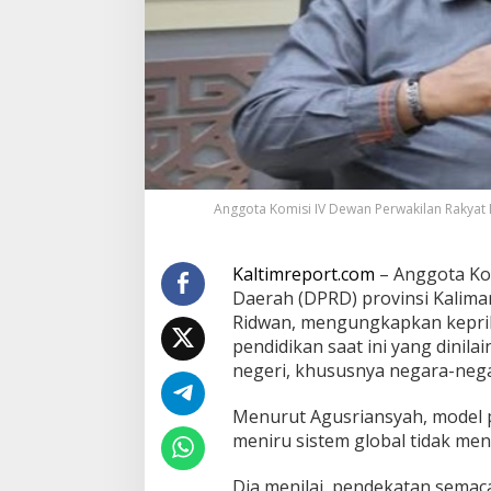
m
b
a
n
g
u
n
a
n
s
i
Anggota Komisi IV Dewan Perwakilan Rakyat 
s
t
e
Kaltimreport.com
– Anggota Ko
m
Daerah (DPRD) provinsi Kalima
p
Ridwan, mengungkapkan kepri
e
n
pendidikan saat ini yang dinila
d
negeri, khususnya negara-nega
i
d
Menurut Agusriansyah, model p
i
meniru sistem global tidak me
k
a
n
Dia menilai, pendekatan semac