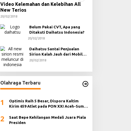
Video Kelemahan dan Kelebihan All
New Terios
20/02/2018
Belum Pakai CVT, Apa yang
Ditakuti Daihatsu Indonesia?
20/02/2018
Daihatsu Santai Penjualan
Sirion Kalah Jauh dari Mobil
LCGC
20/02/2018
Olahraga Terbaru
1
Optimis Raih 5 Besar, Dispora Kaltim
Kirim 659 Atlet pada PON XXI Aceh-Sumut
2024
2
Saat Bepe Kehilangan Medali Juara Piala
Presiden