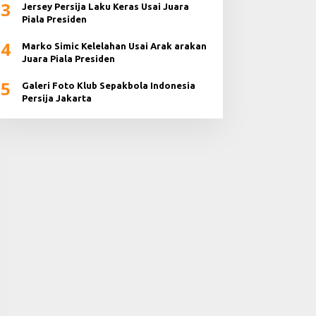
3
Jersey Persija Laku Keras Usai Juara
Piala Presiden
4
Marko Simic Kelelahan Usai Arak arakan
Juara Piala Presiden
5
Galeri Foto Klub Sepakbola Indonesia
Persija Jakarta