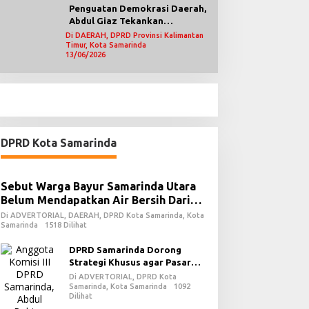
Penguatan Demokrasi Daerah,
Abdul Giaz Tekankan
Pentingnya Teknologi
Di DAERAH, DPRD Provinsi Kalimantan
Timur, Kota Samarinda
Informasi
13/06/2026
DPRD Kota Samarinda
Sebut Warga Bayur Samarinda Utara
Belum Mendapatkan Air Bersih Dari
PDAM
Di ADVERTORIAL, DAERAH, DPRD Kota Samarinda, Kota
Samarinda
1518 Dilihat
DPRD Samarinda Dorong
Strategi Khusus agar Pasar
Pagi Kembali Ramai Pasca
Di ADVERTORIAL, DPRD Kota
Revitalisasi
Samarinda, Kota Samarinda
1092
Dilihat