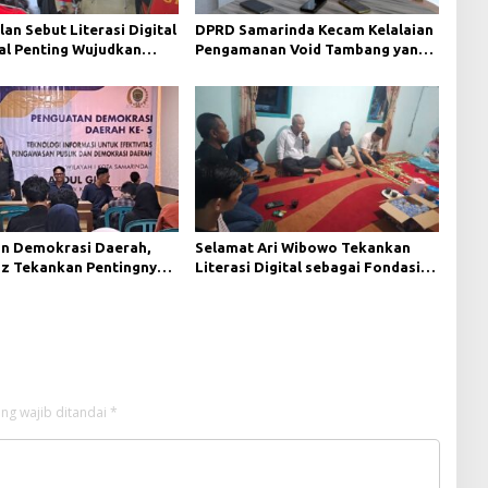
lan Sebut Literasi Digital
DPRD Samarinda Kecam Kelalaian
al Penting Wujudkan
Pengamanan Void Tambang yang
i yang Lebih Terbuka
Menelan Korban Jiwa
n Demokrasi Daerah,
Selamat Ari Wibowo Tekankan
az Tekankan Pentingnya
Literasi Digital sebagai Fondasi
i Informasi
Demokrasi Modern di Pedalaman
Kukar
ng wajib ditandai
*