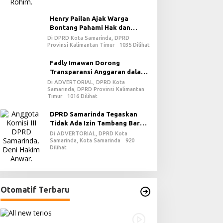
Henry Pailan Ajak Warga
Bontang Pahami Hak dan
Kewajiban dalam Demokrasi
Di DPRD Kota Samarinda, DPRD
Provinsi Kalimantan Timur
1035 Dilihat
Fadly Imawan Dorong
Transparansi Anggaran dalam
Penguatan Demokrasi Daerah
Di ADVERTORIAL, DPRD Kota
Samarinda, DPRD Provinsi Kalimantan
di PPU
Timur
1016 Dilihat
DPRD Samarinda Tegaskan
Tidak Ada Izin Tambang Baru
pada 2026
Di ADVERTORIAL, DPRD Kota
Samarinda, Kota Samarinda
920
Dilihat
Otomatif Terbaru