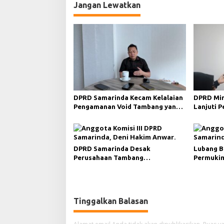
g
g
Jangan Lewatkan
a
a
M
s
i
s
i
k
p
i
n
o
s
DPRD Samarinda Kecam Kelalaian
DPRD Min
Pengamanan Void Tambang yang
Lanjuti 
Menelan Korban Jiwa
Merah da
DPRD Samarinda Desak
Lubang B
Perusahaan Tambang
Permukim
Maksimalkan Reklamasi
Minta Pe
Pascatambang
Tinggalkan Balasan