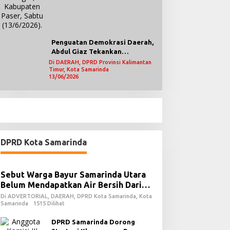
Penguatan Demokrasi Daerah,
Abdul Giaz Tekankan
Pentingnya Teknologi
Di DAERAH, DPRD Provinsi Kalimantan
Timur, Kota Samarinda
Informasi
13/06/2026
DPRD Kota Samarinda
Sebut Warga Bayur Samarinda Utara
Belum Mendapatkan Air Bersih Dari
PDAM
Di ADVERTORIAL, DAERAH, DPRD Kota Samarinda, Kota
Samarinda
1515 Dilihat
DPRD Samarinda Dorong