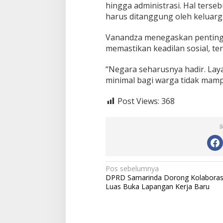
a
hingga administrasi. Hal terseb
n
harus ditanggung oleh keluarg
P
e
Vanandza menegaskan penting
m
memastikan keadilan sosial, t
a
k
a
“Negara seharusnya hadir. Layan
m
minimal bagi warga tidak mam
a
n
Post Views:
368
G
r
a
I
t
i
s
u
n
N
Pos sebelumnya
t
DPRD Samarinda Dorong Kolaboras
a
u
Luas Buka Lapangan Kerja Baru
k
v
W
a
i
r