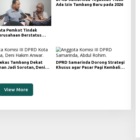
Ada Izin Tambang Baru pada 2026
ta Pemkot Tindak
Perusahaan Berstatus
ri KLHK
ekas Tambang Dekat
DPRD Samarinda Dorong Strategi
an Jadi Sorotan, Deni
Khusus agar Pasar Pagi Kembali
ngawasan Khusus
Ramai Pasca Revitalisasi
View More