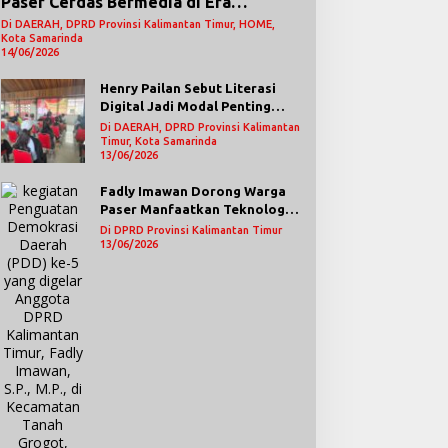
Paser Cerdas Bermedia di Era
Demokrasi Digital
Di DAERAH, DPRD Provinsi Kalimantan Timur, HOME,
Kota Samarinda
14/06/2026
Henry Pailan Sebut Literasi
Digital Jadi Modal Penting
Wujudkan Demokrasi yang
Di DAERAH, DPRD Provinsi Kalimantan
Lebih Terbuka
Timur, Kota Samarinda
13/06/2026
Fadly Imawan Dorong Warga
Paser Manfaatkan Teknologi
Digital untuk Mengawasi
Di DPRD Provinsi Kalimantan Timur
Jalannya Pemerintahan
13/06/2026