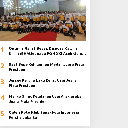
1
Optimis Raih 5 Besar, Dispora Kaltim
Kirim 659 Atlet pada PON XXI Aceh-Sumut
2024
2
Saat Bepe Kehilangan Medali Juara Piala
Presiden
3
Jersey Persija Laku Keras Usai Juara
Piala Presiden
4
Marko Simic Kelelahan Usai Arak arakan
Juara Piala Presiden
5
Galeri Foto Klub Sepakbola Indonesia
Persija Jakarta