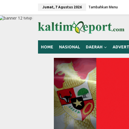
L
Tambahkan Menu
e
Jumat, 7 Agustus 2026
w
a
tutup
t
i
k
e
k
HOME
NASIONAL
DAERAH
ADVERT
o
n
t
e
n