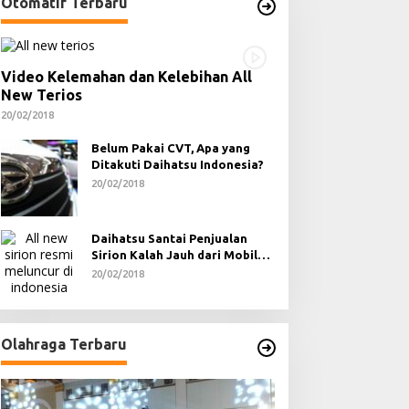
Otomatif Terbaru
Video Kelemahan dan Kelebihan All
New Terios
20/02/2018
Belum Pakai CVT, Apa yang
Ditakuti Daihatsu Indonesia?
20/02/2018
Daihatsu Santai Penjualan
Sirion Kalah Jauh dari Mobil
LCGC
20/02/2018
Olahraga Terbaru