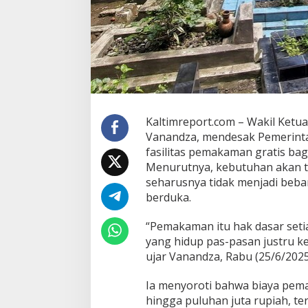
a
D
e
s
a
k
P
e
m
k
Kaltimreport.com – Wakil Ket
o
Vanandza, mendesak Pemerinta
t
fasilitas pemakaman gratis ba
S
e
Menurutnya, kebutuhan akan te
d
seharusnya tidak menjadi beba
i
berduka.
a
k
“Pemakaman itu hak dasar set
a
n
yang hidup pas-pasan justru k
L
ujar Vanandza, Rabu (25/6/2025
a
y
Ia menyoroti bahwa biaya pema
a
hingga puluhan juta rupiah, te
n