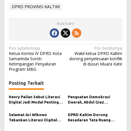
DPRD PROVINSI KALTIM
Ikuti Kami
N
Pos sebelumnya
Pos berikutnya
Ketua Komisi IV DPRD Kota
Wakil ketua DPRD Kaltim
a
Samarinda Soroti
dorong penyelesaian konflik
Ketimpangan Penyaluran
di dusun Muara Kate
v
Program MBG
i
g
Posting Terkait
a
s
Henry Pailan Sebut Literasi
Penguatan Demokrasi
Digital Jadi Modal Penting
Daerah, Abdul Giaz
i
Wujudkan Demokrasi yang
Tekankan Pentingnya
Lebih Terbuka
Teknologi Informasi
p
Selamat Ari Wibowo
DPRD Kaltim Dorong
Tekankan Literasi Digital
Kesadaran Tata Ruang
o
sebagai Fondasi Demokrasi
Berkelanjutan di Muara
Modern di Pedalaman Kukar
Kaman