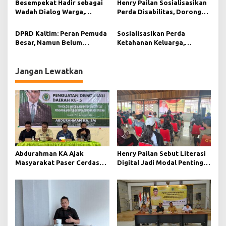
s
Besempekat Hadir sebagai
Henry Pailan Sosialisasikan
Wadah Dialog Warga,
Perda Disabilitas, Dorong
Abdurahman KA Serap
Kesetaraan di Bontang
Aspirasi Masyarakat Paser
DPRD Kaltim: Peran Pemuda
Sosialisasikan Perda
Besar, Namun Belum
Ketahanan Keluarga,
Tergarap Maksimal
Selamat Ari Wibowo Ajak
Warga Muara Muntai
Perkuat Peran Keluarga
Jangan Lewatkan
Abdurahman KA Ajak
Henry Pailan Sebut Literasi
Masyarakat Paser Cerdas
Digital Jadi Modal Penting
Bermedia di Era Demokrasi
Wujudkan Demokrasi yang
Digital
Lebih Terbuka