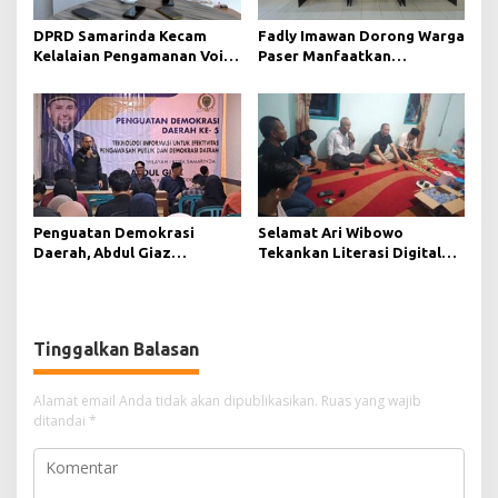
DPRD Samarinda Kecam
Fadly Imawan Dorong Warga
Kelalaian Pengamanan Void
Paser Manfaatkan
Tambang yang Menelan
Teknologi Digital untuk
Korban Jiwa
Mengawasi Jalannya
Pemerintahan
Penguatan Demokrasi
Selamat Ari Wibowo
Daerah, Abdul Giaz
Tekankan Literasi Digital
Tekankan Pentingnya
sebagai Fondasi Demokrasi
Teknologi Informasi
Modern di Pedalaman Kukar
Tinggalkan Balasan
Alamat email Anda tidak akan dipublikasikan.
Ruas yang wajib
ditandai
*