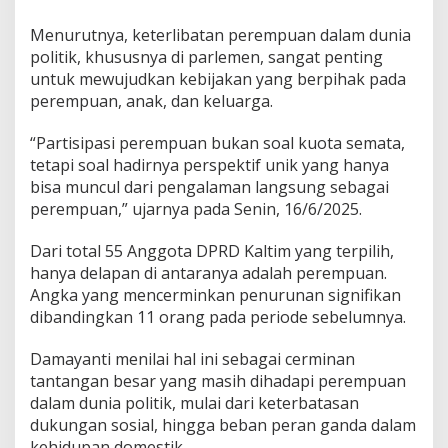
p
e
Menurutnya, keterlibatan perempuan dalam dunia
r
politik, khususnya di parlemen, sangat penting
e
m
untuk mewujudkan kebijakan yang berpihak pada
p
perempuan, anak, dan keluarga.
u
a
“Partisipasi perempuan bukan soal kuota semata,
n
tetapi soal hadirnya perspektif unik yang hanya
d
a
bisa muncul dari pengalaman langsung sebagai
l
perempuan,” ujarnya pada Senin, 16/6/2025.
a
m
Dari total 55 Anggota DPRD Kaltim yang terpilih,
p
hanya delapan di antaranya adalah perempuan.
o
l
Angka yang mencerminkan penurunan signifikan
i
dibandingkan 11 orang pada periode sebelumnya.
t
i
Damayanti menilai hal ini sebagai cerminan
k
tantangan besar yang masih dihadapi perempuan
dalam dunia politik, mulai dari keterbatasan
dukungan sosial, hingga beban peran ganda dalam
kehidupan domestik.