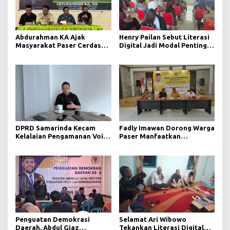
Abdurahman KA Ajak
Henry Pailan Sebut Literasi
Masyarakat Paser Cerdas
Digital Jadi Modal Penting
Bermedia di Era Demokrasi
Wujudkan Demokrasi yang
Digital
Lebih Terbuka
DPRD Samarinda Kecam
Fadly Imawan Dorong Warga
Kelalaian Pengamanan Void
Paser Manfaatkan
Tambang yang Menelan
Teknologi Digital untuk
Korban Jiwa
Mengawasi Jalannya
Pemerintahan
Penguatan Demokrasi
Selamat Ari Wibowo
Daerah, Abdul Giaz
Tekankan Literasi Digital