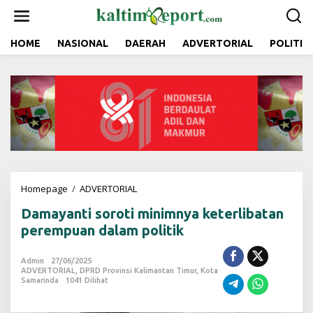
L
e
w
a
HOME
NASIONAL
DAERAH
ADVERTORIAL
POLITIK
t
i
k
e
k
o
n
t
e
n
Homepage
/
ADVERTORIAL
D
a
Damayanti soroti minimnya keterlibatan
m
a
perempuan dalam politik
y
a
Admin
27/06/2025
n
ADVERTORIAL
,
DPRD Provinsi Kalimantan Timur
,
Kota
t
Samarinda
1041 Dilihat
i
s