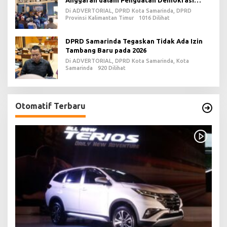
Anggaran dalam Penguatan Demokrasi
Daerah di PPU
Di ADVERTORIAL, DPRD Kota Samarinda, DPRD
Provinsi Kalimantan Timur
1016 Dilihat
DPRD Samarinda Tegaskan Tidak Ada Izin
Tambang Baru pada 2026
Di ADVERTORIAL, DPRD Kota Samarinda, Kota
Samarinda
920 Dilihat
Otomatif Terbaru