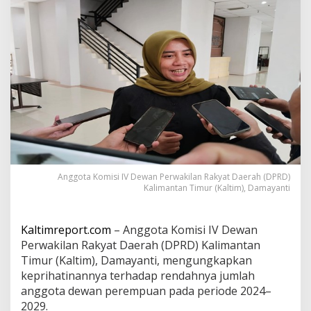
o
r
o
t
i
m
i
n
i
m
n
y
a
k
e
Anggota Komisi IV Dewan Perwakilan Rakyat Daerah (DPRD)
Kalimantan Timur (Kaltim), Damayanti
t
e
r
l
Kaltimreport.com
– Anggota Komisi IV Dewan
i
Perwakilan Rakyat Daerah (DPRD) Kalimantan
b
Timur (Kaltim), Damayanti, mengungkapkan
a
keprihatinannya terhadap rendahnya jumlah
t
a
anggota dewan perempuan pada periode 2024–
n
2029.