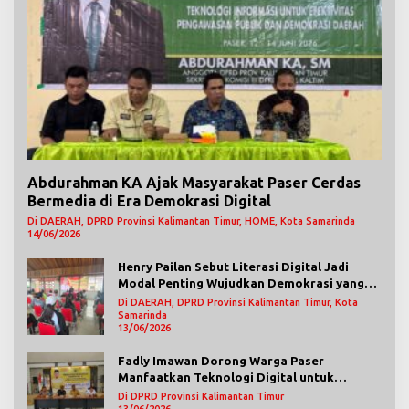
Abdurahman KA Ajak Masyarakat Paser Cerdas
Bermedia di Era Demokrasi Digital
Di DAERAH, DPRD Provinsi Kalimantan Timur, HOME, Kota Samarinda
14/06/2026
Henry Pailan Sebut Literasi Digital Jadi
Modal Penting Wujudkan Demokrasi yang
Lebih Terbuka
Di DAERAH, DPRD Provinsi Kalimantan Timur, Kota
Samarinda
13/06/2026
Fadly Imawan Dorong Warga Paser
Manfaatkan Teknologi Digital untuk
Mengawasi Jalannya Pemerintahan
Di DPRD Provinsi Kalimantan Timur
13/06/2026