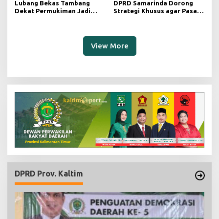
Lubang Bekas Tambang
DPRD Samarinda Dorong
Dekat Permukiman Jadi
Strategi Khusus agar Pasar
Sorotan, Deni Minta
Pagi Kembali Ramai Pasca
Pengawasan Khusus
Revitalisasi
View More
DPRD Prov. Kaltim