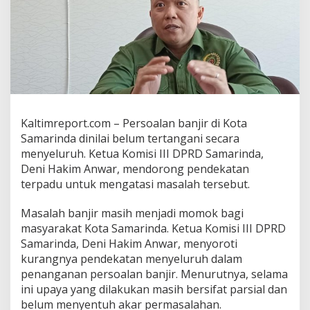
I
I
:
P
e
n
a
n
g
a
Kaltimreport.com – Persoalan banjir di Kota
n
Samarinda dinilai belum tertangani secara
a
menyeluruh. Ketua Komisi III DPRD Samarinda,
n
B
Deni Hakim Anwar, mendorong pendekatan
a
terpadu untuk mengatasi masalah tersebut.
n
j
Masalah banjir masih menjadi momok bagi
i
masyarakat Kota Samarinda. Ketua Komisi III DPRD
r
H
Samarinda, Deni Hakim Anwar, menyoroti
a
kurangnya pendekatan menyeluruh dalam
r
penanganan persoalan banjir. Menurutnya, selama
u
ini upaya yang dilakukan masih bersifat parsial dan
s
belum menyentuh akar permasalahan.
K