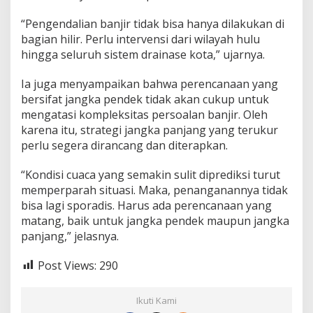
o
m
“Pengendalian banjir tidak bisa hanya dilakukan di
p
bagian hilir. Perlu intervensi dari wilayah hulu
r
hingga seluruh sistem drainase kota,” ujarnya.
e
h
e
Ia juga menyampaikan bahwa perencanaan yang
n
bersifat jangka pendek tidak akan cukup untuk
s
mengatasi kompleksitas persoalan banjir. Oleh
i
karena itu, strategi jangka panjang yang terukur
f
perlu segera dirancang dan diterapkan.
d
a
r
“Kondisi cuaca yang semakin sulit diprediksi turut
i
memperparah situasi. Maka, penanganannya tidak
H
bisa lagi sporadis. Harus ada perencanaan yang
u
matang, baik untuk jangka pendek maupun jangka
l
u
panjang,” jelasnya.
k
e
Post Views:
290
H
i
l
Ikuti Kami
i