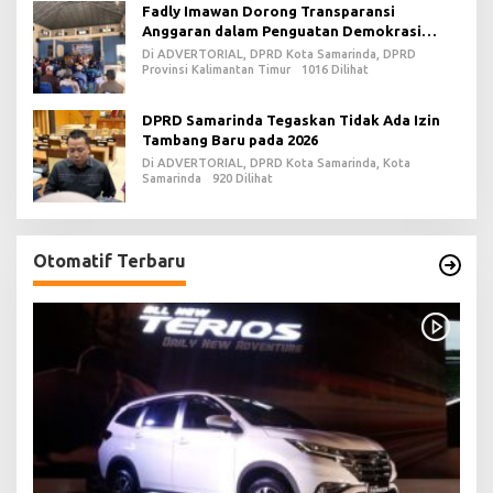
Fadly Imawan Dorong Transparansi
Anggaran dalam Penguatan Demokrasi
Daerah di PPU
Di ADVERTORIAL, DPRD Kota Samarinda, DPRD
Provinsi Kalimantan Timur
1016 Dilihat
DPRD Samarinda Tegaskan Tidak Ada Izin
Tambang Baru pada 2026
Di ADVERTORIAL, DPRD Kota Samarinda, Kota
Samarinda
920 Dilihat
Otomatif Terbaru