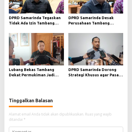
DPRD Samarinda Tegaskan
DPRD Samarinda Desak
Tidak Ada Izin Tambang
Perusahaan Tambang
Baru pada 2026
Maksimalkan Reklamasi
Pascatambang
Lubang Bekas Tambang
DPRD Samarinda Dorong
Dekat Permukiman Jadi
Strategi Khusus agar Pasar
Sorotan, Deni Minta
Pagi Kembali Ramai Pasca
Pengawasan Khusus
Revitalisasi
Tinggalkan Balasan
Alamat email Anda tidak akan dipublikasikan.
Ruas yang wajib
ditandai
*