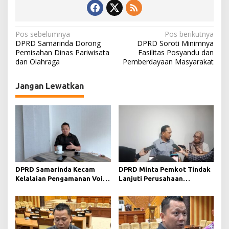
r
N
Pos sebelumnya
Pos berikutnya
DPRD Samarinda Dorong
DPRD Soroti Minimnya
a
Pemisahan Dinas Pariwisata
Fasilitas Posyandu dan
dan Olahraga
Pemberdayaan Masyarakat
v
i
Jangan Lewatkan
g
a
s
i
p
o
DPRD Samarinda Kecam
DPRD Minta Pemkot Tindak
s
Kelalaian Pengamanan Void
Lanjuti Perusahaan
Tambang yang Menelan
Berstatus Merah dari KLHK
Korban Jiwa