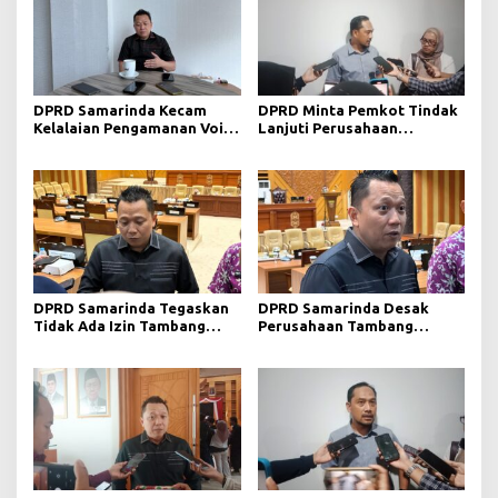
DPRD Samarinda Kecam
DPRD Minta Pemkot Tindak
Kelalaian Pengamanan Void
Lanjuti Perusahaan
Tambang yang Menelan
Berstatus Merah dari KLHK
Korban Jiwa
DPRD Samarinda Tegaskan
DPRD Samarinda Desak
Tidak Ada Izin Tambang
Perusahaan Tambang
Baru pada 2026
Maksimalkan Reklamasi
Pascatambang