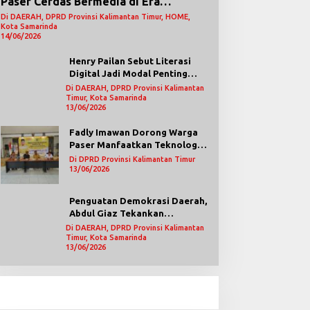
Paser Cerdas Bermedia di Era
Demokrasi Digital
Di DAERAH, DPRD Provinsi Kalimantan Timur, HOME,
Kota Samarinda
14/06/2026
Henry Pailan Sebut Literasi
Digital Jadi Modal Penting
Wujudkan Demokrasi yang
Di DAERAH, DPRD Provinsi Kalimantan
Timur, Kota Samarinda
Lebih Terbuka
13/06/2026
Fadly Imawan Dorong Warga
Paser Manfaatkan Teknologi
Digital untuk Mengawasi
Di DPRD Provinsi Kalimantan Timur
Jalannya Pemerintahan
13/06/2026
Penguatan Demokrasi Daerah,
Abdul Giaz Tekankan
Pentingnya Teknologi
Di DAERAH, DPRD Provinsi Kalimantan
Timur, Kota Samarinda
Informasi
13/06/2026