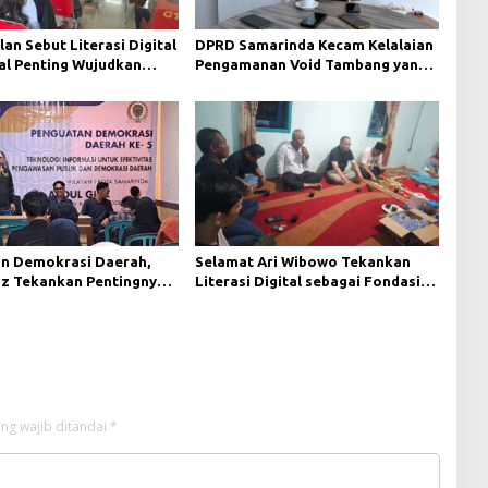
lan Sebut Literasi Digital
DPRD Samarinda Kecam Kelalaian
al Penting Wujudkan
Pengamanan Void Tambang yang
i yang Lebih Terbuka
Menelan Korban Jiwa
n Demokrasi Daerah,
Selamat Ari Wibowo Tekankan
az Tekankan Pentingnya
Literasi Digital sebagai Fondasi
i Informasi
Demokrasi Modern di Pedalaman
Kukar
ng wajib ditandai
*