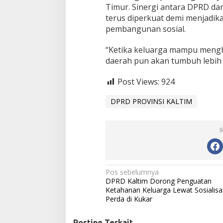
Timur. Sinergi antara DPRD dan
terus diperkuat demi menjadik
pembangunan sosial.
“Ketika keluarga mampu meng
daerah pun akan tumbuh lebih 
Post Views:
924
DPRD PROVINSI KALTIM
I
N
Pos sebelumnya
DPRD Kaltim Dorong Penguatan
a
Ketahanan Keluarga Lewat Sosialisa
Perda di Kukar
v
i
Posting Terkait