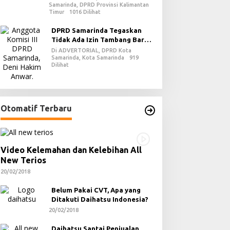
Samarinda, DPRD Provinsi Kalimantan
di PPU
Timur
1016 Dilihat
DPRD Samarinda Tegaskan
Tidak Ada Izin Tambang Baru
pada 2026
Di ADVERTORIAL, DPRD Kota
Samarinda, Kota Samarinda
919
Dilihat
Otomatif Terbaru
Video Kelemahan dan Kelebihan All
New Terios
20/02/2018
Belum Pakai CVT, Apa yang
Ditakuti Daihatsu Indonesia?
20/02/2018
Daihatsu Santai Penjualan