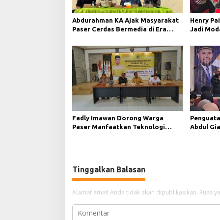
Abdurahman KA Ajak Masyarakat
Henry Pai
Paser Cerdas Bermedia di Era
Jadi Mod
Demokrasi Digital
Demokras
Fadly Imawan Dorong Warga
Penguata
Paser Manfaatkan Teknologi
Abdul Gi
Digital untuk Mengawasi Jalannya
Teknolog
Pemerintahan
Tinggalkan Balasan
Alamat email Anda tidak akan dipublikasikan.
Ruas ya