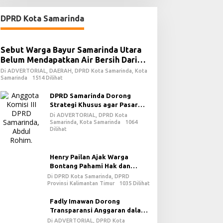
DPRD Kota Samarinda
Sebut Warga Bayur Samarinda Utara
Belum Mendapatkan Air Bersih Dari
PDAM
Di ADVERTORIAL, DAERAH, DPRD Kota Samarinda, Kota
Samarinda
1514 Dilihat
DPRD Samarinda Dorong
Strategi Khusus agar Pasar
Pagi Kembali Ramai Pasca
Di ADVERTORIAL, DPRD Kota
Revitalisasi
Samarinda, Kota Samarinda
1064
Dilihat
Henry Pailan Ajak Warga
Bontang Pahami Hak dan
Kewajiban dalam Demokrasi
Di DPRD Kota Samarinda, DPRD
Provinsi Kalimantan Timur
1035 Dilihat
Fadly Imawan Dorong
Transparansi Anggaran dalam
Penguatan Demokrasi Daerah
Di ADVERTORIAL, DPRD Kota