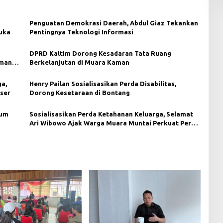
Penguatan Demokrasi Daerah, Abdul Giaz Tekankan
uka
Pentingnya Teknologi Informasi
DPRD Kaltim Dorong Kesadaran Tata Ruang
aman
Berkelanjutan di Muara Kaman
a,
Henry Pailan Sosialisasikan Perda Disabilitas,
ser
Dorong Kesetaraan di Bontang
lum
Sosialisasikan Perda Ketahanan Keluarga, Selamat
Ari Wibowo Ajak Warga Muara Muntai Perkuat Peran
Keluarga