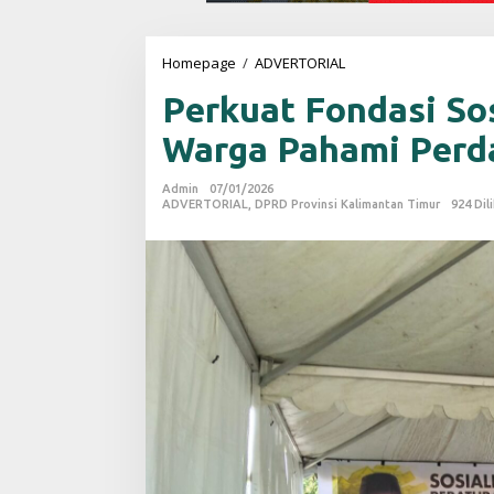
Homepage
/
ADVERTORIAL
P
e
Perkuat Fondasi So
r
k
Warga Pahami Perd
u
a
t
Admin
07/01/2026
F
ADVERTORIAL
,
DPRD Provinsi Kalimantan Timur
924 Dil
o
n
d
a
s
i
S
o
s
i
a
l
,
F