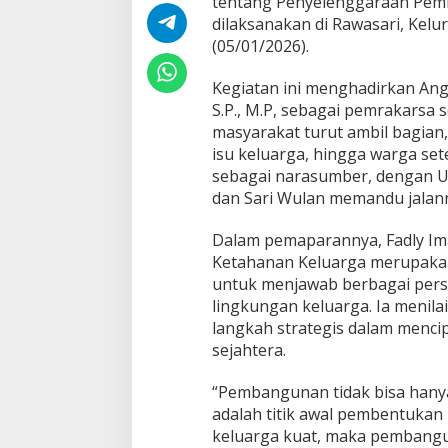
tentang Penyelenggaraan Pem
P
dilaksanakan di Rawasari, Kel
e
r
(05/01/2026).
d
a
Kegiatan ini menghadirkan Ang
K
S.P., M.P, sebagai pemrakarsa s
e
masyarakat turut ambil bagian,
t
a
isu keluarga, hingga warga set
h
sebagai narasumber, dengan 
a
dan Sari Wulan memandu jalann
n
a
Dalam pemaparannya, Fadly I
n
K
Ketahanan Keluarga merupakan i
e
untuk menjawab berbagai perso
l
lingkungan keluarga. Ia menila
u
langkah strategis dalam menci
a
sejahtera.
r
g
a
“Pembangunan tidak bisa hanya
adalah titik awal pembentukan 
keluarga kuat, maka pembangu