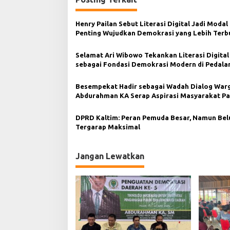
g
a
Henry Pailan Sebut Literasi Digital Jadi Modal
s
Penting Wujudkan Demokrasi yang Lebih Terb
i
Selamat Ari Wibowo Tekankan Literasi Digital
p
sebagai Fondasi Demokrasi Modern di Pedal
Kukar
o
Besempekat Hadir sebagai Wadah Dialog Warg
s
Abdurahman KA Serap Aspirasi Masyarakat Pa
DPRD Kaltim: Peran Pemuda Besar, Namun Be
Tergarap Maksimal
Jangan Lewatkan