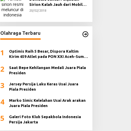
Sirion Kalah Jauh dari Mobil
LCGC
20/02/2018
Olahraga Terbaru
1
Optimis Raih 5 Besar, Dispora Kaltim
Kirim 659 Atlet pada PON XXI Aceh-Sumut
2024
2
Saat Bepe Kehilangan Medali Juara Piala
Presiden
3
Jersey Persija Laku Keras Usai Juara
Piala Presiden
4
Marko Simic Kelelahan Usai Arak arakan
Juara Piala Presiden
5
Galeri Foto Klub Sepakbola Indonesia
Persija Jakarta