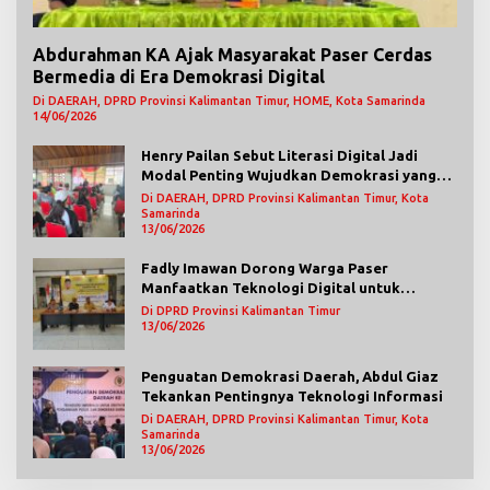
Abdurahman KA Ajak Masyarakat Paser Cerdas
Bermedia di Era Demokrasi Digital
Di DAERAH, DPRD Provinsi Kalimantan Timur, HOME, Kota Samarinda
14/06/2026
Henry Pailan Sebut Literasi Digital Jadi
Modal Penting Wujudkan Demokrasi yang
Lebih Terbuka
Di DAERAH, DPRD Provinsi Kalimantan Timur, Kota
Samarinda
13/06/2026
Fadly Imawan Dorong Warga Paser
Manfaatkan Teknologi Digital untuk
Mengawasi Jalannya Pemerintahan
Di DPRD Provinsi Kalimantan Timur
13/06/2026
Penguatan Demokrasi Daerah, Abdul Giaz
Tekankan Pentingnya Teknologi Informasi
Di DAERAH, DPRD Provinsi Kalimantan Timur, Kota
Samarinda
13/06/2026