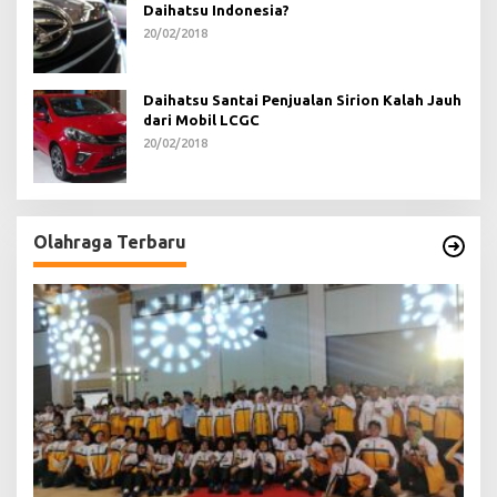
Daihatsu Indonesia?
20/02/2018
Daihatsu Santai Penjualan Sirion Kalah Jauh
dari Mobil LCGC
20/02/2018
Olahraga Terbaru