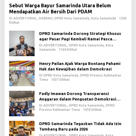
Sebut Warga Bayur Samarinda Utara Belum
Mendapatkan Air Bersih Dari PDAM
Di ADVERTORIAL, DAERAH, DPRD Kota Samarinda, Kota Samarinda
1520
Dilihat
DPRD Samarinda Dorong Strategi Khusus
agar Pasar Pagi Kembali Ramai Pasca
Revitalisasi
Di ADVERTORIAL, DPRD Kota Samarinda, Kota
Samarinda
1164 Dilihat
Henry Pailan Ajak Warga Bontang Pahami
Hak dan Kewajiban dalam Demokrasi
Di DPRD Kota Samarinda, DPRD Provinsi Kalimantan
Timur
1037 Dilihat
Fadly Imawan Dorong Transparansi
Anggaran dalam Penguatan Demokrasi
Daerah di PPU
Di ADVERTORIAL, DPRD Kota Samarinda, DPRD
Provinsi Kalimantan Timur
1018 Dilihat
DPRD Samarinda Tegaskan Tidak Ada Izin
Tambang Baru pada 2026
Di ADVERTORIAL, DPRD Kota Samarinda, Kota