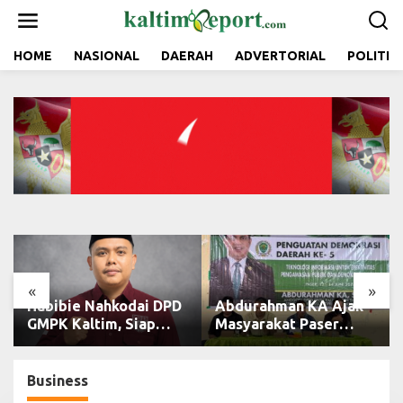
L
e
w
a
HOME
NASIONAL
DAERAH
ADVERTORIAL
POLITIK
t
i
k
e
k
o
n
t
e
n
«
»
Habibie Nahkodai DPD
Abdurahman KA Ajak
GMPK Kaltim, Siap
Masyarakat Paser
Perkuat Kaderisasi
Cerdas Bermedia di
dan Pengabdian
Era Demokrasi Digital
Pemuda
Business