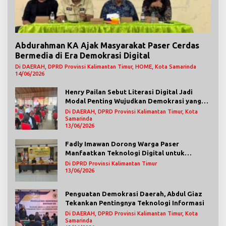
Abdurahman KA Ajak Masyarakat Paser Cerdas
Bermedia di Era Demokrasi Digital
Di DAERAH, DPRD Provinsi Kalimantan Timur, HOME, Kota Samarinda
14/06/2026
Henry Pailan Sebut Literasi Digital Jadi
Modal Penting Wujudkan Demokrasi yang
Lebih Terbuka
Di DAERAH, DPRD Provinsi Kalimantan Timur, Kota
Samarinda
13/06/2026
Fadly Imawan Dorong Warga Paser
Manfaatkan Teknologi Digital untuk
Mengawasi Jalannya Pemerintahan
Di DPRD Provinsi Kalimantan Timur
13/06/2026
Penguatan Demokrasi Daerah, Abdul Giaz
Tekankan Pentingnya Teknologi Informasi
Di DAERAH, DPRD Provinsi Kalimantan Timur, Kota
Samarinda