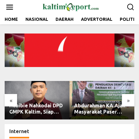
L
e
w
a
HOME
NASIONAL
DAERAH
ADVERTORIAL
POLITIK
t
i
k
e
k
o
n
t
e
n
«
»
Habibie Nahkodai DPD
Abdurahman KA Ajak
GMPK Kaltim, Siap
Masyarakat Paser
Perkuat Kaderisasi
Cerdas Bermedia di
dan Pengabdian
Era Demokrasi Digital
Pemuda
Internet