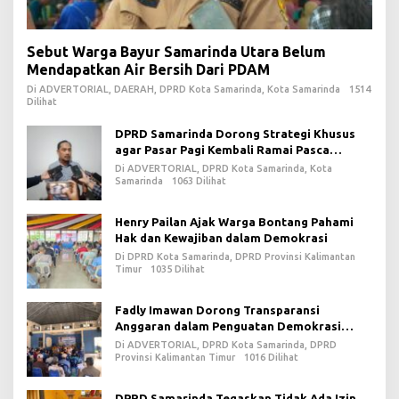
Sebut Warga Bayur Samarinda Utara Belum
Mendapatkan Air Bersih Dari PDAM
Di ADVERTORIAL, DAERAH, DPRD Kota Samarinda, Kota Samarinda
1514
Dilihat
DPRD Samarinda Dorong Strategi Khusus
agar Pasar Pagi Kembali Ramai Pasca
Revitalisasi
Di ADVERTORIAL, DPRD Kota Samarinda, Kota
Samarinda
1063 Dilihat
Henry Pailan Ajak Warga Bontang Pahami
Hak dan Kewajiban dalam Demokrasi
Di DPRD Kota Samarinda, DPRD Provinsi Kalimantan
Timur
1035 Dilihat
Fadly Imawan Dorong Transparansi
Anggaran dalam Penguatan Demokrasi
Daerah di PPU
Di ADVERTORIAL, DPRD Kota Samarinda, DPRD
Provinsi Kalimantan Timur
1016 Dilihat
DPRD Samarinda Tegaskan Tidak Ada Izin