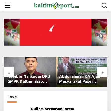
L
e
w
a
t
i
k
e
k
o
n
t
e
n
«
»
Habibie Nahkodai DPD
Abdurahman KA Ajak
GMPK Kaltim, Siap
Masyarakat Paser
Perkuat Kaderisasi
Cerdas Bermedia di
dan Pengabdian
Era Demokrasi Digital
Pemuda
Love
Nullam accumsan lorem