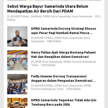
Sebut Warga Bayur Samarinda Utara Belum
Mendapatkan Air Bersih Dari PDAM
Di ADVERTORIAL, DAERAH, DPRD Kota Samarinda, Kota Samarinda
1515
Dilihat
DPRD Samarinda Dorong Strategi Khusus
agar Pasar Pagi Kembali Ramai Pasca
Revitalisasi
Di ADVERTORIAL, DPRD Kota Samarinda, Kota
Samarinda
1080 Dilihat
Henry Pailan Ajak Warga Bontang Pahami
Hak dan Kewajiban dalam Demokrasi
Di DPRD Kota Samarinda, DPRD Provinsi Kalimantan
Timur
1035 Dilihat
Fadly Imawan Dorong Transparansi
Anggaran dalam Penguatan Demokrasi
Daerah di PPU
Di ADVERTORIAL, DPRD Kota Samarinda, DPRD
Provinsi Kalimantan Timur
1016 Dilihat
DPRD Samarinda Tegaskan Tidak Ada Izin
Tambang Baru pada 2026