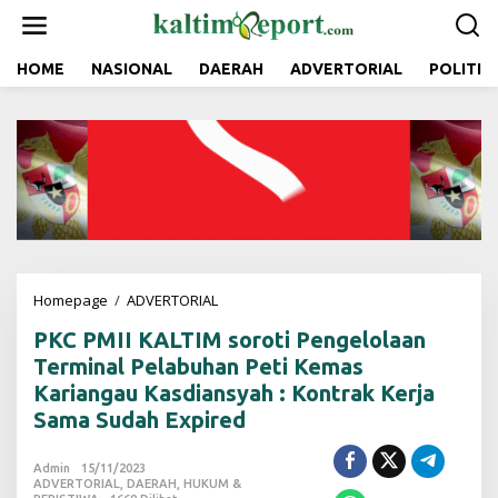
L
e
w
a
HOME
NASIONAL
DAERAH
ADVERTORIAL
POLITIK
t
i
k
e
k
o
n
t
e
n
Homepage
/
ADVERTORIAL
P
K
PKC PMII KALTIM soroti Pengelolaan
C
P
Terminal Pelabuhan Peti Kemas
M
Kariangau Kasdiansyah : Kontrak Kerja
I
Sama Sudah Expired
I
K
A
Admin
15/11/2023
L
ADVERTORIAL
,
DAERAH
,
HUKUM &