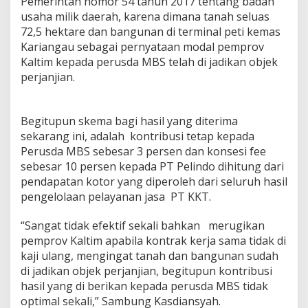
Pemerintah nomor 54 tahun 2017 tentang badan
e
usaha milik daerah, karena dimana tanah seluas
r
72,5 hektare dan bangunan di terminal peti kemas
j
a
Kariangau sebagai pernyataan modal pemprov
S
Kaltim kepada perusda MBS telah di jadikan objek
a
perjanjian.
m
a
S
u
Begitupun skema bagi hasil yang diterima
d
sekarang ini, adalah kontribusi tetap kepada
a
Perusda MBS sebesar 3 persen dan konsesi fee
h
sebesar 10 persen kepada PT Pelindo dihitung dari
E
x
pendapatan kotor yang diperoleh dari seluruh hasil
p
pengelolaan pelayanan jasa PT KKT.
i
r
“Sangat tidak efektif sekali bahkan merugikan
e
pemprov Kaltim apabila kontrak kerja sama tidak di
d
kaji ulang, mengingat tanah dan bangunan sudah
di jadikan objek perjanjian, begitupun kontribusi
hasil yang di berikan kepada perusda MBS tidak
optimal sekali,” Sambung Kasdiansyah.