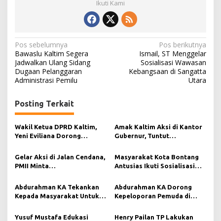
Ikuti Kami
N
Pos sebelumnya
Pos berikutnya
Bawaslu Kaltim Segera
Ismail, ST Menggelar
a
Jadwalkan Ulang Sidang
Sosialisasi Wawasan
Dugaan Pelanggaran
Kebangsaan di Sangatta
v
Administrasi Pemilu
Utara
i
g
Posting Terkait
a
s
Wakil Ketua DPRD Kaltim,
Amak Kaltim Aksi di Kantor
Yeni Eviliana Dorong
Gubernur, Tuntut
i
Pertumbuhan Industri
Transparansi Pajak,
Media.
Renovasi Gedung DPRD
p
Gelar Aksi di Jalan Cendana,
Masyarakat Kota Bontang
Kaltim dan Pejabat
PMII Minta
Antusias Ikuti Sosialisasi
o
Bayangan di Lingkaran
Pertanggungjawaban dan
Penguatan Demokrasi Yang
Pemerintah.
s
Depo PT Pertamina Patra
dilaksanakan oleh Henry
Abdurahman KA Tekankan
Abdurahman KA Dorong
Niaga Fuel Terminal
Pailan TP, SE.
Kepada Masyarakat Untuk
Kepeloporan Pemuda di
Samarinda di Pindahkan.
Perkuat Demokrasi di Era
Kabupaten Paser Melalui
Reformasi
Sosialisasi Perda
Yusuf Mustafa Edukasi
Henry Pailan TP Lakukan