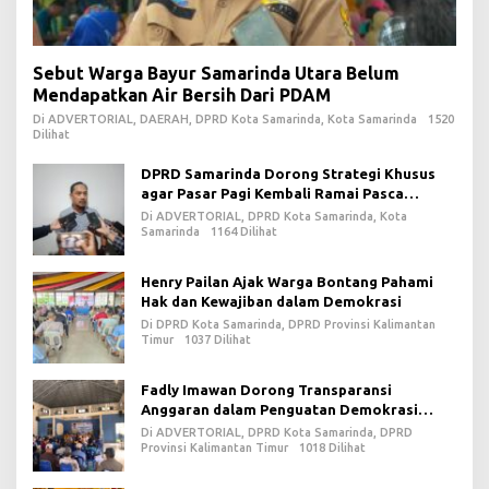
Sebut Warga Bayur Samarinda Utara Belum
Mendapatkan Air Bersih Dari PDAM
Di ADVERTORIAL, DAERAH, DPRD Kota Samarinda, Kota Samarinda
1520
Dilihat
DPRD Samarinda Dorong Strategi Khusus
agar Pasar Pagi Kembali Ramai Pasca
Revitalisasi
Di ADVERTORIAL, DPRD Kota Samarinda, Kota
Samarinda
1164 Dilihat
Henry Pailan Ajak Warga Bontang Pahami
Hak dan Kewajiban dalam Demokrasi
Di DPRD Kota Samarinda, DPRD Provinsi Kalimantan
Timur
1037 Dilihat
Fadly Imawan Dorong Transparansi
Anggaran dalam Penguatan Demokrasi
Daerah di PPU
Di ADVERTORIAL, DPRD Kota Samarinda, DPRD
Provinsi Kalimantan Timur
1018 Dilihat