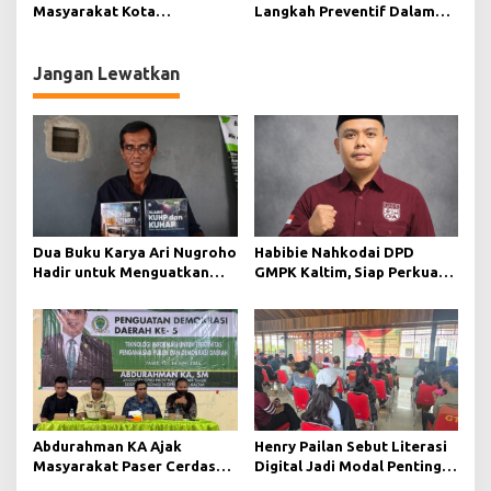
Masyarakat Kota
Langkah Preventif Dalam
Balikpapan Tentang Pajak
Mencegah Penyalahgunaan
dan Retribusi Daerah Lewat
Narkoba di Kota Bontang
Sosialisasi
Jangan Lewatkan
Dua Buku Karya Ari Nugroho
Habibie Nahkodai DPD
Hadir untuk Menguatkan
GMPK Kaltim, Siap Perkuat
Kesadaran Hukum dan
Kaderisasi dan Pengabdian
Menyongsong Indonesia
Pemuda
Emas Berlandaskan
Keadilan dan transparansi
keterbukaan informasi
publik
Abdurahman KA Ajak
Henry Pailan Sebut Literasi
Masyarakat Paser Cerdas
Digital Jadi Modal Penting
Bermedia di Era Demokrasi
Wujudkan Demokrasi yang