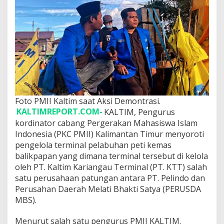
n
a
l
P
e
l
a
b
u
h
a
Foto PMII Kaltim saat Aksi Demontrasi.
n
P
KALTIMREPORT.COM-
KALTIM, Pengurus
e
kordinator cabang Pergerakan Mahasiswa Islam
t
Indonesia (PKC PMII) Kalimantan Timur menyoroti
i
pengelola terminal pelabuhan peti kemas
K
balikpapan yang dimana terminal tersebut di kelola
e
m
oleh PT. Kaltim Kariangau Terminal (PT. KTT) salah
a
satu perusahaan patungan antara PT. Pelindo dan
s
Perusahan Daerah Melati Bhakti Satya (PERUSDA
K
MBS).
a
r
i
Menurut salah satu pengurus PMII KALTIM.