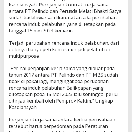
a
Kasdiansyah, Pernjanjian kontrak kerja sama
n
antara PT Pelindo dan Perusda Melati Bhakti Satya
g
sudah kadaluwarsa, dikarenakan ada perubahan
a
u
rencana induk pelabuhan yang di tetapkan pada
K
tanggal 15 mei 2023 kemarin.
a
s
Terjadi perubahan rencana induk pelabuhan, dari
d
dulunya hanya peti kemas menjadi pelabuhan
i
a
multipurpose.
n
s
“Perihal perjanjian kerja sama yang dibuat pada
y
tahun 2017 antara PT Pelindo dan PT MBS sudah
a
tidak di pakai lagi, mengingat ada perubahan
h
:
rencana induk pelabuhan Balikpapan yang
K
ditetapkan pada 15 Mei 2023 lalu sehingga perlu
o
ditinjau kembali oleh Pemprov Kaltim,” Ungkap
n
Kasdiansyah.
t
r
a
Perjanjian kerja sama antara kedua perusahaan
k
tersebut harus berpedoman pada Peraturan
K