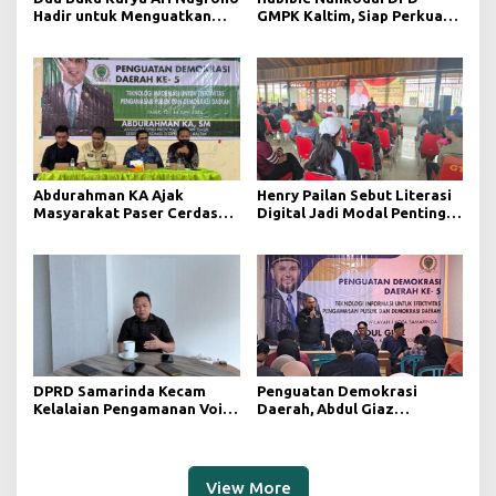
Hadir untuk Menguatkan
GMPK Kaltim, Siap Perkuat
Kesadaran Hukum dan
Kaderisasi dan Pengabdian
Menyongsong Indonesia
Pemuda
Emas Berlandaskan
Keadilan dan transparansi
keterbukaan informasi
publik
Abdurahman KA Ajak
Henry Pailan Sebut Literasi
Masyarakat Paser Cerdas
Digital Jadi Modal Penting
Bermedia di Era Demokrasi
Wujudkan Demokrasi yang
Digital
Lebih Terbuka
DPRD Samarinda Kecam
Penguatan Demokrasi
Kelalaian Pengamanan Void
Daerah, Abdul Giaz
Tambang yang Menelan
Tekankan Pentingnya
Korban Jiwa
Teknologi Informasi
View More