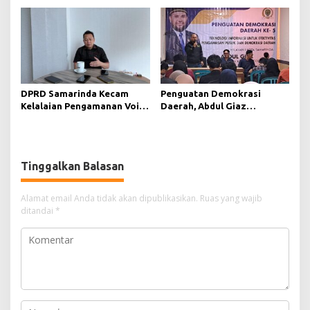
Digital
Lebih Terbuka
DPRD Samarinda Kecam
Penguatan Demokrasi
Kelalaian Pengamanan Void
Daerah, Abdul Giaz
Tambang yang Menelan
Tekankan Pentingnya
Korban Jiwa
Teknologi Informasi
Tinggalkan Balasan
Alamat email Anda tidak akan dipublikasikan.
Ruas yang wajib
ditandai
*