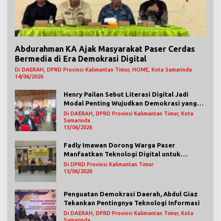
Abdurahman KA Ajak Masyarakat Paser Cerdas
Bermedia di Era Demokrasi Digital
Di DAERAH, DPRD Provinsi Kalimantan Timur, HOME, Kota Samarinda
14/06/2026
Henry Pailan Sebut Literasi Digital Jadi
Modal Penting Wujudkan Demokrasi yang
Lebih Terbuka
Di DAERAH, DPRD Provinsi Kalimantan Timur, Kota
Samarinda
13/06/2026
Fadly Imawan Dorong Warga Paser
Manfaatkan Teknologi Digital untuk
Mengawasi Jalannya Pemerintahan
Di DPRD Provinsi Kalimantan Timur
13/06/2026
Penguatan Demokrasi Daerah, Abdul Giaz
Tekankan Pentingnya Teknologi Informasi
Di DAERAH, DPRD Provinsi Kalimantan Timur, Kota
Samarinda