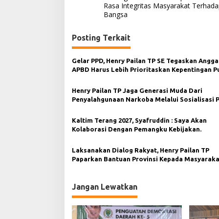
Rasa Integritas Masyarakat Terhada
v
Bangsa
i
g
Posting Terkait
a
s
Gelar PPD, Henry Pailan TP SE Tegaskan Angg
APBD Harus Lebih Prioritaskan Kepentingan Pu
i
p
Henry Pailan TP Jaga Generasi Muda Dari
Penyalahgunaan Narkoba Melalui Sosialisasi 
o
s
Kaltim Terang 2027, Syafruddin : Saya Akan
Kolaborasi Dengan Pemangku Kebijakan.
Laksanakan Dialog Rakyat, Henry Pailan TP
Paparkan Bantuan Provinsi Kepada Masyaraka
Taman.
Jangan Lewatkan