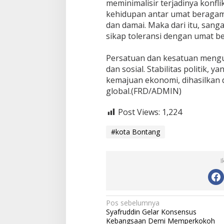
meminimalisir terjadinya konfl
kehidupan antar umat beragam
dan damai. Maka dari itu, san
sikap toleransi dengan umat be
Persatuan dan kesatuan mengur
dan sosial. Stabilitas politik
kemajuan ekonomi, dihasilkan 
global.(FRD/ADMIN)
Post Views:
1,224
#kota Bontang
I
N
Pos sebelumnya
Syafruddin Gelar Konsensus
a
Kebangsaan Demi Memperkokoh