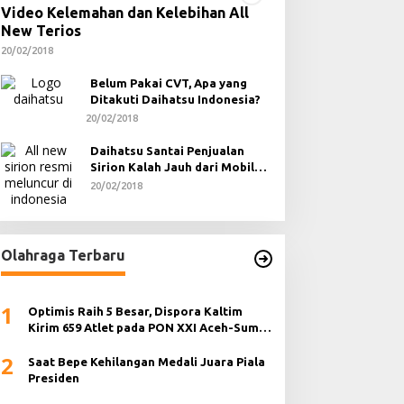
Video Kelemahan dan Kelebihan All
New Terios
20/02/2018
Belum Pakai CVT, Apa yang
Ditakuti Daihatsu Indonesia?
20/02/2018
Daihatsu Santai Penjualan
Sirion Kalah Jauh dari Mobil
LCGC
20/02/2018
Olahraga Terbaru
1
Optimis Raih 5 Besar, Dispora Kaltim
Kirim 659 Atlet pada PON XXI Aceh-Sumut
2024
2
Saat Bepe Kehilangan Medali Juara Piala
Presiden