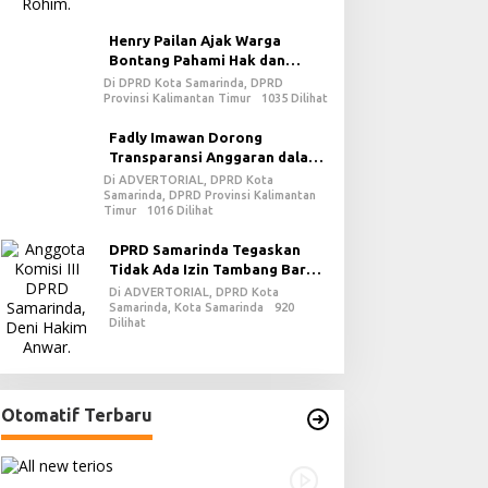
Henry Pailan Ajak Warga
Bontang Pahami Hak dan
Kewajiban dalam Demokrasi
Di DPRD Kota Samarinda, DPRD
Provinsi Kalimantan Timur
1035 Dilihat
Fadly Imawan Dorong
Transparansi Anggaran dalam
Penguatan Demokrasi Daerah
Di ADVERTORIAL, DPRD Kota
Samarinda, DPRD Provinsi Kalimantan
di PPU
Timur
1016 Dilihat
DPRD Samarinda Tegaskan
Tidak Ada Izin Tambang Baru
pada 2026
Di ADVERTORIAL, DPRD Kota
Samarinda, Kota Samarinda
920
Dilihat
Otomatif Terbaru