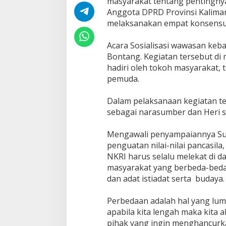
masyarakat tentang pentingny
L
Anggota DPRD Provinsi Kalimant
e
w
melaksanakan empat konsensus
a
t
Acara Sosialisasi wawasan keba
S
Bontang. Kegiatan tersebut di m
o
hadiri oleh tokoh masyarakat,
s
w
pemuda.
a
s
Dalam pelaksanaan kegiatan t
b
sebagai narasumber dan Heri s
a
n
g
Mengawali penyampaiannya Su
penguatan nilai-nilai pancasil
NKRI harus selalu melekat di dal
masyarakat yang berbeda-beda
dan adat istiadat serta budaya.
Perbedaan adalah hal yang lum
apabila kita lengah maka kita 
pihak yang ingin menghancurkan