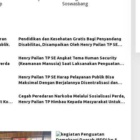
p
Soswasbang
aran
Pendidikan dan Kesehatan Gratis Bagi Penyandang
blik.
Disabilitas, Disampaikan Oleh Henry Pailan TP SE
Saat Menggelar Sosper di Bontang
Henry Pailan TP SE Angkat Tema Human Security
Perda
(Keamanan Manusia) Saat Laksanakan Penguatan
Demokrasi di Bontang
Henry Pailan TP SE Harap Pelayanan Publik Bisa
Maksimal Dengan Berjalannya Disentralisasi dan
Otonomisasi Di Daerah.
Cegah Peredaran Narkoba Melalui Sosialisasi Perda,
t Kota
Henry Pailan TP Himbau Kepada Masyarakat Untuk
Kerjasama.