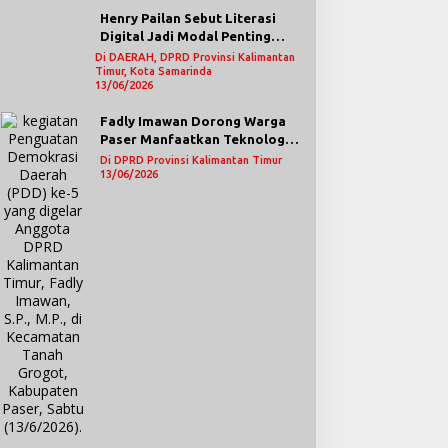
Henry Pailan Sebut Literasi
Digital Jadi Modal Penting
Wujudkan Demokrasi yang
Di DAERAH, DPRD Provinsi Kalimantan
Timur, Kota Samarinda
Lebih Terbuka
13/06/2026
Fadly Imawan Dorong Warga
Paser Manfaatkan Teknologi
Digital untuk Mengawasi
Di DPRD Provinsi Kalimantan Timur
Jalannya Pemerintahan
13/06/2026