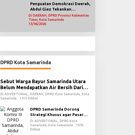
Penguatan Demokrasi Daerah,
Abdul Giaz Tekankan
Pentingnya Teknologi
Di DAERAH, DPRD Provinsi Kalimantan
Timur, Kota Samarinda
Informasi
13/06/2026
DPRD Kota Samarinda
Sebut Warga Bayur Samarinda Utara
Belum Mendapatkan Air Bersih Dari
PDAM
Di ADVERTORIAL, DAERAH, DPRD Kota Samarinda, Kota
Samarinda
1515 Dilihat
DPRD Samarinda Dorong
Strategi Khusus agar Pasar
Pagi Kembali Ramai Pasca
Di ADVERTORIAL, DPRD Kota
Revitalisasi
Samarinda, Kota Samarinda
1076
Dilihat