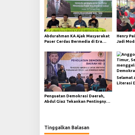
Abdurahman KA Ajak Masyarakat
Henry Pai
Paser Cerdas Bermedia di Era
Jadi Mod
Demokrasi Digital
Demokras
Selamat 
Literasi 
Demokras
Kukar
Penguatan Demokrasi Daerah,
Abdul Giaz Tekankan Pentingnya
Teknologi Informasi
Tinggalkan Balasan