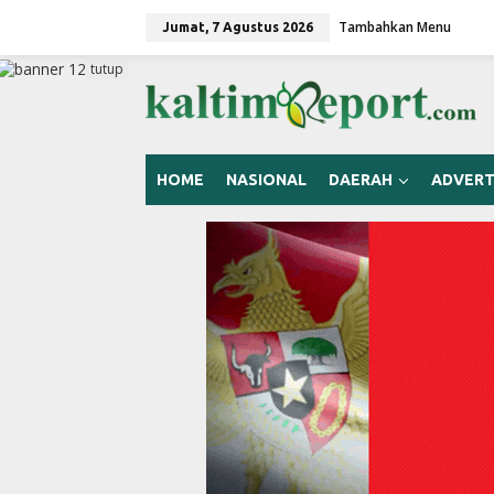
L
Tambahkan Menu
e
Jumat, 7 Agustus 2026
w
a
tutup
t
i
k
e
k
HOME
NASIONAL
DAERAH
ADVERT
o
n
t
e
n