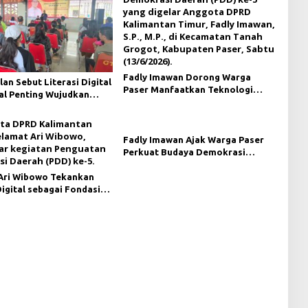
Fadly Imawan Dorong Warga
lan Sebut Literasi Digital
Paser Manfaatkan Teknologi
al Penting Wujudkan
Digital untuk Mengawasi Jalannya
i yang Lebih Terbuka
Pemerintahan
Fadly Imawan Ajak Warga Paser
Perkuat Budaya Demokrasi
Melalui Pemahaman Regulasi
Ari Wibowo Tekankan
Daerah
Digital sebagai Fondasi
i Modern di Pedalaman