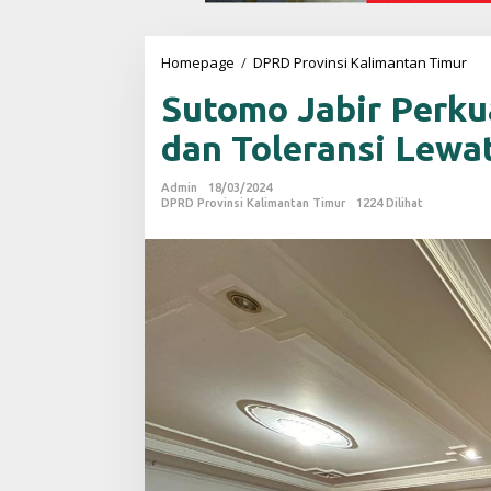
Homepage
/
DPRD Provinsi Kalimantan Timur
S
u
Sutomo Jabir Perku
t
o
dan Toleransi Lew
m
o
J
Admin
18/03/2024
a
DPRD Provinsi Kalimantan Timur
1224 Dilihat
b
i
r
P
e
r
k
u
a
t
R
a
s
a