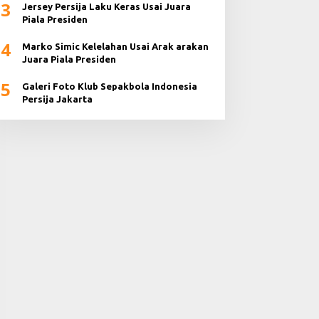
3
Jersey Persija Laku Keras Usai Juara
Piala Presiden
4
Marko Simic Kelelahan Usai Arak arakan
Juara Piala Presiden
5
Galeri Foto Klub Sepakbola Indonesia
Persija Jakarta