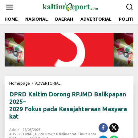
L
e
w
a
HOME
NASIONAL
DAERAH
ADVERTORIAL
POLITIK
t
i
k
e
k
o
n
t
e
n
Homepage
/
ADVERTORIAL
D
P
DPRD Kaltim Dorong RPJMD Balikpapan
R
D
2025–
2029 Fokus pada Kesejahteraan Masyara
K
kat
a
l
t
Admin
27/05/2025
i
ADVERTORIAL
,
DPRD Provinsi Kalimantan Timur
,
Kota