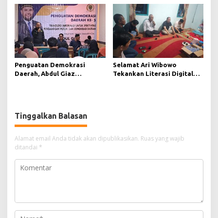
Korban Jiwa
Mengawasi Jalannya
Pemerintahan
Penguatan Demokrasi
Selamat Ari Wibowo
Daerah, Abdul Giaz
Tekankan Literasi Digital
Tekankan Pentingnya
sebagai Fondasi Demokrasi
Teknologi Informasi
Modern di Pedalaman Kukar
Tinggalkan Balasan
Alamat email Anda tidak akan dipublikasikan.
Ruas yang wajib
ditandai
*