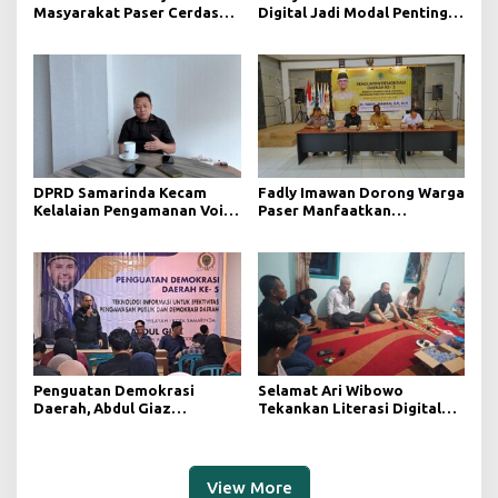
Masyarakat Paser Cerdas
Digital Jadi Modal Penting
Bermedia di Era Demokrasi
Wujudkan Demokrasi yang
Digital
Lebih Terbuka
DPRD Samarinda Kecam
Fadly Imawan Dorong Warga
Kelalaian Pengamanan Void
Paser Manfaatkan
Tambang yang Menelan
Teknologi Digital untuk
Korban Jiwa
Mengawasi Jalannya
Pemerintahan
Penguatan Demokrasi
Selamat Ari Wibowo
Daerah, Abdul Giaz
Tekankan Literasi Digital
Tekankan Pentingnya
sebagai Fondasi Demokrasi
Teknologi Informasi
Modern di Pedalaman Kukar
View More