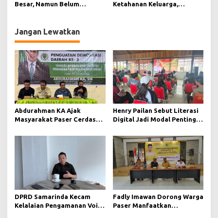
Besar, Namun Belum
Ketahanan Keluarga,
Tergarap Maksimal
Selamat Ari Wibowo Ajak
Warga Muara Muntai
Perkuat Peran Keluarga
Jangan Lewatkan
Abdurahman KA Ajak
Henry Pailan Sebut Literasi
Masyarakat Paser Cerdas
Digital Jadi Modal Penting
Bermedia di Era Demokrasi
Wujudkan Demokrasi yang
Digital
Lebih Terbuka
DPRD Samarinda Kecam
Fadly Imawan Dorong Warga
Kelalaian Pengamanan Void
Paser Manfaatkan
Tambang yang Menelan
Teknologi Digital untuk