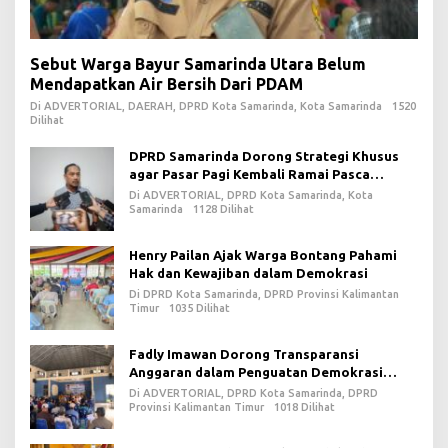
Sebut Warga Bayur Samarinda Utara Belum
Mendapatkan Air Bersih Dari PDAM
Di ADVERTORIAL, DAERAH, DPRD Kota Samarinda, Kota Samarinda
1520
Dilihat
DPRD Samarinda Dorong Strategi Khusus
agar Pasar Pagi Kembali Ramai Pasca
Revitalisasi
Di ADVERTORIAL, DPRD Kota Samarinda, Kota
Samarinda
1128 Dilihat
Henry Pailan Ajak Warga Bontang Pahami
Hak dan Kewajiban dalam Demokrasi
Di DPRD Kota Samarinda, DPRD Provinsi Kalimantan
Timur
1035 Dilihat
Fadly Imawan Dorong Transparansi
Anggaran dalam Penguatan Demokrasi
Daerah di PPU
Di ADVERTORIAL, DPRD Kota Samarinda, DPRD
Provinsi Kalimantan Timur
1018 Dilihat