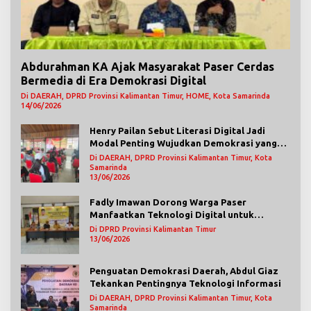
Abdurahman KA Ajak Masyarakat Paser Cerdas
Bermedia di Era Demokrasi Digital
Di DAERAH, DPRD Provinsi Kalimantan Timur, HOME, Kota Samarinda
14/06/2026
Henry Pailan Sebut Literasi Digital Jadi
Modal Penting Wujudkan Demokrasi yang
Lebih Terbuka
Di DAERAH, DPRD Provinsi Kalimantan Timur, Kota
Samarinda
13/06/2026
Fadly Imawan Dorong Warga Paser
Manfaatkan Teknologi Digital untuk
Mengawasi Jalannya Pemerintahan
Di DPRD Provinsi Kalimantan Timur
13/06/2026
Penguatan Demokrasi Daerah, Abdul Giaz
Tekankan Pentingnya Teknologi Informasi
Di DAERAH, DPRD Provinsi Kalimantan Timur, Kota
Samarinda