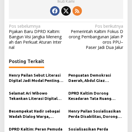
Ikuti Kami
N
Pos sebelumnya
Pos berikutnya
Pijakan Baru DPRD Kaltim:
Pemerintah Kaltim Fokus D
a
Bangun Visi Jangka Meneng
orong Pembangunan Jalan P
ah dan Perkuat Aturan Inter
oros PPU–
v
nal
Paser Jadi Dua Jalur
i
g
Posting Terkait
a
s
Henry Pailan Sebut Literasi
Penguatan Demokrasi
Digital Jadi Modal Penting
Daerah, Abdul Giaz
i
Wujudkan Demokrasi yang
Tekankan Pentingnya
Lebih Terbuka
Teknologi Informasi
p
Selamat Ari Wibowo
DPRD Kaltim Dorong
Tekankan Literasi Digital
Kesadaran Tata Ruang
o
sebagai Fondasi Demokrasi
Berkelanjutan di Muara
s
Modern di Pedalaman Kukar
Kaman
Besempekat Hadir sebagai
Henry Pailan Sosialisasikan
Wadah Dialog Warga,
Perda Disabilitas, Dorong
Abdurahman KA Serap
Kesetaraan di Bontang
Aspirasi Masyarakat Paser
DPRD Kaltim: Peran Pemuda
Sosialisasikan Perda