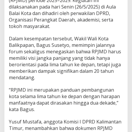
(RPJMD) periode 2025–2029. Kegiatan ini
dilaksanakan pada hari Senin (26/5/2025) di Aula
2
0
Balai Kota dan dihadiri oleh perwakilan DPRD,
2
Organisasi Perangkat Daerah, akademisi, serta
5
tokoh masyarakat.
–
2
Dalam kesempatan tersebut, Wakil Wali Kota
0
2
Balikpapan, Bagus Susetyo, memimpin jalannya
9
forum sekaligus menegaskan bahwa RPJMD harus
memiliki visi jangka panjang yang tidak hanya
F
berorientasi pada lima tahun ke depan, tetapi juga
o
k
memberikan dampak signifikan dalam 20 tahun
u
mendatang.
s
“RPJMD ini merupakan panduan pembangunan
p
kota selama lima tahun ke depan dengan harapan
a
d
manfaatnya dapat dirasakan hingga dua dekade,”
a
kata Bagus.
K
Yusuf Mustafa, anggota Komisi I DPRD Kalimantan
e
Timur, menambahkan bahwa dokumen RPJMD
s