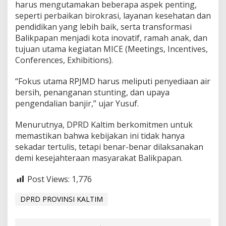
e
harus mengutamakan beberapa aspek penting,
j
seperti perbaikan birokrasi, layanan kesehatan dan
a
pendidikan yang lebih baik, serta transformasi
h
Balikpapan menjadi kota inovatif, ramah anak, dan
t
tujuan utama kegiatan MICE (Meetings, Incentives,
e
r
Conferences, Exhibitions).
a
a
“Fokus utama RPJMD harus meliputi penyediaan air
n
bersih, penanganan stunting, dan upaya
pengendalian banjir,” ujar Yusuf.
M
a
s
Menurutnya, DPRD Kaltim berkomitmen untuk
y
memastikan bahwa kebijakan ini tidak hanya
a
sekadar tertulis, tetapi benar-benar dilaksanakan
r
demi kesejahteraan masyarakat Balikpapan.
a
k
a
Post Views:
1,776
t
DPRD PROVINSI KALTIM