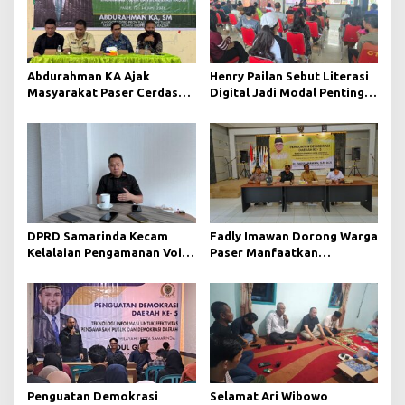
Abdurahman KA Ajak
Henry Pailan Sebut Literasi
Masyarakat Paser Cerdas
Digital Jadi Modal Penting
Bermedia di Era Demokrasi
Wujudkan Demokrasi yang
Digital
Lebih Terbuka
DPRD Samarinda Kecam
Fadly Imawan Dorong Warga
Kelalaian Pengamanan Void
Paser Manfaatkan
Tambang yang Menelan
Teknologi Digital untuk
Korban Jiwa
Mengawasi Jalannya
Pemerintahan
Penguatan Demokrasi
Selamat Ari Wibowo