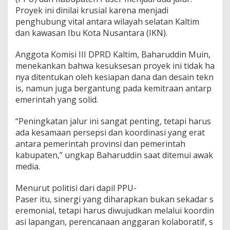
a
Proyek ini dinilai krusial karena menjadi
n
g
penghubung vital antara wilayah selatan Kaltim
u
dan kawasan Ibu Kota Nusantara (IKN).
n
a
Anggota Komisi III DPRD Kaltim, Baharuddin Muin,
n
menekankan bahwa kesuksesan proyek ini tidak ha
J
nya ditentukan oleh kesiapan dana dan desain tekn
a
is, namun juga bergantung pada kemitraan antarp
l
emerintah yang solid.
a
n
“Peningkatan jalur ini sangat penting, tetapi harus
P
ada kesamaan persepsi dan koordinasi yang erat
o
antara pemerintah provinsi dan pemerintah
r
kabupaten,” ungkap Baharuddin saat ditemui awak
o
media.
s
P
Menurut politisi dari dapil PPU-
P
Paser itu, sinergi yang diharapkan bukan sekadar s
U
eremonial, tetapi harus diwujudkan melalui koordin
–
asi lapangan, perencanaan anggaran kolaboratif, s
P