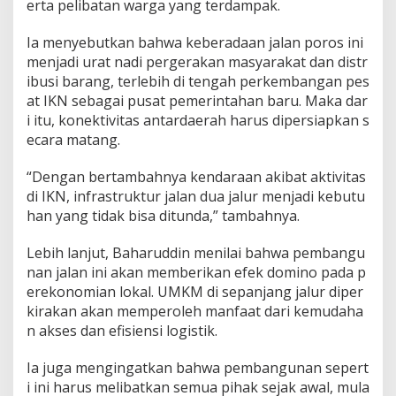
erta pelibatan warga yang terdampak.
a
s
e
Ia menyebutkan bahwa keberadaan jalan poros ini
r
menjadi urat nadi pergerakan masyarakat dan distr
ibusi barang, terlebih di tengah perkembangan pes
J
at IKN sebagai pusat pemerintahan baru. Maka dar
a
d
i itu, konektivitas antardaerah harus dipersiapkan s
i
ecara matang.
D
“Dengan bertambahnya kendaraan akibat aktivitas
u
di IKN, infrastruktur jalan dua jalur menjadi kebutu
a
han yang tidak bisa ditunda,” tambahnya.
J
a
Lebih lanjut, Baharuddin menilai bahwa pembangu
l
nan jalan ini akan memberikan efek domino pada p
u
erekonomian lokal. UMKM di sepanjang jalur diper
r
kirakan akan memperoleh manfaat dari kemudaha
n akses dan efisiensi logistik.
Ia juga mengingatkan bahwa pembangunan sepert
i ini harus melibatkan semua pihak sejak awal, mula