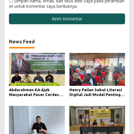
Simpan nama, email, dan situs web saya pada peramban
ini untuk komentar saya berikutnya.
News Feed
Abdurahman KA Ajak
Henry Pailan Sebut Literasi
Masyarakat Paser Cerdas
Digital Jadi Modal Penting
Bermedia di Era Demokrasi
Wujudkan Demokrasi yang
Digital
Lebih Terbuka