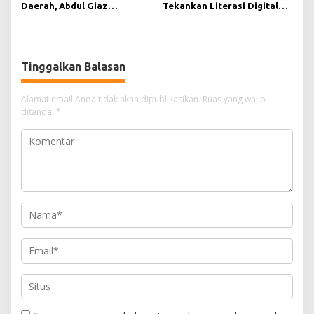
Daerah, Abdul Giaz
Tekankan Literasi Digital
Tekankan Pentingnya
sebagai Fondasi Demokrasi
Teknologi Informasi
Modern di Pedalaman Kukar
Tinggalkan Balasan
Alamat email Anda tidak akan dipublikasikan.
Ruas yang wajib
ditandai
*