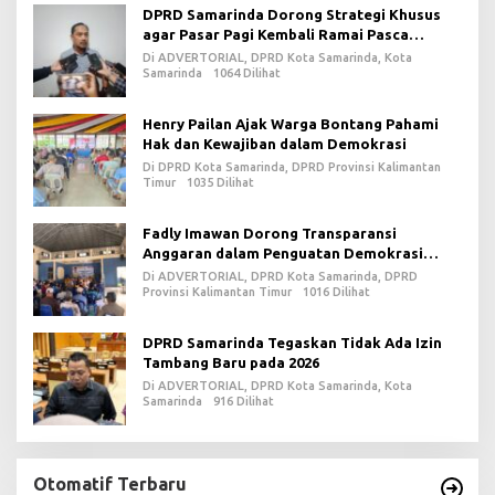
DPRD Samarinda Dorong Strategi Khusus
agar Pasar Pagi Kembali Ramai Pasca
Revitalisasi
Di ADVERTORIAL, DPRD Kota Samarinda, Kota
Samarinda
1064 Dilihat
Henry Pailan Ajak Warga Bontang Pahami
Hak dan Kewajiban dalam Demokrasi
Di DPRD Kota Samarinda, DPRD Provinsi Kalimantan
Timur
1035 Dilihat
Fadly Imawan Dorong Transparansi
Anggaran dalam Penguatan Demokrasi
Daerah di PPU
Di ADVERTORIAL, DPRD Kota Samarinda, DPRD
Provinsi Kalimantan Timur
1016 Dilihat
DPRD Samarinda Tegaskan Tidak Ada Izin
Tambang Baru pada 2026
Di ADVERTORIAL, DPRD Kota Samarinda, Kota
Samarinda
916 Dilihat
Otomatif Terbaru