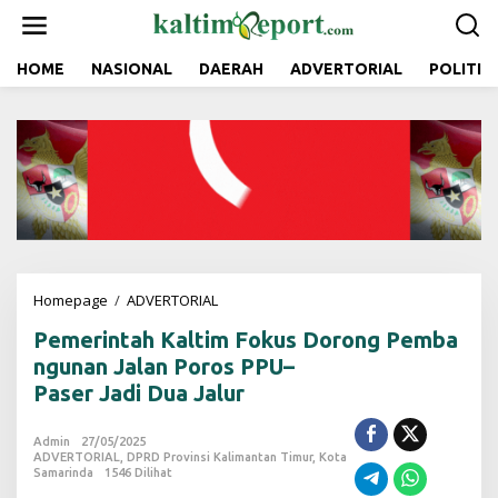
L
e
w
a
HOME
NASIONAL
DAERAH
ADVERTORIAL
POLITIK
t
i
k
e
k
o
n
t
e
n
Homepage
/
ADVERTORIAL
P
e
Pemerintah Kaltim Fokus Dorong Pemba
m
e
ngunan Jalan Poros PPU–
r
Paser Jadi Dua Jalur
i
n
t
Admin
27/05/2025
ADVERTORIAL
,
DPRD Provinsi Kalimantan Timur
a
,
Kota
Samarinda
1546 Dilihat
h