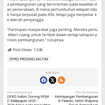
a pembangunan yang berorientasi pada keadilan d
an pemerataan, di mana pertumbuhan wilayah tida
k hanya terpusat pada IKN, tetapi juga menyebar k
e daerah penyangga.
“Partisipasi masyarakat juga penting. Mereka perlu
diberi ruang untuk terlibat dalam setiap tahapan p
roses pembangunan,” tutupnya.
Post Views:
1,546
DPRD PROVINSI KALTIM
Ikuti Kami
N
Pos sebelumnya
Pos berikutnya
DPRD Kaltim Dorong RPJM
Ketimpangan Pembangunan
a
D Balikpapan 2025–
di Palaran, Samri Shaputra
2029 Fokus pada Kesejahter
Desak Pemerataan