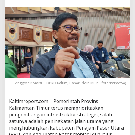
K
a
l
t
i
m
F
o
k
u
s
D
o
Anggota Komisi lll DPRD Kaltim, Baharuddin Muin, (foto/istimewa)
r
o
n
Kaltimreport.com – Pemerintah Provinsi
g
Kalimantan Timur terus memprioritaskan
pengembangan infrastruktur strategis, salah
P
e
satunya adalah peningkatan jalan utama yang
m
menghubungkan Kabupaten Penajam Paser Utara
b
(PPU) dan Kabupaten Paser menjadi dua jalur.