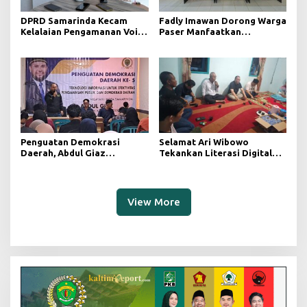
DPRD Samarinda Kecam
Fadly Imawan Dorong Warga
Kelalaian Pengamanan Void
Paser Manfaatkan
Tambang yang Menelan
Teknologi Digital untuk
Korban Jiwa
Mengawasi Jalannya
Pemerintahan
Penguatan Demokrasi
Selamat Ari Wibowo
Daerah, Abdul Giaz
Tekankan Literasi Digital
Tekankan Pentingnya
sebagai Fondasi Demokrasi
Teknologi Informasi
Modern di Pedalaman Kukar
View More