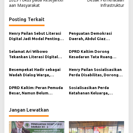
v
aan Masyarakat
Infrastruktur
i
g
Posting Terkait
a
s
Henry Pailan Sebut Literasi
Penguatan Demokrasi
Digital Jadi Modal Penting
Daerah, Abdul Giaz
i
Wujudkan Demokrasi yang
Tekankan Pentingnya
Lebih Terbuka
Teknologi Informasi
p
Selamat Ari Wibowo
DPRD Kaltim Dorong
Tekankan Literasi Digital
Kesadaran Tata Ruang
o
sebagai Fondasi Demokrasi
Berkelanjutan di Muara
s
Modern di Pedalaman Kukar
Kaman
Besempekat Hadir sebagai
Henry Pailan Sosialisasikan
Wadah Dialog Warga,
Perda Disabilitas, Dorong
Abdurahman KA Serap
Kesetaraan di Bontang
Aspirasi Masyarakat Paser
DPRD Kaltim: Peran Pemuda
Sosialisasikan Perda
Besar, Namun Belum
Ketahanan Keluarga,
Tergarap Maksimal
Selamat Ari Wibowo Ajak
Warga Muara Muntai
Perkuat Peran Keluarga
Jangan Lewatkan