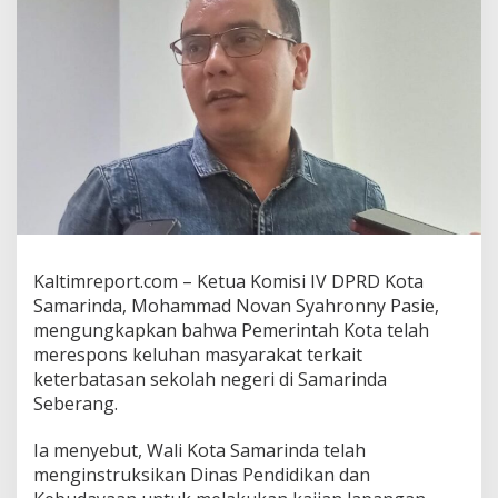
g
R
e
n
c
a
n
a
P
e
m
b
a
n
Kaltimreport.com – Ketua Komisi IV DPRD Kota
g
u
Samarinda, Mohammad Novan Syahronny Pasie,
n
mengungkapkan bahwa Pemerintah Kota telah
a
merespons keluhan masyarakat terkait
n
keterbatasan sekolah negeri di Samarinda
S
Seberang.
M
P
N
Ia menyebut, Wali Kota Samarinda telah
e
menginstruksikan Dinas Pendidikan dan
g