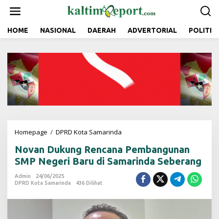
L
e
w
a
HOME
NASIONAL
DAERAH
ADVERTORIAL
POLITIK
t
i
k
e
k
o
n
t
e
n
Homepage
/
DPRD Kota Samarinda
N
o
Novan Dukung Rencana Pembangunan
v
a
SMP Negeri Baru di Samarinda Seberang
n
D
Admin
24/06/2025
DPRD Kota Samarinda
436 Dilihat
u
k
u
n