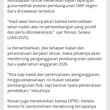
Kebudayaan untuk melakukan kajian lapangan
e
guna melihat potensi pembangunan SMP negeri
r
i
baru di kawasan tersebut.
B
a
“Hasil awal menunjukkan bahwa ketersediaan
r
lahan sudah ada. Ini perkembangan yang positif
u
dan perlu ditindaklanjuti,” ujar Novan, Selasa
d
i
(24/6/2025).
S
a
Ia menambahkan, jika tahapan kajian dan
m
perencanaan berjalan lancar, maka pihaknya akan
a
mendorong penganggaran pembangunan sekolah
r
i
baru pada tahun anggaran 2026.
n
d
“Kita siap kawal dari perencanaan, penganggaran,
a
hingga pelaksanaan. Ini bukan sekadar
S
pembangunan fisik, tapi bentuk nyata pemerataan
e
b
pendidikan,” imbuhnya.
e
r
Novan juga menekankan bahwa DPRD, melalui
a
Komisi IV, berkomitmen mendorong terciptanya
n