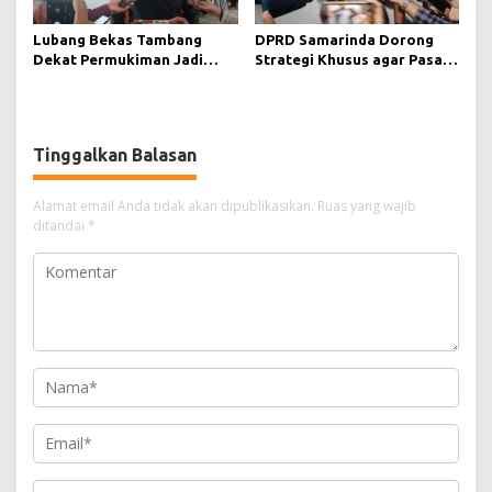
Lubang Bekas Tambang
DPRD Samarinda Dorong
Dekat Permukiman Jadi
Strategi Khusus agar Pasar
Sorotan, Deni Minta
Pagi Kembali Ramai Pasca
Pengawasan Khusus
Revitalisasi
Tinggalkan Balasan
Alamat email Anda tidak akan dipublikasikan.
Ruas yang wajib
ditandai
*