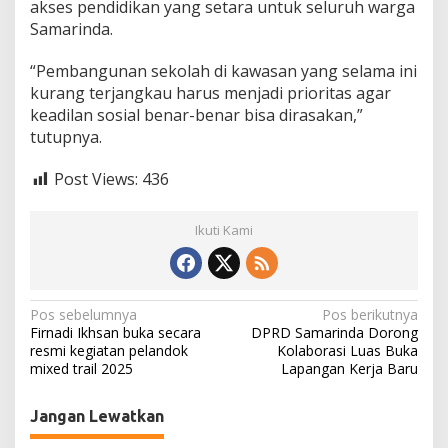
akses pendidikan yang setara untuk seluruh warga
g
Samarinda.
“Pembangunan sekolah di kawasan yang selama ini
kurang terjangkau harus menjadi prioritas agar
keadilan sosial benar-benar bisa dirasakan,”
tutupnya.
Post Views:
436
Ikuti Kami
N
Pos sebelumnya
Pos berikutnya
Firnadi Ikhsan buka secara
DPRD Samarinda Dorong
a
resmi kegiatan pelandok
Kolaborasi Luas Buka
mixed trail 2025
Lapangan Kerja Baru
v
i
Jangan Lewatkan
g