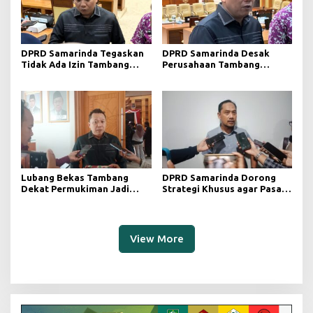
DPRD Samarinda Tegaskan
DPRD Samarinda Desak
Tidak Ada Izin Tambang
Perusahaan Tambang
Baru pada 2026
Maksimalkan Reklamasi
Pascatambang
Lubang Bekas Tambang
DPRD Samarinda Dorong
Dekat Permukiman Jadi
Strategi Khusus agar Pasar
Sorotan, Deni Minta
Pagi Kembali Ramai Pasca
Pengawasan Khusus
Revitalisasi
View More