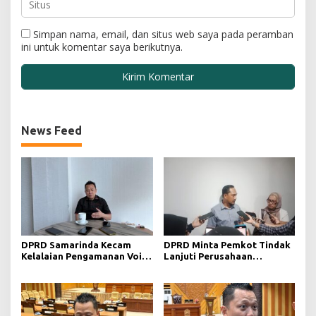
Simpan nama, email, dan situs web saya pada peramban
ini untuk komentar saya berikutnya.
News Feed
DPRD Samarinda Kecam
DPRD Minta Pemkot Tindak
Kelalaian Pengamanan Void
Lanjuti Perusahaan
Tambang yang Menelan
Berstatus Merah dari KLHK
Korban Jiwa