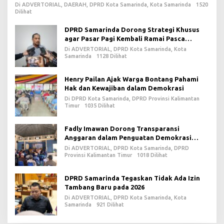
Di ADVERTORIAL, DAERAH, DPRD Kota Samarinda, Kota Samarinda
1520
Dilihat
DPRD Samarinda Dorong Strategi Khusus
agar Pasar Pagi Kembali Ramai Pasca
Revitalisasi
Di ADVERTORIAL, DPRD Kota Samarinda, Kota
Samarinda
1128 Dilihat
Henry Pailan Ajak Warga Bontang Pahami
Hak dan Kewajiban dalam Demokrasi
Di DPRD Kota Samarinda, DPRD Provinsi Kalimantan
Timur
1035 Dilihat
Fadly Imawan Dorong Transparansi
Anggaran dalam Penguatan Demokrasi
Daerah di PPU
Di ADVERTORIAL, DPRD Kota Samarinda, DPRD
Provinsi Kalimantan Timur
1018 Dilihat
DPRD Samarinda Tegaskan Tidak Ada Izin
Tambang Baru pada 2026
Di ADVERTORIAL, DPRD Kota Samarinda, Kota
Samarinda
921 Dilihat