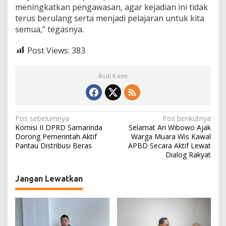
meningkatkan pengawasan, agar kejadian ini tidak
terus berulang serta menjadi pelajaran untuk kita
semua,” tegasnya.
Post Views:
383
Ikuti Kami
N
Pos sebelumnya
Pos berikutnya
Komisi II DPRD Samarinda
Selamat Ari Wibowo Ajak
a
Dorong Pemerintah Aktif
Warga Muara Wis Kawal
Pantau Distribusi Beras
APBD Secara Aktif Lewat
v
Dialog Rakyat
i
g
Jangan Lewatkan
a
s
i