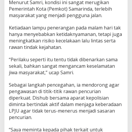
Menurut Samri, kondisi ini sangat merugikan
u
J
Pemerintah Kota (Pemkot) Samarinda, terlebih
a
masyarakat yang menjadi pengguna jalan.
l
a
Ketiadaan lampu penerangan pada malam hari tak
n
hanya menyebabkan ketidaknyamanan, tetapi juga
d
i
meningkatkan risiko kecelakaan lalu lintas serta
S
rawan tindak kejahatan.
a
m
“Perilaku seperti itu tentu tidak dibenarkan sama
a
sekali, bahkan sangat mengancam keselamatan
r
i
jiwa masyarakat,” ucap Samri.
n
d
Sebagai langkah pencegahan, ia mendorong agar
a
pengawasan di titik-titik rawan pencurian
diperkuat. Dishub bersama aparat kepolisian
diminta bertindak aktif dalam menjaga keberadaan
LPJU agar tidak terus-menerus menjadi sasaran
pencurian.
“Saya meminta kepada pihak terkait untuk