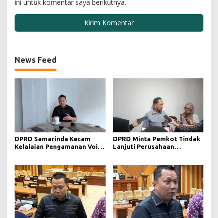
ini untuk komentar saya berikutnya.
News Feed
DPRD Samarinda Kecam
DPRD Minta Pemkot Tindak
Kelalaian Pengamanan Void
Lanjuti Perusahaan
Tambang yang Menelan
Berstatus Merah dari KLHK
Korban Jiwa