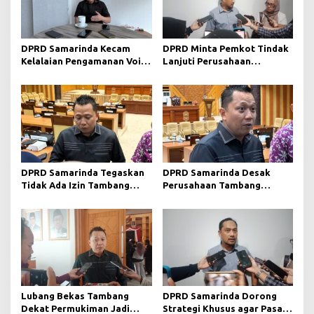
p
o
s
DPRD Samarinda Kecam
DPRD Minta Pemkot Tindak
Kelalaian Pengamanan Void
Lanjuti Perusahaan
Tambang yang Menelan
Berstatus Merah dari KLHK
Korban Jiwa
DPRD Samarinda Tegaskan
DPRD Samarinda Desak
Tidak Ada Izin Tambang
Perusahaan Tambang
Baru pada 2026
Maksimalkan Reklamasi
Pascatambang
Lubang Bekas Tambang
DPRD Samarinda Dorong
Dekat Permukiman Jadi
Strategi Khusus agar Pasar