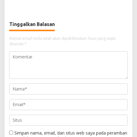
Sorotan, Deni Minta
Pagi Kembali Ramai Pasca
Pengawasan Khusus
Revitalisasi
Tinggalkan Balasan
Alamat email Anda tidak akan dipublikasikan.
Ruas yang wajib
ditandai
*
Simpan nama, email, dan situs web saya pada peramban