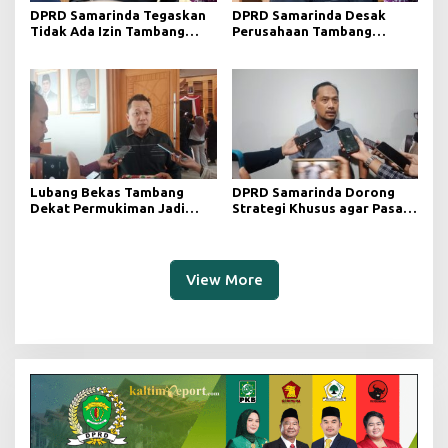
DPRD Samarinda Tegaskan
DPRD Samarinda Desak
Tidak Ada Izin Tambang
Perusahaan Tambang
Baru pada 2026
Maksimalkan Reklamasi
Pascatambang
Lubang Bekas Tambang
DPRD Samarinda Dorong
Dekat Permukiman Jadi
Strategi Khusus agar Pasar
Sorotan, Deni Minta
Pagi Kembali Ramai Pasca
Pengawasan Khusus
Revitalisasi
View More