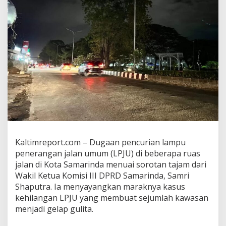
a
K
e
c
a
m
D
u
g
a
a
n
P
e
n
c
Kaltimreport.com – Dugaan pencurian lampu
u
penerangan jalan umum (LPJU) di beberapa ruas
r
jalan di Kota Samarinda menuai sorotan tajam dari
i
Wakil Ketua Komisi III DPRD Samarinda, Samri
a
n
Shaputra. Ia menyayangkan maraknya kasus
L
kehilangan LPJU yang membuat sejumlah kawasan
a
menjadi gelap gulita.
m
p