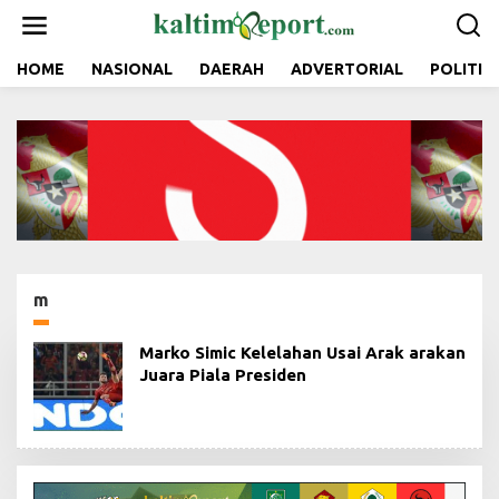
L
e
w
a
HOME
NASIONAL
DAERAH
ADVERTORIAL
POLITIK
t
i
k
e
k
o
n
t
e
n
m
Marko Simic Kelelahan Usai Arak arakan
Juara Piala Presiden