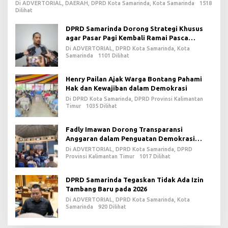
Di ADVERTORIAL, DAERAH, DPRD Kota Samarinda, Kota Samarinda
1518
Dilihat
DPRD Samarinda Dorong Strategi Khusus
agar Pasar Pagi Kembali Ramai Pasca
Revitalisasi
Di ADVERTORIAL, DPRD Kota Samarinda, Kota
Samarinda
1101 Dilihat
Henry Pailan Ajak Warga Bontang Pahami
Hak dan Kewajiban dalam Demokrasi
Di DPRD Kota Samarinda, DPRD Provinsi Kalimantan
Timur
1035 Dilihat
Fadly Imawan Dorong Transparansi
Anggaran dalam Penguatan Demokrasi
Daerah di PPU
Di ADVERTORIAL, DPRD Kota Samarinda, DPRD
Provinsi Kalimantan Timur
1017 Dilihat
DPRD Samarinda Tegaskan Tidak Ada Izin
Tambang Baru pada 2026
Di ADVERTORIAL, DPRD Kota Samarinda, Kota
Samarinda
920 Dilihat