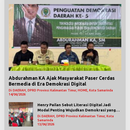
Abdurahman KA Ajak Masyarakat Paser Cerdas
Bermedia di Era Demokrasi Digital
Di DAERAH, DPRD Provinsi Kalimantan Timur, HOME, Kota Samarinda
14/06/2026
Henry Pailan Sebut Literasi Digital Jadi
Modal Penting Wujudkan Demokrasi yang
Lebih Terbuka
Di DAERAH, DPRD Provinsi Kalimantan Timur, Kota
Samarinda
13/06/2026