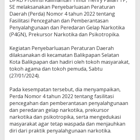
DPRD Provinsi Kalimantan Timur Henry Pailan TP,
n
SE melaksanakan Penyebarluasan Peraturan
P
e
Daerah (Perda) Nomor 4 tahun 2022 tentang
r
Fasilitasi Pencegahan dan Pemberantasan
d
Penyalahgunaan dan Peredaran Gelap Narkotika
a
(P4GN), Prekursor Narkotika dan Psikotropika.
D
i
K
Kegiatan Penyebarluasan Peraturan Daerah
o
dilaksanakan di kecamatan Balikpapan Selatan
t
Kota Balikpapan dan hadiri oleh tokoh masyarakat,
a
tokoh agama dan tokoh pemuda, Sabtu
B
a
(27/01/2024).
l
i
Pada kesempatan tersebut, dia menyampaikan,
k
Perda Nomor 4 tahun 2022 tentang fasilitasi
p
a
pencegahan dan pemberantasan penyalahgunaan
p
dan peredaran gelap narkotika, prekursor
a
narkotika dan psikotropika, serta mengedukasi
n
masyarakat agar tetap waspada dan menjauhkan
diri dari praktik penyalahgunaan narkotika.