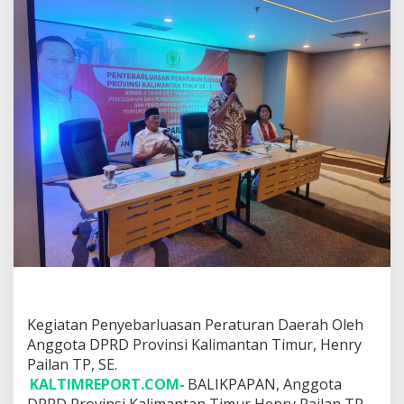
n
T
P
,
S
E
.
G
e
l
a
r
P
e
n
y
e
b
a
r
Kegiatan Penyebarluasan Peraturan Daerah Oleh
l
u
Anggota DPRD Provinsi Kalimantan Timur, Henry
a
Pailan TP, SE.
s
KALTIMREPORT.COM-
BALIKPAPAN, Anggota
a