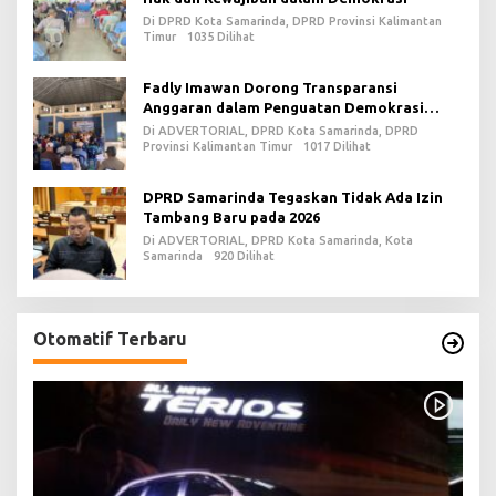
Di DPRD Kota Samarinda, DPRD Provinsi Kalimantan
Timur
1035 Dilihat
Fadly Imawan Dorong Transparansi
Anggaran dalam Penguatan Demokrasi
Daerah di PPU
Di ADVERTORIAL, DPRD Kota Samarinda, DPRD
Provinsi Kalimantan Timur
1017 Dilihat
DPRD Samarinda Tegaskan Tidak Ada Izin
Tambang Baru pada 2026
Di ADVERTORIAL, DPRD Kota Samarinda, Kota
Samarinda
920 Dilihat
Otomatif Terbaru