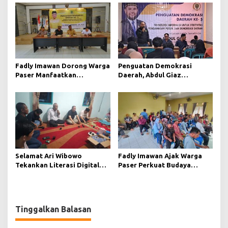
Digital
Lebih Terbuka
Fadly Imawan Dorong Warga
Penguatan Demokrasi
Paser Manfaatkan
Daerah, Abdul Giaz
Teknologi Digital untuk
Tekankan Pentingnya
Mengawasi Jalannya
Teknologi Informasi
Pemerintahan
Selamat Ari Wibowo
Fadly Imawan Ajak Warga
Tekankan Literasi Digital
Paser Perkuat Budaya
sebagai Fondasi Demokrasi
Demokrasi Melalui
Modern di Pedalaman Kukar
Pemahaman Regulasi
Daerah
Tinggalkan Balasan