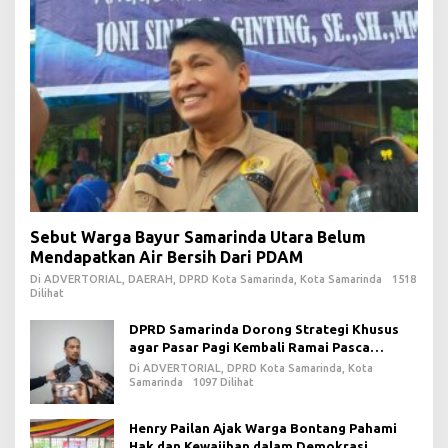
Sebut Warga Bayur Samarinda Utara Belum
Mendapatkan Air Bersih Dari PDAM
Di ADVERTORIAL, DAERAH, DPRD Kota Samarinda, Kota Samarinda
1518
Dilihat
DPRD Samarinda Dorong Strategi Khusus
agar Pasar Pagi Kembali Ramai Pasca
Revitalisasi
Di ADVERTORIAL, DPRD Kota Samarinda, Kota
Samarinda
1097 Dilihat
Henry Pailan Ajak Warga Bontang Pahami
Hak dan Kewajiban dalam Demokrasi