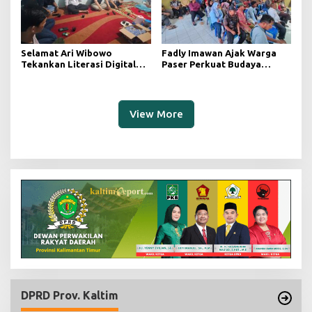
Selamat Ari Wibowo
Fadly Imawan Ajak Warga
Tekankan Literasi Digital
Paser Perkuat Budaya
sebagai Fondasi Demokrasi
Demokrasi Melalui
Modern di Pedalaman Kukar
Pemahaman Regulasi
Daerah
View More
DPRD Prov. Kaltim