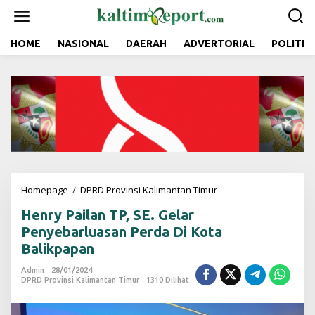
L
e
w
a
HOME
NASIONAL
DAERAH
ADVERTORIAL
POLITIK
t
i
k
e
k
o
n
t
e
n
Homepage
/
DPRD Provinsi Kalimantan Timur
H
e
Henry Pailan TP, SE. Gelar
n
r
Penyebarluasan Perda Di Kota
y
Balikpapan
P
a
Admin
28/01/2024
i
DPRD Provinsi Kalimantan Timur
1310 Dilihat
l
a