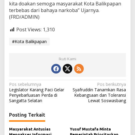
kita doakan semoga masyarakat Kota Balikpapan
terbebas dari bahaya narkoba” Ujarnya.
(FRD/ADMIN)
Post Views:
1,310
#Kota Balikpapan
Ikuti Kami
N
Pos sebelumnya
Pos berikutnya
Legislator Karang Paci Gelar
Syafruddin Tanamkan Rasa
a
Penyebarluasan Perda di
Kebangsaan dan Toleransi
Sangatta Selatan
Lewat Soswasbang
v
i
Posting Terkait
g
a
Masyarakat Antusias
Yusuf Mustafa Minta
Mengakses Informasi
Pemerintah Prioritaskan