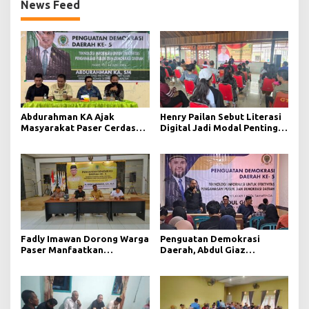
News Feed
Abdurahman KA Ajak
Henry Pailan Sebut Literasi
Masyarakat Paser Cerdas
Digital Jadi Modal Penting
Bermedia di Era Demokrasi
Wujudkan Demokrasi yang
Digital
Lebih Terbuka
Fadly Imawan Dorong Warga
Penguatan Demokrasi
Paser Manfaatkan
Daerah, Abdul Giaz
Teknologi Digital untuk
Tekankan Pentingnya
Mengawasi Jalannya
Teknologi Informasi
Pemerintahan