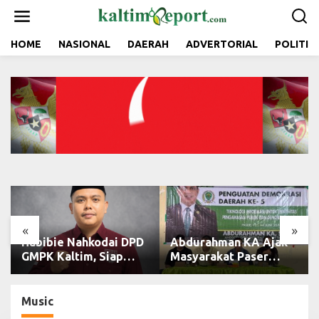
L
e
w
a
HOME
NASIONAL
DAERAH
ADVERTORIAL
POLITIK
t
i
k
e
k
o
n
t
e
n
«
»
Habibie Nahkodai DPD
Abdurahman KA Ajak
GMPK Kaltim, Siap
Masyarakat Paser
Perkuat Kaderisasi
Cerdas Bermedia di
dan Pengabdian
Era Demokrasi Digital
Pemuda
Music