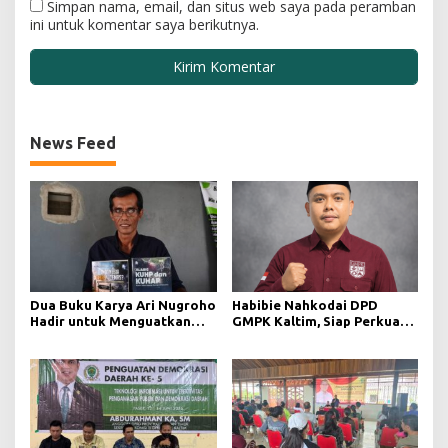
Simpan nama, email, dan situs web saya pada peramban
ini untuk komentar saya berikutnya.
News Feed
Dua Buku Karya Ari Nugroho
Habibie Nahkodai DPD
Hadir untuk Menguatkan
GMPK Kaltim, Siap Perkuat
Kesadaran Hukum dan
Kaderisasi dan Pengabdian
Menyongsong Indonesia
Pemuda
Emas Berlandaskan
Keadilan dan transparansi
keterbukaan informasi
publik