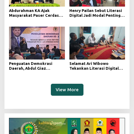
Abdurahman KA Ajak
Henry Pailan Sebut Literasi
Masyarakat Paser Cerdas
Digital Jadi Modal Penting
Bermedia di Era Demokrasi
Wujudkan Demokrasi yang
Digital
Lebih Terbuka
Penguatan Demokrasi
Selamat Ari Wibowo
Daerah, Abdul Giaz
Tekankan Literasi Digital
Tekankan Pentingnya
sebagai Fondasi Demokrasi
Teknologi Informasi
Modern di Pedalaman Kukar
View More