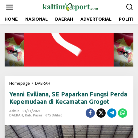
L
e
w
a
HOME
NASIONAL
DAERAH
ADVERTORIAL
POLITIK
t
i
k
e
k
o
n
t
e
n
Homepage
/
DAERAH
Y
e
Yenni Eviliana, SE Paparkan Fungsi Perda
n
n
Kepemudaan di Kecamatan Grogot
i
E
Admin
01/11/2023
DAERAH
,
Kab. Paser
675 Dilihat
v
i
l
i