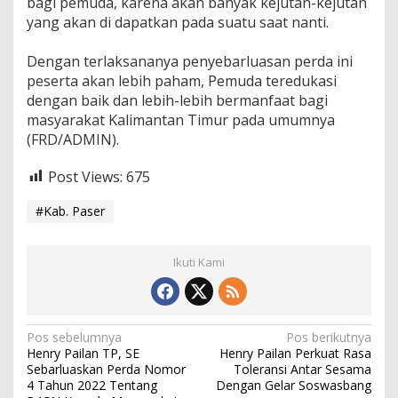
bagi pemuda, karena akan banyak kejutan-kejutan
yang akan di dapatkan pada suatu saat nanti.
Dengan terlaksananya penyebarluasan perda ini
peserta akan lebih paham, Pemuda teredukasi
dengan baik dan lebih-lebih bermanfaat bagi
masyarakat Kalimantan Timur pada umumnya
(FRD/ADMIN).
Post Views:
675
#Kab. Paser
Ikuti Kami
N
Pos sebelumnya
Pos berikutnya
Henry Pailan TP, SE
Henry Pailan Perkuat Rasa
a
Sebarluaskan Perda Nomor
Toleransi Antar Sesama
4 Tahun 2022 Tentang
Dengan Gelar Soswasbang
v