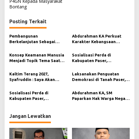
P4GN Kepada Masyarakat
i
Bontang
g
Posting Terkait
a
s
Pembangunan
Abdurahman KA Perkuat
i
Berkelanjutan Sebagai
Karakter Kebangsaan
Komitmen Abdurahman KA
Masyarakat Paser Dengan
p
Saat Menggelar Penguatan
Menggelar Sosper P3WK
Konsep Keamanan Manusia
Sosialisasi Perda di
o
Demokrasi Daerah.
Menjadi Topik Tema Saat
Kabupaten Paser,
s
Abdurahman KA Menggelar
Abdurahman KA, SM Himbau
Penguatan Demokrasi
Masyarakat Jaga Ketertiban
Kaltim Terang 2027,
Laksanakan Penguatan
Umum
Syafruddin : Saya Akan
Demokrasi di Tanah Paser,
Kolaborasi Dengan
Abdurahman KA, SM Edukasi
Pemangku Kebijakan.
Masyarakat Tentang
Sosialisasi Perda di
Abdurahman KA, SM
Disentralisasi dan
Kabupaten Paser,
Paparkan Hak Warga Negara
Otonomisasi Daerah.
Abdurahman KA : Budaya
Dalam Pemilu Saat
Merupakan Investasi Bagi
Sosialisasi Penguatan
Generasi Masa Depan.
Demokrasi
Jangan Lewatkan