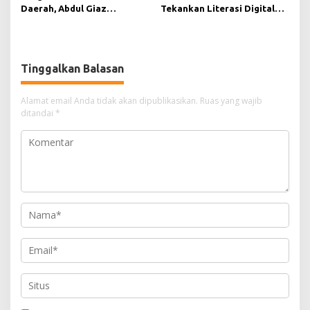
Daerah, Abdul Giaz
Tekankan Literasi Digital
Tekankan Pentingnya
sebagai Fondasi Demokrasi
Teknologi Informasi
Modern di Pedalaman Kukar
Tinggalkan Balasan
Alamat email Anda tidak akan dipublikasikan.
Ruas yang wajib
ditandai
*