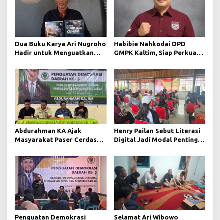
Dua Buku Karya Ari Nugroho
Habibie Nahkodai DPD
Hadir untuk Menguatkan
GMPK Kaltim, Siap Perkuat
Kesadaran Hukum dan
Kaderisasi dan Pengabdian
Menyongsong Indonesia
Pemuda
Emas Berlandaskan
Keadilan dan transparansi
keterbukaan informasi
publik
Abdurahman KA Ajak
Henry Pailan Sebut Literasi
Masyarakat Paser Cerdas
Digital Jadi Modal Penting
Bermedia di Era Demokrasi
Wujudkan Demokrasi yang
Digital
Lebih Terbuka
Penguatan Demokrasi
Selamat Ari Wibowo