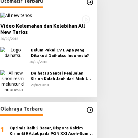
Otomatif Terbaru
Video Kelemahan dan Kelebihan All
New Terios
20/02/2018
Belum Pakai CVT, Apa yang
Ditakuti Daihatsu Indonesia?
20/02/2018
Daihatsu Santai Penjualan
Sirion Kalah Jauh dari Mobil
LCGC
20/02/2018
Olahraga Terbaru
1
Optimis Raih 5 Besar, Dispora Kaltim
Kirim 659 Atlet pada PON XXI Aceh-Sumut