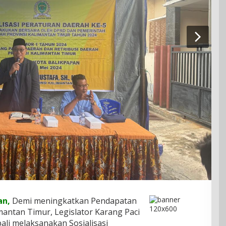
an,
Demi meningkatkan Pendapatan
imantan Timur, Legislator Karang Paci
ali melaksanakan Sosialisasi