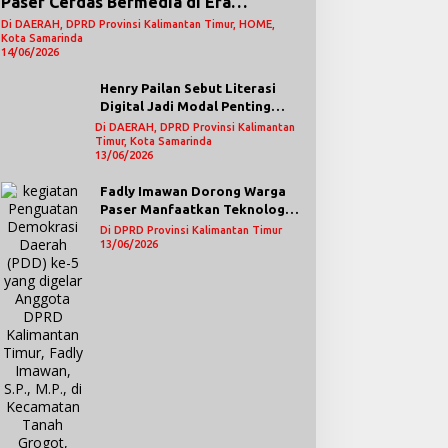
Paser Cerdas Bermedia di Era
Demokrasi Digital
Di DAERAH, DPRD Provinsi Kalimantan Timur, HOME,
Kota Samarinda
14/06/2026
Henry Pailan Sebut Literasi
Digital Jadi Modal Penting
Wujudkan Demokrasi yang
Di DAERAH, DPRD Provinsi Kalimantan
Timur, Kota Samarinda
Lebih Terbuka
13/06/2026
Fadly Imawan Dorong Warga
Paser Manfaatkan Teknologi
Digital untuk Mengawasi
Di DPRD Provinsi Kalimantan Timur
Jalannya Pemerintahan
13/06/2026