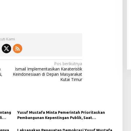
kuti Kami
Pos berikutnya
a
Ismail Implementasikan Karateristik
N,
Keindonesiaan di Depan Masyarakat
Kutai Timur
entang
Yusuf Mustafa Minta Pemerintah Prioritaskan
di
Pembangunan Kepentingan Publik, Saat
Melaksanakan PPD di Balikpapan.
ngnya
Laksanakan Penguatan Demokrasi Yusuf Mustafa