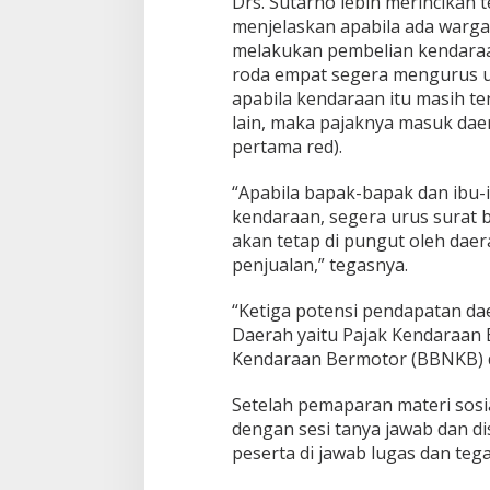
Drs. Sutarno lebih merincikan t
menjelaskan apabila ada warga 
melakukan pembelian kendaraan
roda empat segera mengurus un
apabila kendaraan itu masih te
lain, maka pajaknya masuk dae
pertama red).
“Apabila bapak-bapak dan ibu-
kendaraan, segera urus surat b
akan tetap di pungut oleh dae
penjualan,” tegasnya.
“Ketiga potensi pendapatan da
Daerah yaitu Pajak Kendaraan 
Kendaraan Bermotor (BBNKB) da
Setelah pemaparan materi sosia
dengan sesi tanya jawab dan di
peserta di jawab lugas dan tegas