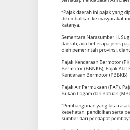
e
r
“Pajak daerah ini pajak yang d
a
dikembalikan ke masyarakat m
h
(
katanya.
P
A
Sementara Narasumber H. Sugi
D
daerah, ada beberapa jenis paj
)
oleh pemerintah provinsi, diant
Pajak Kendaraan Bermotor (PK
Bermotor (BBNKB), Pajak Alat 
Kendaraan Bermotor (PBBKB),
Pajak Air Permukaan (PAP), Pa
Bukan Logam dan Batuan (MBL
“Pembangunan yang kita rasakan 
kesehatan, pendidikan serta pe
sumber dari pendapat pembaya