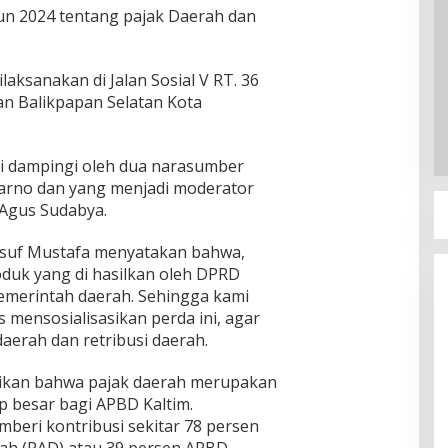
un 2024 tentang pajak Daerah dan
ilaksanakan di Jalan Sosial V RT. 36
n Balikpapan Selatan Kota
di dampingi oleh dua narasumber
utarno dan yang menjadi moderator
 Agus Sudabya.
usuf Mustafa menyatakan bahwa,
oduk yang di hasilkan oleh DPRD
pemerintah daerah. Sehingga kami
s mensosialisasikan perda ini, agar
aerah dan retribusi daerah.
ikan bahwa pajak daerah merupakan
 besar bagi APBD Kaltim.
beri kontribusi sekitar 78 persen
ah (PAD) atau 39 persen APBD.