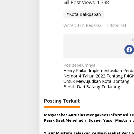
Post Views:
1,338
#Kota Balikpapan
Writer: Tim Redaksi
Editor: FH
I
N
Pos sebelumnya
Henry Pailan Implementasikan Perd
a
Nomor 4 Tahun 2022 Tentang P4G
Untuk Mewujudkan Kota Bontang
v
Bersih Dari Barang Terlarang.
i
g
Posting Terkait
a
s
Masyarakat Antusias Mengakses Informasi T
Pajak Saat Menghadiri Sosper Yusuf Mustafa 
i
Balikpapan
p
Yusuf Mustafa Jelaskan Ke Masyarakat Penti