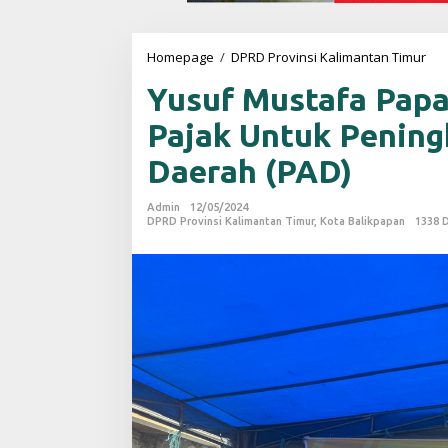
Homepage
/
DPRD Provinsi Kalimantan Timur
Y
u
Yusuf Mustafa Papa
s
u
Pajak Untuk Pening
f
M
Daerah (PAD)
u
s
t
Admin
12/05/2024
a
DPRD Provinsi Kalimantan Timur
,
Kota Balikpapan
1338 D
f
a
P
a
p
a
r
k
a
n
P
e