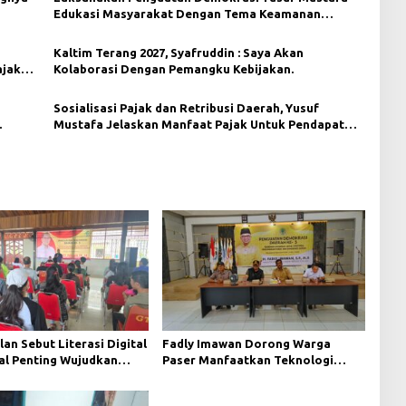
Edukasi Masyarakat Dengan Tema Keamanan
Manusia (Human Security)
Kaltim Terang 2027, Syafruddin : Saya Akan
ajak
Kolaborasi Dengan Pemangku Kebijakan.
Sosialisasi Pajak dan Retribusi Daerah, Yusuf
Mustafa Jelaskan Manfaat Pajak Untuk Pendapat
papan
Asli Daerah (PAD)
lan Sebut Literasi Digital
Fadly Imawan Dorong Warga
al Penting Wujudkan
Paser Manfaatkan Teknologi
i yang Lebih Terbuka
Digital untuk Mengawasi Jalannya
Pemerintahan