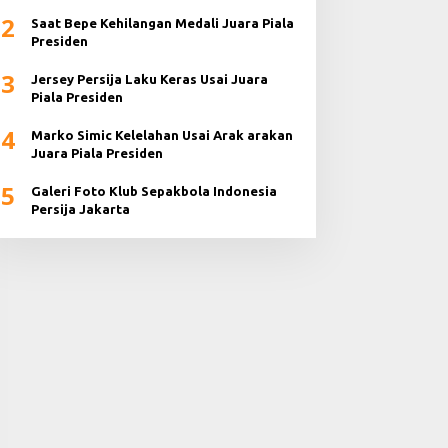
2024
2
Saat Bepe Kehilangan Medali Juara Piala
Presiden
3
Jersey Persija Laku Keras Usai Juara
Piala Presiden
4
Marko Simic Kelelahan Usai Arak arakan
Juara Piala Presiden
5
Galeri Foto Klub Sepakbola Indonesia
Persija Jakarta