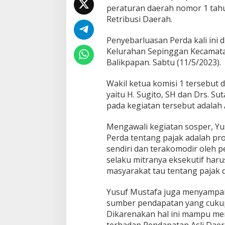
n
peraturan daerah nomor 1 tah
i
Retribusi Daerah.
n
g
Penyebarluasan Perda kali ini d
k
a
Kelurahan Sepinggan Kecamata
t
Balikpapan. Sabtu (11/5/2023).
a
n
Wakil ketua komisi 1 tersebut 
P
yaitu H. Sugito, SH dan Drs. S
e
n
pada kegiatan tersebut adalah
d
a
Mengawali kegiatan sosper, Y
p
Perda tentang pajak adalah pr
a
sendiri dan terakomodir oleh 
t
a
selaku mitranya eksekutif haru
n
masyarakat tau tentang pajak d
A
s
Yusuf Mustafa juga menyampa
l
sumber pendapatan yang cukup
i
D
Dikarenakan hal ini mampu mem
a
terhadap Pendapatan Asli Daer