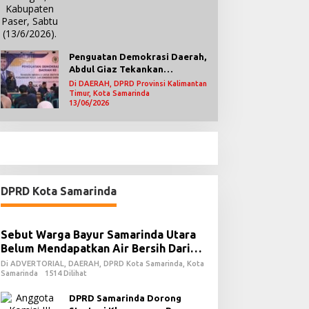
Penguatan Demokrasi Daerah,
Abdul Giaz Tekankan
Pentingnya Teknologi
Di DAERAH, DPRD Provinsi Kalimantan
Informasi
Timur, Kota Samarinda
13/06/2026
DPRD Kota Samarinda
Sebut Warga Bayur Samarinda Utara
Belum Mendapatkan Air Bersih Dari
PDAM
Di ADVERTORIAL, DAERAH, DPRD Kota Samarinda, Kota
Samarinda
1514 Dilihat
DPRD Samarinda Dorong