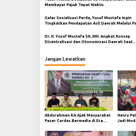
Membayar Pajak Tepat Waktu
o
s
Gelar Sosialisasi Perda, Yusuf Mustafa Ingin
Tingkatkan Pendapatan Asli Daerah Melalui P
dan Retribusi
Dr. H. Yusuf Mustafa SH, MH. Angkat Konsep
Disentralisasi dan Otonomisasi Daerah Saat
Kegiatan Penguatan Demokrasi di Kota Balik
Jangan Lewatkan
Abdurahman KA Ajak Masyarakat
Henry Pai
Paser Cerdas Bermedia di Era
Jadi Mod
Demokrasi Digital
Demokras