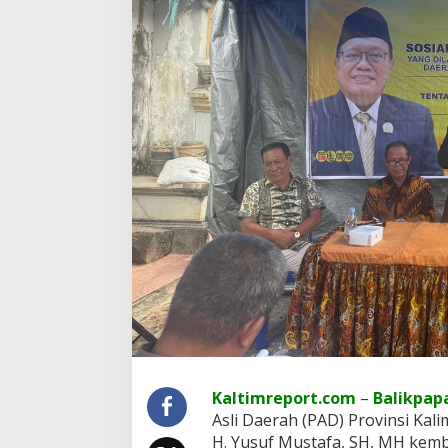
n
t
i
n
g
n
y
a
B
a
y
a
r
P
a
j
a
k
U
n
t
u
Kaltimreport.com
–
Balikpap
k
Asli Daerah (PAD) Provinsi Kal
P
e
H. Yusuf Mustafa, SH, MH kemb